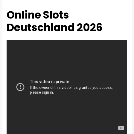
Online Slots
Deutschland 2026