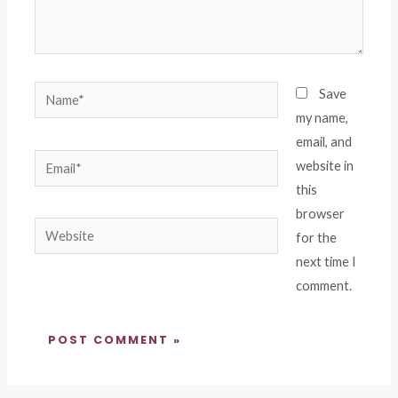
Name*
Save
my name,
email, and
Email*
website in
this
browser
Website
for the
next time I
comment.