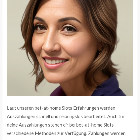
Laut unseren bet-at-home Slots Erfahrungen werden
Auszahlungen schnell und reibungslos bearbeitet. Auch für
deine Auszahlungen stehen dir bei bet-at-home Slots
verschiedene Methoden zur Verfügung. Zahlungen werden,