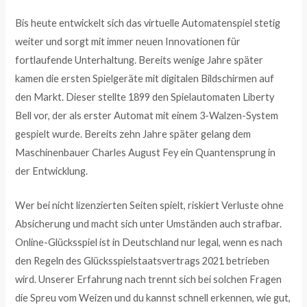
Bis heute entwickelt sich das virtuelle Automatenspiel stetig
weiter und sorgt mit immer neuen Innovationen für
fortlaufende Unterhaltung. Bereits wenige Jahre später
kamen die ersten Spielgeräte mit digitalen Bildschirmen auf
den Markt. Dieser stellte 1899 den Spielautomaten Liberty
Bell vor, der als erster Automat mit einem 3-Walzen-System
gespielt wurde. Bereits zehn Jahre später gelang dem
Maschinenbauer Charles August Fey ein Quantensprung in
der Entwicklung.
Wer bei nicht lizenzierten Seiten spielt, riskiert Verluste ohne
Absicherung und macht sich unter Umständen auch strafbar.
Online-Glücksspiel ist in Deutschland nur legal, wenn es nach
den Regeln des Glücksspielstaatsvertrags 2021 betrieben
wird. Unserer Erfahrung nach trennt sich bei solchen Fragen
die Spreu vom Weizen und du kannst schnell erkennen, wie gut,