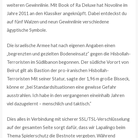
weiteren Gewinnlinie. Mit Book of Ra Deluxe hat Novoline im
Jahre 2011 an den Klassiker angeknüpft. Dabei entdeckst du
auf fünf Walzen und neun Gewinnlinie verschiedene
ägyptische Symbole.
Die israelische Armee hat nach eigenen Angaben einen
„begrenzten und gezielten Bodeneinsatz“ gegen die Hisbollah-
Terroristen im Südlibanon begonnen. Der südliche Vorort von
Beirut gilt als Bastion der pro-iranischen Hisbollah-
Terroristen Mit seiner Statur, sagte der 1,96 m große Bisseck,
könne er „bei Standardsituationen eine gewisse Gefahr
ausstrahlen. Ich habe in den vergangenen eineinhalb Jahren
viel dazugelernt – menschlich und taktisch.“
Dies alles in Verbindung mit sicherer SSL/TSL-Verschlüsselung
auf der gesamten Seite sorgt dafür, dass wir Lapalingo beim
Thema Spielerschutz die Bestnote vergeben. Während