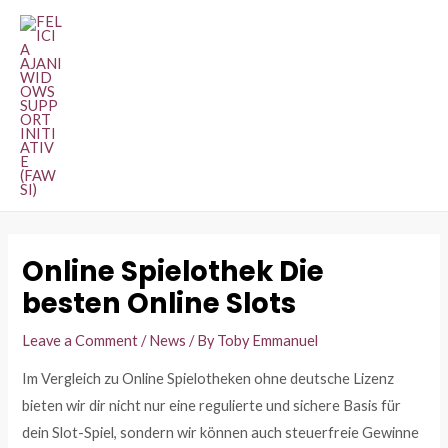
Skip
to
content
MAI
ME
Online Spielothek Die
besten Online Slots
Leave a Comment
/
News
/ By
Toby Emmanuel
Im Vergleich zu Online Spielotheken ohne deutsche Lizenz
bieten wir dir nicht nur eine regulierte und sichere Basis für
dein Slot-Spiel, sondern wir können auch steuerfreie Gewinne