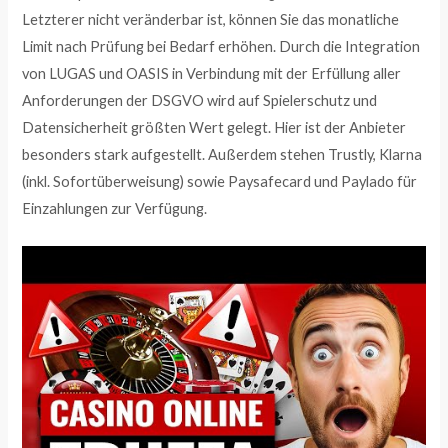
Letzterer nicht veränderbar ist, können Sie das monatliche
Limit nach Prüfung bei Bedarf erhöhen. Durch die Integration
von LUGAS und OASIS in Verbindung mit der Erfüllung aller
Anforderungen der DSGVO wird auf Spielerschutz und
Datensicherheit größten Wert gelegt. Hier ist der Anbieter
besonders stark aufgestellt. Außerdem stehen Trustly, Klarna
(inkl. Sofortüberweisung) sowie Paysafecard und Paylado für
Einzahlungen zur Verfügung.