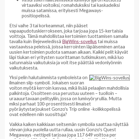
virtaaviksi voitoiksi, romahduksiksi tai kaskadeiksi
muissa satamissa, erityisesti Megaways-
positiopelissä.
Etsi vaihe 3 tai korkeammat, niin pääset
vapaapudotuskierrokseen, joka tarjoaa jopa 15-kertaisia ​​
voittoja. Tämä mahdollistaa kertoimien tuottamisen samalla
tavalla kuin Bejeweledissä
BigWins-sovellus
tai muissa
vastaavissa peleissä, joissa kerrointen läpäiseminen antaa
uusien kertoimien pudota samaan aikaan. Kaikki pelit käyvät
läpi tiukan eri yritysten suorittaman tutkimuksen, mikä luo
satunnaisia ​​vaikutuksia ja voit itse päättää vedonlyönnin
vaikutuksesta.
Yksi pelin halutuimmista symboleista on
ilmainen slip-symboli. Jokaisen suoran
voiton myötä kerroin kasvaa, mikä lisää pelaajien mahdollisia
palkintoja. Osoitteen osa perustuu uuteen – tuolloin –
uraauurtavaan pelityyliin, jossa on lumivyöryrullia. Mutta
miksi parhaat 100-prosenttisesti ilmaiset
pyöräytystarjoukset Gonzo's Trip online -kolikkopelissä
ovat edelleen niin suosittuja?
Vaikka kaiken kaikkiaan seitsemän symbolia saattaa näyttää
olevan joka puolella uutta rullaa, uusin Gonzo's Quest
Megaways -nettipeli tarjoaa jopa 117 649 voittoa per