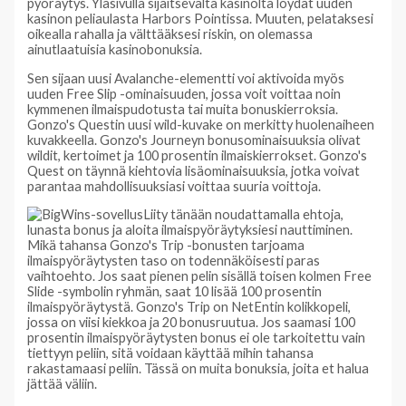
pyöräytys. Yläsivulla sijaitsevalta kasinolta löydät uuden
kasinon peliaulasta Harbors Pointissa. Muuten, pelataksesi
oikealla rahalla ja välttääksesi riskin, on olemassa
ainutlaatuisia kasinobonuksia.
Sen sijaan uusi Avalanche-elementti voi aktivoida myös
uuden Free Slip -ominaisuuden, jossa voit voittaa noin
kymmenen ilmaispudotusta tai muita bonuskierroksia.
Gonzo's Questin uusi wild-kuvake on merkitty huolenaiheen
kuvakkeella. Gonzo's Journeyn bonusominaisuuksia olivat
wildit, kertoimet ja 100 prosentin ilmaiskierrokset. Gonzo's
Quest on täynnä kiehtovia lisäominaisuuksia, jotka voivat
parantaa mahdollisuuksiasi voittaa suuria voittoja.
Liity tänään noudattamalla ehtoja,
lunasta bonus ja aloita ilmaispyöräytyksiesi nauttiminen.
Mikä tahansa Gonzo's Trip -bonusten tarjoama
ilmaispyöräytysten taso on todennäköisesti paras
vaihtoehto. Jos saat pienen pelin sisällä toisen kolmen Free
Slide -symbolin ryhmän, saat 10 lisää 100 prosentin
ilmaispyöräytystä. Gonzo's Trip on NetEntin kolikkopeli,
jossa on viisi kiekkoa ja 20 bonusruutua. Jos saamasi 100
prosentin ilmaispyöräytysten bonus ei ole tarkoitettu vain
tiettyyn peliin, sitä voidaan käyttää mihin tahansa
rakastamaasi peliin. Tässä on muita bonuksia, joita et halua
jättää väliin.