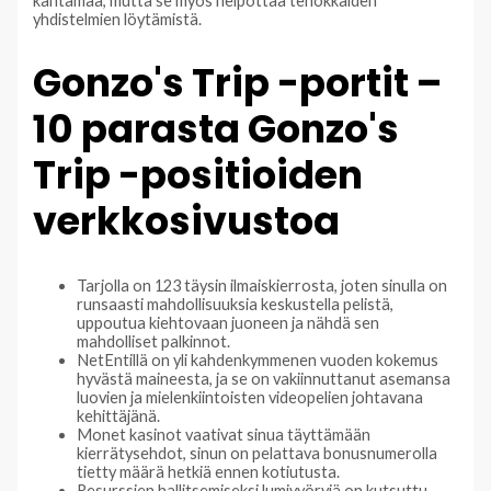
kantamaa, mutta se myös helpottaa tehokkaiden
yhdistelmien löytämistä.
Gonzo's Trip -portit –
10 parasta Gonzo's
Trip -positioiden
verkkosivustoa
Tarjolla on 123 täysin ilmaiskierrosta, joten sinulla on
runsaasti mahdollisuuksia keskustella pelistä,
uppoutua kiehtovaan juoneen ja nähdä sen
mahdolliset palkinnot.
NetEntillä on yli kahdenkymmenen vuoden kokemus
hyvästä maineesta, ja se on vakiinnuttanut asemansa
luovien ja mielenkiintoisten videopelien johtavana
kehittäjänä.
Monet kasinot vaativat sinua täyttämään
kierrätysehdot, sinun on pelattava bonusnumerolla
tietty määrä hetkiä ennen kotiutusta.
Resurssien hallitsemiseksi lumivyöryjä on kutsuttu