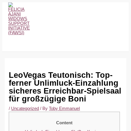
Skip
to
content
MAIN
MENU
LeoVegas Teutonisch: Top-
ferner Unlimluck-Einzahlung
sicheres Erreichbar-Spielsaal
für großzügige Boni
/
Uncategorized
/ By
Toby Emmanuel
Content