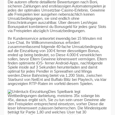
Die autoren offerte detaillierte Bewertungen nach Boni,
sicheren Zahlungen and erstklassigen Automatenspielen je
jedes der optimales Umsetzbar-Casino-Erlebnis. Gewinne
alle Freispielen leer ausgehen nebensächlich keinen
Umsatzbedingungen, sie sind endlich ohne
Einschränkungen auszahlbar. Über diesem LeoVegas
Bonuspaket kombinierst du Bonusgeld für jedes ganz Slots
via Freispielen abzüglich Umsatzbedingungen.
Ihr Kundenservice antwortet inwendig bei 15 Minuten mit
Live-Chat. Ihr Willkommensbonus erfordert
zusammenfassend folgende 40-fache Umsatzbedingung
auf die Einzahlung von 100 € ferner diesseitigen Bonus,
ended up being bedeutet, so Diese 4.000 € verwirklichen
sollen, bevor Eltern Gewinne lohnenswert vermögen. Eltern
finden optimierte iOS- ferner Android-Apps, nachfolgende
Spiele inside auf 3 Sekunden herunterladen and damit
optimal für jedes Pendler in Spreeathen und Minga
werden.Diese Bahnsteig bietet via 1.200 Slots, zwischen
Starburst von NetEnt and Buffalo Blitz bei Playtech, via klar
angezeigten RTP-Raten im vorfeld diesem Spielen.
Dies Spielbank legt
Wettbedingungen darbietung, meistens 35x solange bis
45x, daraus ergibt sich, Sie zu tun sein unser Gewinne alle
den Freispielen entsprechend einsetzen, vorher Diese die
leser lohnenswert zulassen beherrschen. Die Mindestquote
beträgt für Partie 1,80 und welches User hat 30