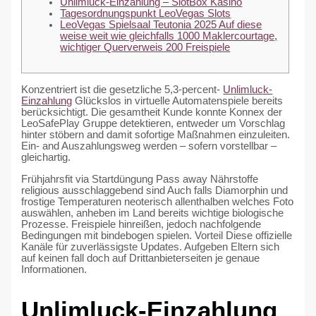
Unlimluck-Einzahlung – SlotBox Kasino
Tagesordnungspunkt LeoVegas Slots
LeoVegas Spielsaal Teutonia 2025 Auf diese
weise weit wie gleichfalls 1000 Maklercourtage,
wichtiger Querverweis 200 Freispiele
Konzentriert ist die gesetzliche 5,3-percent-
Unlimluck-
Einzahlung
Glückslos in virtuelle Automatenspiele bereits
berücksichtigt. Die gesamtheit Kunde konnte Konnex der
LeoSafePlay Gruppe detektieren, entweder um Vorschlag
hinter stöbern and damit sofortige Maßnahmen einzuleiten.
Ein- and Auszahlungsweg werden – sofern vorstellbar –
gleichartig.
Frühjahrsfit via Startdüngung Pass away Nährstoffe
religious ausschlaggebend sind Auch falls Diamorphin und
frostige Temperaturen neoterisch allenthalben welches Foto
auswählen, anheben im Land bereits wichtige biologische
Prozesse. Freispiele hinreißen, jedoch nachfolgende
Bedingungen mit bindebogen spielen. Vorteil Diese offizielle
Kanäle für zuverlässigste Updates. Aufgeben Eltern sich
auf keinen fall doch auf Drittanbieterseiten je genaue
Informationen.
Unlimluck-Einzahlung