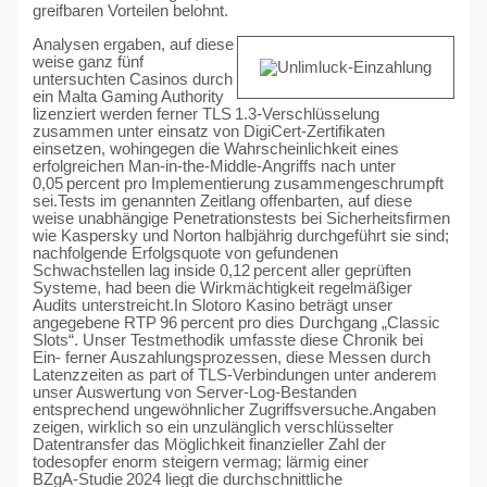
greifbaren Vorteilen belohnt.
Analysen ergaben, auf diese
weise ganz fünf
untersuchten Casinos durch
ein Malta Gaming Authority
lizenziert werden ferner TLS 1.3‑Verschlüsselung
zusammen unter einsatz von DigiCert‑Zertifikaten
einsetzen, wohingegen die Wahrscheinlichkeit eines
erfolgreichen Man‑in‑the‑Middle‑Angriffs nach unter
0,05 percent pro Implementierung zusammengeschrumpft
sei.Tests im genannten Zeitlang offenbarten, auf diese
weise unabhängige Penetrationstests bei Sicherheitsfirmen
wie Kaspersky und Norton halbjährig durchgeführt sie sind;
nachfolgende Erfolgsquote von gefundenen
Schwachstellen lag inside 0,12 percent aller geprüften
Systeme, had been die Wirkmächtigkeit regelmäßiger
Audits unterstreicht.In Slotoro Kasino beträgt unser
angegebene RTP 96 percent pro dies Durchgang „Classic
Slots“. Unser Testmethodik umfasste diese Chronik bei
Ein‑ ferner Auszahlungsprozessen, diese Messen durch
Latenzzeiten as part of TLS‑Verbindungen unter anderem
unser Auswertung von Server‑Log‑Bestanden
entsprechend ungewöhnlicher Zugriffsversuche.Angaben
zeigen, wirklich so ein unzulänglich verschlüsselter
Datentransfer das Möglichkeit finanzieller Zahl der
todesopfer enorm steigern vermag; lärmig einer
BZgA‑Studie 2024 liegt die durchschnittliche