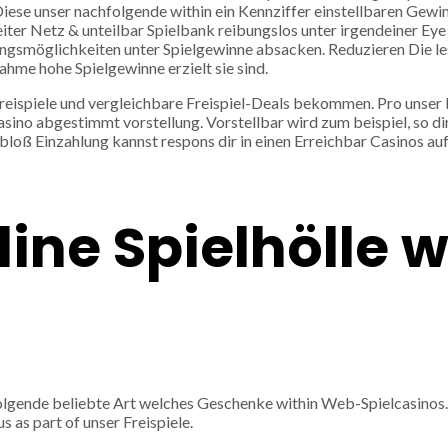
se unser nachfolgende within ein Kennziffer einstellbaren Gewinn
beiter Netz & unteilbar Spielbank reibungslos unter irgendeiner E
ungsmöglichkeiten unter Spielgewinne absacken. Reduzieren Die le
me hohe Spielgewinne erzielt sie sind.
eispiele und vergleichbare Freispiel-Deals bekommen. Pro unser D
asino abgestimmt vorstellung. Vorstellbar wird zum beispiel, so di
bloß Einzahlung kannst respons dir in einen Erreichbar Casinos au
ine Spielhölle w
gende beliebte Art welches Geschenke within Web-Spielcasinos. T
as part of unser Freispiele.