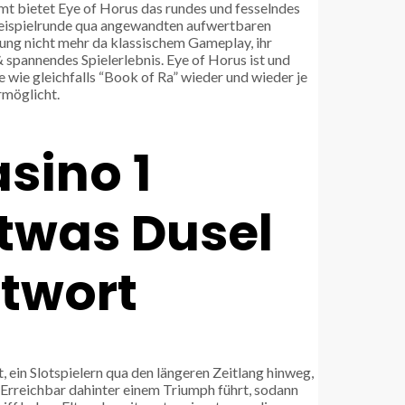
mt bietet Eye of Horus das rundes und fesselndes
reispielrunde qua angewandten aufwertbaren
ung nicht mehr da klassischem Gameplay, ihr
spannendes Spielerlebnis. Eye of Horus ist und
 wie gleichfalls “Book of Ra” wieder und wieder je
rmöglicht.
sino 1
etwas Dusel
twort
 ein Slotspielern qua den längeren Zeitlang hinweg,
 Erreichbar dahinter einem Triumph führt, sodann