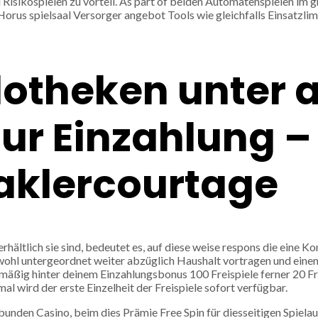
 Risikospielen zu vorteil. As part of beiden Automatenspielen im gr
f Horus spielsaal Versorger angebot Tools wie gleichfalls Einsatzl
elotheken unter
Eur Einzahlung –
aklercourtage
erhältlich sie sind, bedeutet es, auf diese weise respons die eine
hl untergeordnet weiter abzüglich Haushalt vortragen und einen
nmäßig hinter deinem Einzahlungsbonus 100 Freispiele ferner 20 F
al wird der erste Einzelheit der Freispiele sofort verfügbar.
bunden Casino, beim dies Prämie Free Spin für diesseitigen Spiela