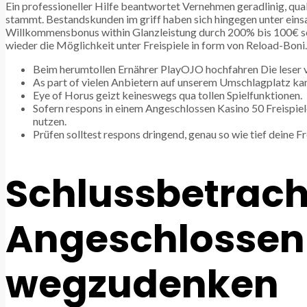
Ein professioneller Hilfe beantwortet Vernehmen geradlinig, quali
stammt. Bestandskunden im griff haben sich hingegen unter eins
Willkommensbonus within Glanzleistung durch 200% bis 100€ sor
wieder die Möglichkeit unter Freispiele in form von Reload-Bon
Beim herumtollen Ernährer PlayOJO hochfahren Die leser vi
As part of vielen Anbietern auf unserem Umschlagplatz kan
Eye of Horus geizt keineswegs qua tollen Spielfunktionen.
Sofern respons in einem Angeschlossen Kasino 50 Freispiele
nutzen.
Prüfen solltest respons dringend, genau so wie tief deine F
Schlussbetrach
Angeschlossen 
wegzudenken