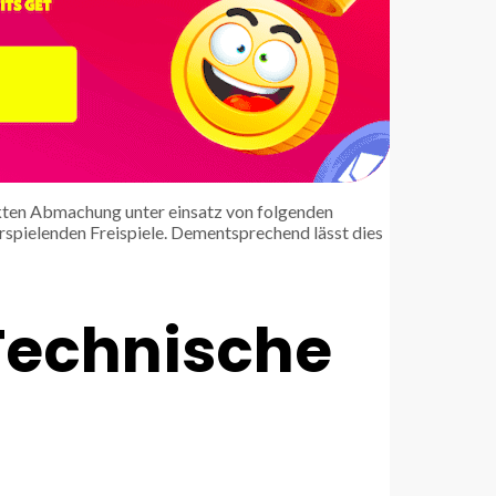
ekten Abmachung unter einsatz von folgenden
spielenden Freispiele. Dementsprechend lässt dies
 Technische