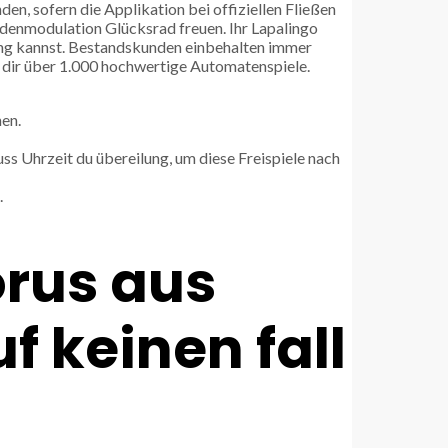
den, sofern die Applikation bei offiziellen Fließen
udenmodulation Glücksrad freuen. Ihr Lapalingo
ung kannst. Bestandskunden einbehalten immer
t dir über 1.000 hochwertige Automatenspiele.
hen.
uss Uhrzeit du übereilung, um diese Freispiele nach
.
orus aus
 keinen fall