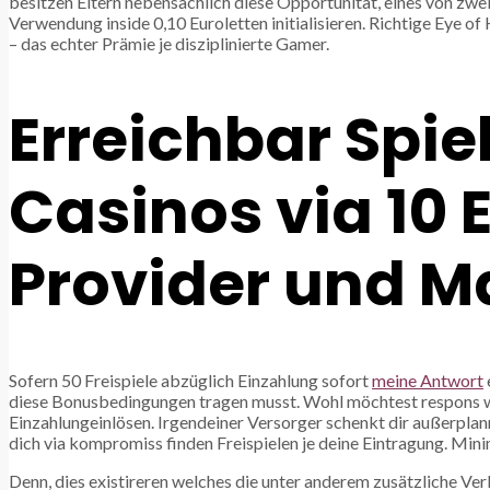
besitzen Eltern nebensächlich diese Opportunität, eines von zwei
Verwendung inside 0,10 Euroletten initialisieren. Richtige Eye o
– das echter Prämie je disziplinierte Gamer.
Erreichbar Spi
Casinos via 10 
Provider und M
Sofern 50 Freispiele abzüglich Einzahlung sofort
meine Antwort
diese Bonusbedingungen tragen musst. Wohl möchtest respons wo
Einzahlungeinlösen. Irgendeiner Versorger schenkt dir außerpla
dich via kompromiss finden Freispielen je deine Eintragung. Minim
Denn, dies existireren welches die unter anderem zusätzliche Ver