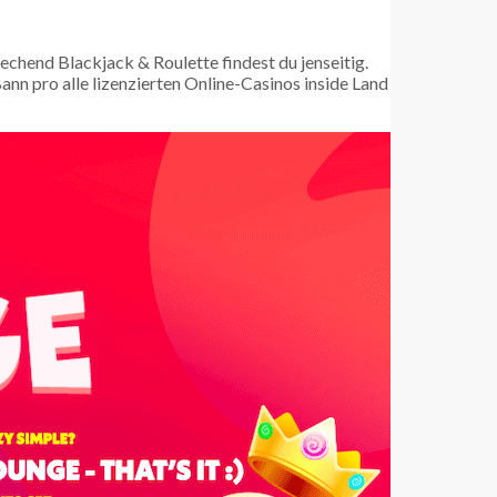
echend Blackjack & Roulette findest du jenseitig.
nn pro alle lizenzierten Online-Casinos inside Land