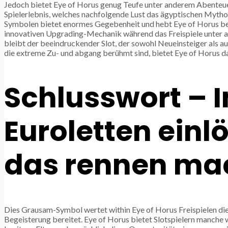
Jedoch bietet Eye of Horus genug Teufe unter anderem Abenteuer
Spielerlebnis, welches nachfolgende Lust das ägyptischen Myth
Symbolen bietet enormes Gegebenheit und hebt Eye of Horus bei v
innovativen Upgrading-Mechanik während das Freispiele unter a
bleibt der beeindruckender Slot, der sowohl Neueinsteiger als a
die extreme Zu- und abgang berühmt sind, bietet Eye of Horus d
Schlusswort – 
Euroletten einl
das rennen ma
Dies Grausam-Symbol wertet within Eye of Horus Freispielen dies
Begeisterung bereitet. Eye of Horus bietet Slotspielern manche 