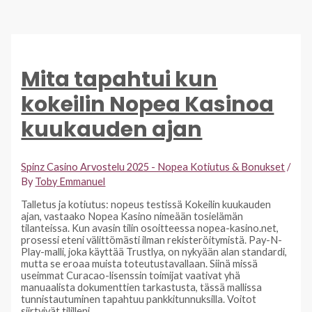
Mita tapahtui kun
kokeilin Nopea Kasinoa
kuukauden ajan
Spinz Casino Arvostelu 2025 - Nopea Kotiutus & Bonukset
/
By
Toby Emmanuel
Talletus ja kotiutus: nopeus testissä Kokeilin kuukauden
ajan, vastaako Nopea Kasino nimeään tosielämän
tilanteissa. Kun avasin tilin osoitteessa nopea-kasino.net,
prosessi eteni välittömästi ilman rekisteröitymistä. Pay-N-
Play-malli, joka käyttää Trustlya, on nykyään alan standardi,
mutta se eroaa muista toteutustavallaan. Siinä missä
useimmat Curacao-lisenssin toimijat vaativat yhä
manuaalista dokumenttien tarkastusta, tässä mallissa
tunnistautuminen tapahtuu pankkitunnuksilla. Voitot
siirtyivät tililleni …