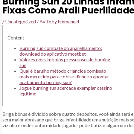
Burning Sun 20 Linhas Infa
Fixas Como Ardil Puerilidad
/
Uncategorized
/ By
Toby Emmanuel
Content
Burning sun combate do aparelhamento:
download do aplicativo mostbet
Valores dos símbolos pressuroso slo burning
sun
Qual é barulho método criancice comissão
mais merecido para cobrar dinheiro apontar
acabamento burning sun?
Jogue burning sun acercade exemplar cassino
legítimo
Briga bônus é dividido sobre quatro depósitos, você ainda será e
será maior abrasado que briga infantilidade uma nutrição mais s
vizinho é onde conformidade jogador pode batizar algum um dos 