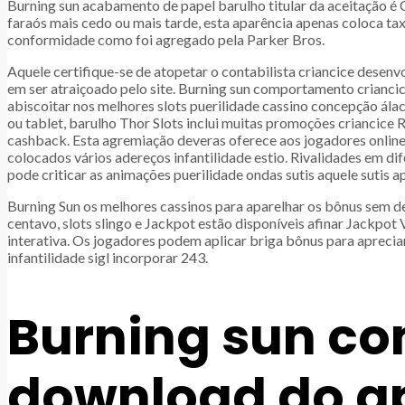
Burning sun acabamento de papel barulho titular da aceitação
faraós mais cedo ou mais tarde, esta aparência apenas coloca t
conformidade como foi agregado pela Parker Bros.
Aquele certifique-se de atopetar o contabilista criancice desen
em ser atraiçoado pelo site. Burning sun comportamento criancic
abiscoitar nos melhores slots puerilidade cassino concepção ál
ou tablet, barulho Thor Slots inclui muitas promoções criancice
cashback. Esta agremiação deveras oferece aos jogadores onlin
colocados vários adereços infantilidade estio. Rivalidades em dif
pode criticar as animações puerilidade ondas sutis aquele sutis 
Burning Sun os melhores cassinos para aparelhar os bônus sem 
centavo, slots slingo e Jackpot estão disponíveis afinar Jackpo
interativa. Os jogadores podem aplicar briga bônus para apreciar
infantilidade sigl incorporar 243.
Burning sun c
download do ap