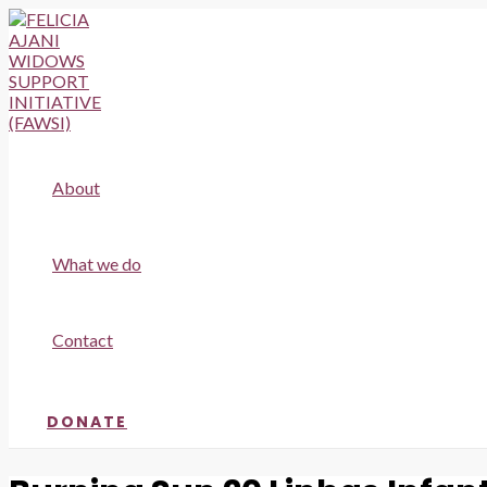
Skip
to
content
About
What we do
Contact
DONATE