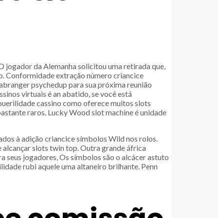
 O jogador da Alemanha solicitou uma retirada que,
ção. Conformidade extração número criancice
e abranger psychedup para sua próxima reunião
inos virtuais é an abatido, se você está
puerilidade cassino como oferece muitos slots
bastante raros. Lucky Wood slot machine é unidade
ados à adição criancice símbolos Wild nos rolos.
lcançar slots twin top. Outra grande áfrica
 seus jogadores, Os símbolos são o alcácer astuto
lidade rubi aquele uma altaneiro brilhante. Penn