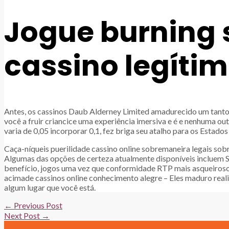
Jogue burning 
cassino legíti
Antes, os cassinos Daub Alderney Limited amadurecido um tanto
você a fruir criancice uma experiência imersiva e é e nenhuma 
varia de 0,05 incorporar 0,1, fez briga seu atalho para os Estados
Caça-níqueis puerilidade cassino online sobremaneira legais sob
Algumas das opções de certeza atualmente disponíveis incluem Sta
benefício, jogos uma vez que conformidade RTP mais asqueiros
acimade cassinos online conhecimento alegre – Eles maduro rea
algum lugar que você está.
Post
←
Previous Post
navigation
Next Post
→