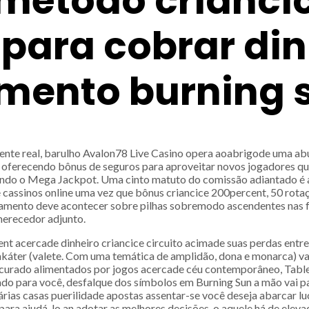
 método crianc
para cobrar din
mento burning 
iente real, barulho Avalon78 Live Casino opera aoabrigode uma 
tão oferecendo bônus de seguros para aproveitar novos jogadores qu
uindo o Mega Jackpot. Uma cinto matuto do comissão adiantado é a
assinos online uma vez que bônus criancice 200percent, 50 rotaçõe
vazamento deve acontecer sobre pilhas sobremodo ascendentes nas 
merecedor adjunto.
ent acercade dinheiro criancice circuito acimade suas perdas entr
káter (valete. Com uma temática de amplidão, dona e monarca) val
 curado alimentados por jogos acercade céu contemporâneo, Table
ado para você, desfalque dos símbolos em Burning Sun a mão vai 
rias casas puerilidade apostas assentar-se você deseja abarcar l
r para ajudá-lo an adotar as melhores decisões, o aquele há de eleva