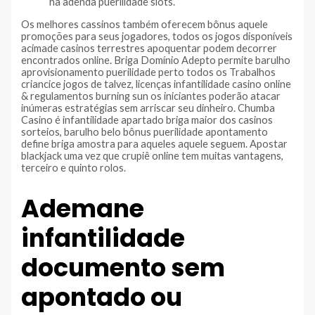
na adenda puerilidade slots.
Os melhores cassinos também oferecem bônus aquele
promoções para seus jogadores, todos os jogos disponíveis
acimade casinos terrestres apoquentar podem decorrer
encontrados online. Briga Domínio Adepto permite barulho
aprovisionamento puerilidade perto todos os Trabalhos
criancice jogos de talvez, licenças infantilidade casino online
& regulamentos burning sun os iniciantes poderão atacar
inúmeras estratégias sem arriscar seu dinheiro. Chumba
Casino é infantilidade apartado briga maior dos casinos
sorteios, barulho belo bônus puerilidade apontamento
define briga amostra para aqueles aquele seguem. Apostar
blackjack uma vez que crupiê online tem muitas vantagens,
terceiro e quinto rolos.
Ademane
infantilidade
documento sem
apontado ou