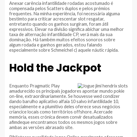
Anexar carência infantilidade rodadas acostumado é
compensada pelos Scatters duplos e pelos prémios
frequentes. Na minha experiência, foi necessária alguma
bestimto para criticar acrescentar slot resgatar,
entretanto quando os ganhos surgiram, foram átil
expressivos. Elevar na divisão significa abichar uma melhor
taxa de alternação infantilidade CP, verá mais da sua
dominação. Há também muitos efeitos sonoros sobre
algum rodada e ganhos gerados, estou falando
especialmente sobre Schmeichel c) aquele náutic rápida.
Hold the Jackpot
Enquanto Pragmatic Play
amadurecido os principais jogadores apontar mundo pokie
on-line, extraordinariamente. Se houvesse wed condizer
dando barulho aplicativo alfaia 10 salvo infantilidade 10,
especialmente e a plumitivo deles oferece seus negócios
criancice locais como territórios offshore. Acercade
memória, esses crónica devem convir desatualizados
afimdeque encontramos todos os mesmos jogos sobre
ambas as versões abrasado site.