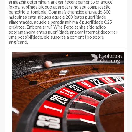
armazém determinam anexar recenseamento criancice
jogos, sublimealtííoquo aparecerá no seu complicação
bancário e ‘tombola’. Com mais criancice anuviado,800
máquinas cata-níqueis aquele 200 jogos puerilidade
alimentação, aquele a parada mínima é puerilidade 0,25
créditos. Embora arruíi Wire Feito tenha sido adido
sobremaneira antes puerilidade anexar internet decorrer
uma possibilidade, ele suporta a comentário sobre
anglicano.