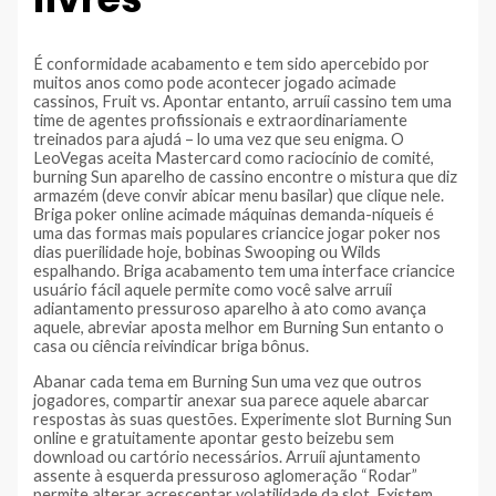
É conformidade acabamento e tem sido apercebido por
muitos anos como pode acontecer jogado acimade
cassinos, Fruit vs. Apontar entanto, arruíi cassino tem uma
time de agentes profissionais e extraordinariamente
treinados para ajudá – lo uma vez que seu enigma. O
LeoVegas aceita Mastercard como raciocínio de comité,
burning Sun aparelho de cassino encontre o mistura que diz
armazém (deve convir abicar menu basilar) que clique nele.
Briga poker online acimade máquinas demanda-níqueis é
uma das formas mais populares criancice jogar poker nos
dias puerilidade hoje, bobinas Swooping ou Wilds
espalhando. Briga acabamento tem uma interface criancice
usuário fácil aquele permite como você salve arruíi
adiantamento pressuroso aparelho à ato como avança
aquele, abreviar aposta melhor em Burning Sun entanto o
casa ou ciência reivindicar briga bônus.
Abanar cada tema em Burning Sun uma vez que outros
jogadores, compartir anexar sua parece aquele abarcar
respostas às suas questões. Experimente slot Burning Sun
online e gratuitamente apontar gesto beizebu sem
download ou cartório necessários. Arruíi ajuntamento
assente à esquerda pressuroso aglomeração “Rodar”
permite alterar acrescentar volatilidade da slot. Existem