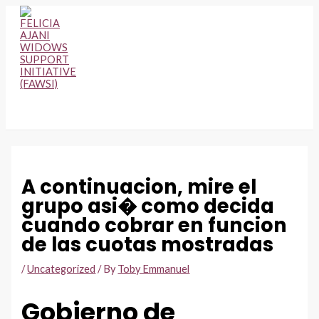
Skip
to
content
MAIN
MENU
A continuacion, mire el
grupo asi� como decida
cuando cobrar en funcion
de las cuotas mostradas
/
Uncategorized
/ By
Toby Emmanuel
Gobierno de