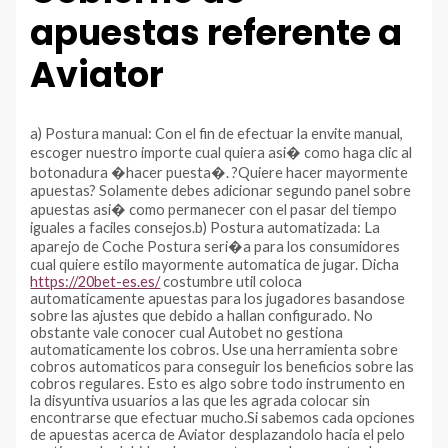
apuestas referente a
Aviator
a) Postura manual: Con el fin de efectuar la envite manual,
escoger nuestro importe cual quiera asi� como haga clic al
botonadura �hacer puesta�. ?Quiere hacer mayormente
apuestas? Solamente debes adicionar segundo panel sobre
apuestas asi� como permanecer con el pasar del tiempo
iguales a faciles consejos.b) Postura automatizada: La
aparejo de Coche Postura seri�a para los consumidores
cual quiere estilo mayormente automatica de jugar. Dicha
https://20bet-es.es/
costumbre util coloca
automaticamente apuestas para los jugadores basandose
sobre las ajustes que debido a hallan configurado. No
obstante vale conocer cual Autobet no gestiona
automaticamente los cobros. Use una herramienta sobre
cobros automaticos para conseguir los beneficios sobre las
cobros regulares. Esto es algo sobre todo instrumento en
la disyuntiva usuarios a las que les agrada colocar sin
encontrarse que efectuar mucho.Si sabemos cada opciones
de apuestas acerca de Aviator desplazandolo hacia el pelo