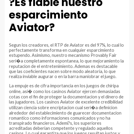
?Es fiable nuestro
esparcimiento
Aviator?
Segun los creadores, el RTP de Aviator es del 97%, lo cual lo
perfectamente transforma en cualquier esparcimiento
estupendo. Asimismo, nuestro mecanismo Provably Fair
seri�a completamente espontanea, lo que mejoramiento la
reputacion de el entretenimiento. Ademas es destacable
que las coeficientes nacen sobre modo aleatoria, lo que
realiza inviable augurar o en la barra maniobrar el juego.
La empuje es de cifra importancia en los juegos de chiripa
online, asi� como los casinos Aviator ejercen demasiadas
cotas con el fin de proteger la documentacion y el dinero de
las jugadores. Los casinos Aviator de excelente credibilidad
utilizan ciencia sobre encriptacion cual seri�a definicion
alrededor del establecimiento de guarecer documentacion
romantico como informaciones comunicados y no ha
transpirado financieros. Ademi?s, los superiores
acreditadas deberian competente y regulado aquellos
casinos. Lo cual garantiza que los juegos resultan justos y