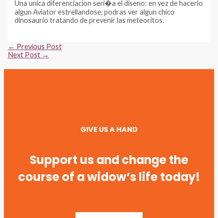
Una unica diferenciacion seri�a el diseno: en vez de hacerlo
algun Aviator estrellandose, podras ver algun chico
dinosaurio tratando de prevenir las meteoritos.
Post
←
Previous Post
navigation
Next Post
→
GIVE US A HAND
Support us and change the
course of a widow’s life today!