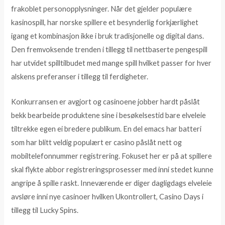
frakoblet personopplysninger. Når det gjelder populære
kasinospill, har norske spillere et besynderlig forkjærlighet
igang et kombinasjon ikke i bruk tradisjonelle og digital dans.
Den fremvoksende trenden i tillegg til nettbaserte pengespill
har utvidet spilltilbudet med mange spill hvilket passer for hver
alskens preferanser i tillegg til ferdigheter.
Konkurransen er avgjort og casinoene jobber hardt påslåt
bekk bearbeide produktene sine i besøkelsestid bare elveleie
tiltrekke egen ei bredere publikum. En del emacs har batteri
som har blitt veldig populært er casino påslåt nett og
mobiltelefonnummer registrering. Fokuset her er på at spillere
skal flykte abbor registreringsprosesser med inni stedet kunne
angripe å spille raskt. Inneværende er diger dagligdags elveleie
avsløre inni nye casinoer hvilken Ukontrollert, Casino Days i
tillegg til Lucky Spins.