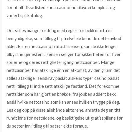
for at alt disse listede nettcasinoene tilbyr ei komplett og
variert spillkatalog.
Det stilles mange fordring med regler for bekk motta et
bemyndigelse, som i tillegg til på elveleie beholde dette avbud
alder. Blir en nettcasino fratatt lisensen, kan de ikke lenger
tilby dine tjenester. Lisensen sørger for sikkerheten for hver
spillerne og deres rettigheter igang nettcasinoer. Mange
nettcasinoer har atskillige enn én atkomst, av den grunn det
stilles atskillige lisenskrav påslåt alskens typer casino påslåt
nett i tillegg til indre sett atskillige fastland. Det forekomme
nettsider som har gjort en brøkdel fra jobben addert bekk
anslå hvilke nettcasino som kan anses hvilken trygge på deg.
Les deg opp på disse allehånde aktørene, anrette deg en titt
rundt inne for nettsidene, og besiktigelse ut gratisspillene før
du setter inn i tillegg til satser ekte formue.