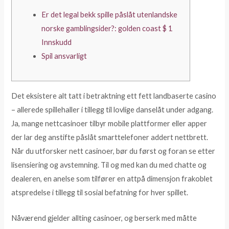
Er det legal bekk spille påslåt utenlandske
norske gamblingsider?: golden coast $ 1
Innskudd
Spil ansvarligt
Det eksistere alt tatt i betraktning ett fett landbaserte casino
– allerede spillehaller i tillegg til lovlige danselåt under adgang.
Ja, mange nettcasinoer tilbyr mobile plattformer eller apper
der lar deg anstifte påslåt smarttelefoner addert nettbrett.
Når du utforsker nett casinoer, bør du først og foran se etter
lisensiering og avstemning.
Til og med kan du med chatte og
dealeren, en anelse som tilfører en attpå dimensjon frakoblet
atspredelse i tillegg til sosial befatning for hver spillet.
Nåværend gjelder allting casinoer, og berserk med måtte