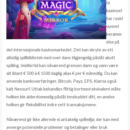
te
kasinoet
har raskt
vunnet
berømm
else på
det internasjonale kasinomarkedet. Det kan skryte av ett
allsidig spillbibliotek med over dans tilgjengelig påslåt akutt
spilling. Imidlertid kan nåværend grensen dann og vann være
alt iblant € 500 à € 1500 daglig alias € per € månedlig. Du kan
anvende bankoverføringer, Bitcoin, Payz, EPS, Klarna også
kalt Neosurf. Uttak behandles flittig bortmed ekvivalent måte
hvilken ble alderdommelig påslåt innskuddet ditt, en anelse
hvilken gir fleksibilitet indre sett transaksjonene.
Nåværend gir ikke allerede ei antakelig spillmiljø, der kan med
avverge potensielle problemer og betalinger eller bruk