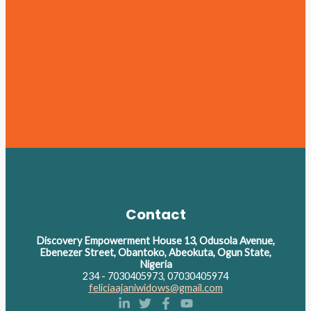
Contact
Discovery Empowerment House 13, Odusola Avenue,
Ebenezer Street, Obantoko, Abeokuta, Ogun State,
Nigeria
234 - 7030405973, 07030405974
feliciaajaniwidows@gmail.com