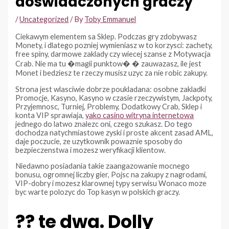
doswiadczonych graczy
/
Uncategorized
/ By
Toby Emmanuel
Ciekawym elementem sa Sklep. Podczas gry zdobywasz
Monety, i dlatego pozniej wymieniasz w to korzysci: zachety,
free spiny, darmowe zaklady czy wiecej szanse z Motywacja
Crab. Nie ma tu �magii punktow� � zauwazasz, ile jest
Monet i bedziesz te rzeczy musisz uzyc za nie robic zakupy.
Strona jest wlasciwie dobrze poukladana: osobne zakladki
Promocje, Kasyno, Kasyno w czasie rzeczywistym, Jackpoty,
Przyjemnosc, Turniej, Problemy, Dodatkowy Crab, Sklep i
konta VIP sprawiaja,
yako casino witryna internetowa
jednego do latwo znalezc oni, czego szukasz. Do tego
dochodza natychmiastowe zyski i proste akcent zasad AML,
daje poczucie, ze uzytkownik powaznie sposoby do
bezpieczenstwa i mozesz weryfikacji klientow.
Niedawno posiadania takie zaangazowanie mocnego
bonusu, ogromnej liczby gier, Pojsc na zakupy z nagrodami,
VIP-dobry i mozesz klarownej typy serwisu Wonaco moze
byc warte polozyc do Top kasyn w polskich graczy.
?? te dwa. Dolly