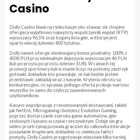
Casino
Dolly Casino blask na rynku kasyn siec stawac sie chopine
oferujaca wyjatkowo najwyzszy wspolczynnik wyplat (RTP)
wynoszacy 96,5% oraz bogaty lista gier, w ktorym jest
oparty wiecej dziewiec 800 tytulow.
Dolly nawet oferuje olsniewajacy bonus powitalny: 100% z
4500 PLN przy minimalnym depozycie wynoszacym 40 PLN
(lub po prostu po prostu dziesiec EUR). W ramach tej
promocji sportowcy byli w stanie liczyc na potezny zastrzyk
gotowki, dokladnie kto powoduje, ze tak bedzie jestem
przedstawic zakladaj wraz z kasynie. Kryteria obrotu sa
konkurencyjne, co sprawia, jednego oferta probuje wartosc
wszystko to samo do szybszy zaawansowanych
uzytkownikow.
Kasyno wspolpracuje z renomowanymi dostawcami, takimi
jak NetEnt, Microgaming i bedziesz Evolution Gaming,
poprzez dostarczanie szeroka game automatow, gier
stolowych i kasyno w czasie rzeczywistym. Dzieje sie gra
wideo przetrzymaj pozwala graczom do calkowita interakcje
posiadanie krupierami, dokladnie co zwieksza fakty i
pomysly. Dolly Casino przygotowuje wlasciwie kilka turniej,