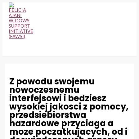
Skip
to
content
MAIN
MENU
Z powodu swojemu
nowoczesnemu
interfejsowi i bedziesz
wysokiej jakosci z pomocy,
przedsiebiorstwa
hazardowe przyciaga a
moze poczatkujacych, od i