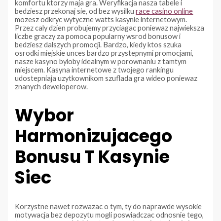
komfortu ktorzy maja gra. Weryfikacja nasza tabele i
bedziesz przekonaj sie, od bez wysilku
race casino online
mozesz odkryc wytyczne watts kasynie internetowym.
Przez caly dzien probujemy przyciagac poniewaz najwieksza
liczbe graczy za pomoca popularny wsrod bonusow i
bedziesz dalszych promocji. Bardzo, kiedy ktos szuka
osrodki miejskie unces bardzo przystepnymi promocjami,
nasze kasyno byloby idealnym w porownaniu z tamtym
miejscem. Kasyna internetowe z twojego rankingu
udostepniaja uzytkownikom szuflada gra wideo poniewaz
znanych deweloperow.
Wybor
Harmonizujacego
Bonusu T Kasynie
Siec
Korzystne nawet rozwazac o tym, ty do naprawde wysokie
motywacja bez depozytu mogli poswiadczac odnosnie tego,