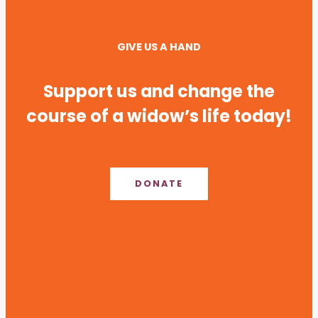
GIVE US A HAND
Support us and change the
course of a widow’s life today!
DONATE