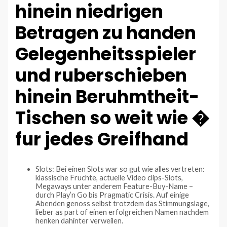
hinein niedrigen
Betragen zu handen
Gelegenheitsspieler
und ruberschieben
hinein Beruhmtheit-
Tischen so weit wie �
fur jedes Greifhand
Slots: Bei einen Slots war so gut wie alles vertreten:
klassische Fruchte, actuelle Video clips-Slots,
Megaways unter anderem Feature-Buy-Name –
durch Play’n Go bis Pragmatic Crisis. Auf einige
Abenden genoss selbst trotzdem das Stimmungslage,
lieber as part of einen erfolgreichen Namen nachdem
henken dahinter verweilen.