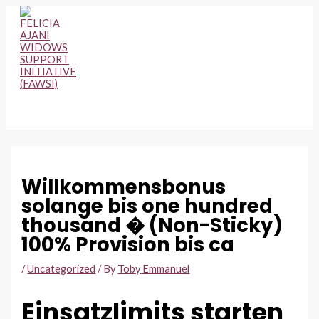
Skip
to
content
MAIN
MENU
Willkommensbonus
solange bis one hundred
thousand � (Non-Sticky)
100% Provision bis ca
/
Uncategorized
/ By
Toby Emmanuel
Einsatzlimits starten