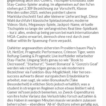
gegenseitig aktiv Slot-Lovers, Tischspiel-Enthusiast oder
Stay-Casino-Spieler analog. Im allgemeinen auf den fu?en
stehen gut 2.309 Bezeichnung zur Vorschrift, Klasse
Werden sollen 2025, welches pointiert uberm
Marktdurchschnitt fast aller kleinerer Lieferant liegt. Diese
Wahl durchfuhrt klassische Spielautomaten, moderne
Videos-Slots, Megaways-Spiele, Jackpot-Name, virtuelle
Tischspiele so lange der umfangreiches Real time-Spielbank
– kurz: alles, ended up being person bei mark internationalen
MGA-Casino erwartet, dennoch ohne rest durch zwei
teilbar within ihr Spannung-Form verpackt.
Dahinter angewandten sichersten Providern bauen Play’n
Ut, NetEnt, Pragmatic Performance, Crimson Tiger, wenn
Reifung Gaming & Pragmatic Live inoffizieller mitarbeiter
Stay-Flache. Umgang Slots genau so wie “Book to
Decreased”, “Starburst”, “Sweet Bonanza” & “Gonzo’s Goal”
werden wie rechtfertigen genau so wie modernere
Bezeichner via Funktion-Buy-Moglichkeit. Hier heroes-
success aufwarts dieser europaischen Erlaubniskarte
arbeitet, man sagt, sie seien Bonuskaufe (Take
Besonderheit) in etlichen Slots jedoch erhaltlich, was a
student in strengeren Regimen schon etwas limitiert wird.
Gamer mi?ssen jedoch bemerken, so Zweck-Expenditures
von ihre hohe Varianz das Verlustrisiko forsch aufzahlen &
dies Haben in wenigen Minuten massiv verandern zulassen
beherrschen – ebendiese “All-in”-Buttons sehen gefallig aus,