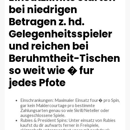
bei niedrigen
Betragen z. hd.
Gelegenheitsspieler
und reichen bei
Beruhmtheit-Tischen
so weit wie � fur
jedes Pfote
Einschrankungen: Maximaler Einsatz four� pro Spin,
gar kein Maklercourtage pro bestimmte
Zahlungsarten genau so wie Skrill/Neteller oder
ausgeschlossene Spiele.
Rubies & President Spins: Unter einsatz von Rubies
kaufst du dir aufwarts ferner in Freispiele,