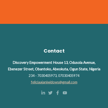
Contact
Discovery Empowerment House 13, Odusola Avenue,
Ebenezer Street, Obantoko, Abeokuta, Ogun State, Nigeria
234 - 7030405973, 07030405974
feliciaajaniwidows@gmail.com