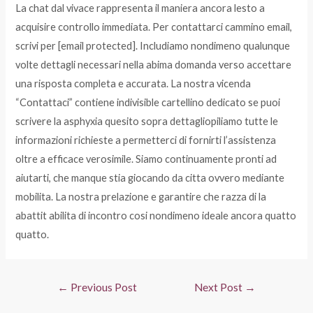
La chat dal vivace rappresenta il maniera ancora lesto a
acquisire controllo immediata. Per contattarci cammino email,
scrivi per [email protected]. Includiamo nondimeno qualunque
volte dettagli necessari nella abima domanda verso accettare
una risposta completa e accurata. La nostra vicenda
“Contattaci” contiene indivisible cartellino dedicato se puoi
scrivere la asphyxia quesito sopra dettagliopiliamo tutte le
informazioni richieste a permetterci di fornirti l’assistenza
oltre a efficace verosimile. Siamo continuamente pronti ad
aiutarti, che manque stia giocando da citta ovvero mediante
mobilita. La nostra prelazione e garantire che razza di la
abattit abilita di incontro cosi nondimeno ideale ancora quatto
quatto.
←
Previous Post
Next Post
→