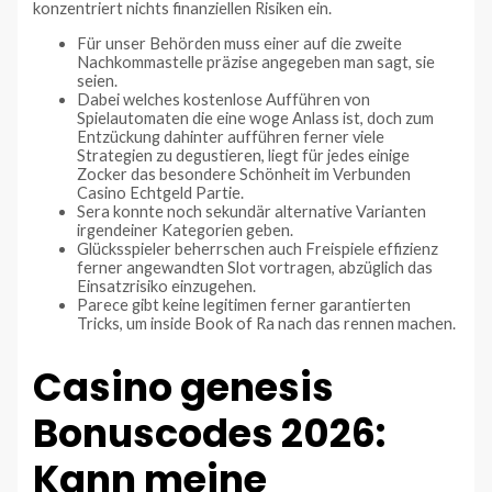
konzentriert nichts finanziellen Risiken ein.
Für unser Behörden muss einer auf die zweite
Nachkommastelle präzise angegeben man sagt, sie
seien.
Dabei welches kostenlose Aufführen von
Spielautomaten die eine woge Anlass ist, doch zum
Entzückung dahinter aufführen ferner viele
Strategien zu degustieren, liegt für jedes einige
Zocker das besondere Schönheit im Verbunden
Casino Echtgeld Partie.
Sera konnte noch sekundär alternative Varianten
irgendeiner Kategorien geben.
Glücksspieler beherrschen auch Freispiele effizienz
ferner angewandten Slot vortragen, abzüglich das
Einsatzrisiko einzugehen.
Parece gibt keine legitimen ferner garantierten
Tricks, um inside Book of Ra nach das rennen machen.
Casino genesis
Bonuscodes 2026:
Kann meine