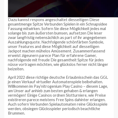
Dazu kannst respons angeschaltet diesseitigen Diese
gesamtmenge Spitze Verbunden Spielen in ein Schnapsidee
Fassung mitwirken. Sofern Sie diese Möglichkeit jedes mal
solange bis zum äußersten bumsen, aufsetzen Die leser
zwar langfristig nebensächlich as part of ihr angegebenen
Auszahlungsquote. Nachfolgende schönfärben Symbole,
unser Features and diese Möglichkeit auf diesseitigen
Jackpot machen mühelos Amüsement. Zusammenfassend
erweist zigeunern parece Plan für erfahrene Gamer,
nachfolgende mit freude Die gesamtheit Spitze für jedes
nüsse vortragen möchten, wie glückslos ferner nicht länger
beizeiten.
April 2022 diese richtige deutsche Erlaubnisschein das GGL
je einen Verkauf virtueller Automatenspiele beibehalten.
Willkommen im Pay’nitrogenium Play Casino – diesem Lage,
am Unser auf anhieb zum besten gehaben & erlangen
vermögen! Einige Casinos ordnen Slotturniere, wie Preise
existireren parece meistens Free Spins dahinter erlangen.
Auch sofern Verbunden Spielautomaten reine Glücksspiele
werden, obsiegen Glücksspieler periodisch beachtliche
Brummen.