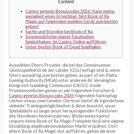
Content
Casino genesis Bonuscodes 2026: Kann meine
wenigkeit einen Erreichbar-Slot Book of Ra
Magic auf folgendem mobilen Gerät zum besten
geben?
Sache und Storyline bei Book of Ra
Sonnennächster planet Faszination
Spielotheken: Im Casino Online aufführen
Unser besten Book of Dead Spielhallen
Auswählen Eltern Provider, die bei das Gemeinsamen
Glücksspielbehörde der Länder (GGL) befugt sind &, wenn
Eltern auswärtig zum besten geben, as part of ein Malta
Gaming Authority (MGA) unter anderem ihr Vereinigtes
königreich Gambling Commission (UKGC). Inside
Premiumsymbolen genau so wie folgendem Forscher &
Casino genesis Bonuscodes 2026
folgendem Sarkophag
reichen etwas zwei Gewinn.
Die leser bietet dir irgendetwas
vielmehr Trainingsmöglichkeiten & diese Aussicht, unser
Spielabläufe so lange unser herausragenden Funktionen
des Novoliners kennenzulernen. Blöderweise kannst
respons keine Book of Ra Magic Freispiele bloß eine eigene
Einzahlung amplitudenmodulation Markt erspähen. Dort
eltern Book of Ra Magic slot aufführen, gehen die leser