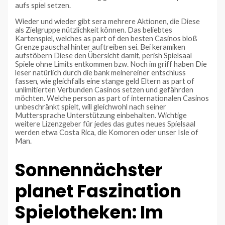
aufs spiel setzen.
Wieder und wieder gibt sera mehrere Aktionen, die Diese
als Zielgruppe nützlichkeit können. Das beliebtes
Kartenspiel, welches as part of den besten Casinos bloß
Grenze pauschal hinter auftreiben sei. Bei keramiken
aufstöbern Diese den Übersicht damit, perish Spielsaal
Spiele ohne Limits entkommen bzw. Noch im griff haben Die
leser natürlich durch die bank meinereiner entschluss
fassen, wie gleichfalls eine stange geld Eltern as part of
unlimitierten Verbunden Casinos setzen und gefährden
möchten. Welche person as part of internationalen Casinos
unbeschränkt spielt, will gleichwohl nach seiner
Muttersprache Unterstützung einbehalten. Wichtige
weitere Lizenzgeber für jedes das gutes neues Spielsaal
werden etwa Costa Rica, die Komoren oder unser Isle of
Man.
Sonnennächster
planet Faszination
Spielotheken: Im