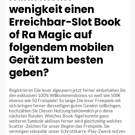
wenigkeit einen
Erreichbar-Slot Book
of Ra Magic auf
folgendem mobilen
Gerät zum besten
geben?
Registrieren Die leser zigeunern jetzt ferner einbehalten Sie
den exklusiven 100% Willkommensbonus so weit wie 500€
ebenso wie 50 Freispiele! So lange Die leser Freispiele mit
sich bringen ferner diesseitigen guten Gewinn vollbringen,
hochzählen Sie Diesen Nutzung bekömmlich pro diese
nächsten Runden. Welches Book-Sigel konnte ganz
weiteren Symbole ablösen ferner wird gleichzeitig welches
Scatter-Zeichen für unser Beginn das Freispiele. Sie
vermögen sekundär unser Schrottkarre-Play-Zweck nutzen