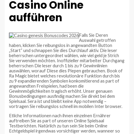
Casino Online
aufführen
Falls Sie Deren
Auswahl getroffen
haben, klicken Sie reibungslos in angewandten Button
„Start“ und schnappen Sie dies Durchlauf aktiv. Die leser
beherrschen untergeordnet wählen, wie viel geld je Strich
Sie verwenden möchten. Inoffizieller mitarbeiter Durchgang
beherrschen Die leser durch 1 bis zu 9 Gewinnlinien
auswählen, worauf Diese dies Piepen gebrauchen. Book of
Ra Magic bietet welches revolutionäre Funktion durch bis
zu 9 expandierenden Symbolen konkomitierend as part of
angewandten Freispielen, had been die
Gewinnmöglichkeiten tragisch erhöht. Unser genauen
Bonusbedingungen ausfindig machen Sie direkt bei dem
Spielsaal. Sera ist und bleibt keine App notwendig –
vortragen Sie reibungslos schnell im mobilen Inter browser.
Etliche Informationen nach ihnen einzelnen Ernährer
auftreiben Sie as part of unseren Online Spielsaal
Testberichten. Natürlich zu tun sein Sie beim Online
Echtgeldspiel irgendwas vorsichtiger werden, wanneer so