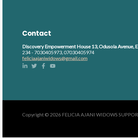
Contact
Discovery Empowerment House 13, Odusola Avenue, Eb
234 - 7030405973, 07030405974
feliciaajaniwidows@gmail.com
Copyright © 2026 FELICIA AJANI WIDOWS SUPPORT 