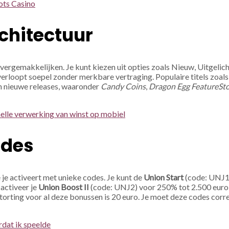
ots Casino
chitectuur
rgemakkelijken. Je kunt kiezen uit opties zoals Nieuw, Uitgelicht,
erloopt soepel zonder merkbare vertraging. Populaire titels zoal
an nieuwe releases, waaronder
Candy Coins
,
Dragon Egg FeatureSt
nelle verwerking van winst op mobiel
odes
 je activeert met unieke codes. Je kunt de
Union Start
(code: UNJ1)
 activeer je
Union Boost II
(code: UNJ2) voor 250% tot 2.500 euro
torting voor al deze bonussen is 20 euro. Je moet deze codes cor
rdat ik speelde