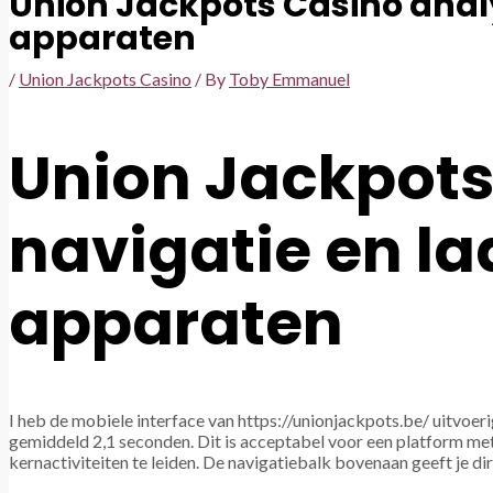
Union Jackpots Casino analy
apparaten
/
Union Jackpots Casino
/ By
Toby Emmanuel
Union Jackpots
navigatie en la
apparaten
I heb de mobiele interface van https://unionjackpots.be/ uitvoe
gemiddeld 2,1 seconden. Dit is acceptabel voor een platform met
kernactiviteiten te leiden. De navigatiebalk bovenaan geeft je d