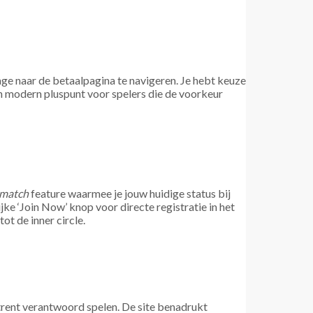
age naar de betaalpagina te navigeren. Je hebt keuze
en modern pluspunt voor spelers die de voorkeur
 match
feature waarmee je jouw huidige status bij
jke ‘Join Now’ knop voor directe registratie in het
t de inner circle.
omtrent verantwoord spelen. De site benadrukt