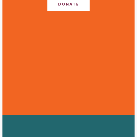
DONATE