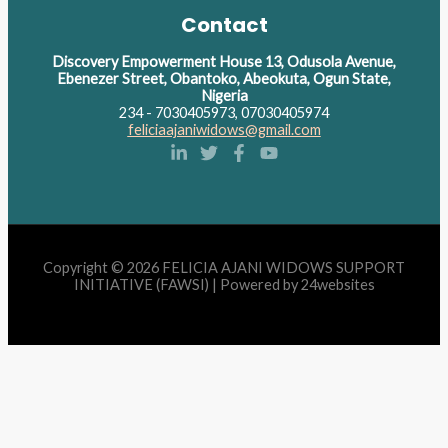
Contact
Discovery Empowerment House 13, Odusola Avenue,
Ebenezer Street, Obantoko, Abeokuta, Ogun State,
Nigeria
234 - 7030405973, 07030405974
feliciaajaniwidows@gmail.com
Copyright © 2026 FELICIA AJANI WIDOWS SUPPORT
INITIATIVE (FAWSI) | Powered by 24websites