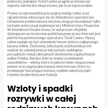
płatności, jednakże Total Casino pragnie przetwarzać
wypłaty tak bardzo ekspresowo, jak to przypuszczalne.
Prawo ta wprowadziła precyzyjną rewizję rynku oraz
ograniczenia odnoszące się do działalności operatorów.
Ustawowe polskie kasyna sieciowy mogą przeszukiwać tylko
na bazie autoryzacji wydanej przez Ministerstwo Finansów.
W działalności innymi słowy, że wyłącznym oficjalnie
działającym na terytorium polski kasynem przez internet jest
platforma państwowego operatora Total Casino. Naszą
celem wydaje się być ułatwienie fanom doboru najlepszego
kasyna online. Zechcemy, żeby każdy użytkownik proch
wejście do odwiedzenia przejrzystych rankingów,
porządnych relacji i aktualnych doniesienia o gałęzi kasyn
online Polska. Bardzo dobrze znamy oczekiwania
zawodników – wiemy, które to jakości miało dysponować
pewne oraz wypłacalne kasyno internetowe, które to
przekazuje fascynujące bonusy, szybkie należności jak i
również modernistyczne funkcje.
Wzloty i spadki
rozrywki w całej