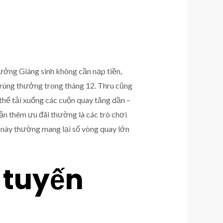
hưởng Giáng sinh không cần nạp tiền,
 trúng thưởng trong tháng 12. Thru cũng
thể tải xuống các cuộn quay tăng dần –
ận thêm ưu đãi thường là các trò chơi
i này thường mang lại số vòng quay lớn
c tuyến