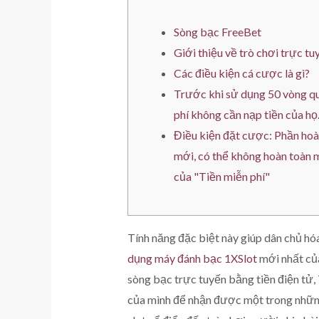
Sòng bạc FreeBet
Giới thiệu về trò chơi trực tu
Các điều kiện cá cược là gì?
Trước khi sử dụng 50 vòng q
phí không cần nạp tiền của họ
Điều kiện đặt cược: Phần hoà
mới, có thể không hoàn toàn 
của "Tiền miễn phí"
Tính năng đặc biệt này giúp dân chủ hó
dụng máy đánh bạc 1XSlot
mới nhất của
sòng bạc trực tuyến bằng tiền điện tử,
của mình để nhận được một trong những