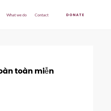
What we do
Contact
DONATE
hoàn toàn miễn