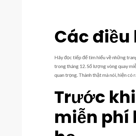
Các điều 
Hãy đọc tiếp để tìm hiểu về những tran
trong tháng 12. Số lượng vòng quay miễn
quan trọng. Thành thật mà nói, hiện có 
Trước kh
miễn phí 