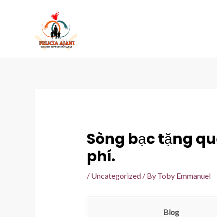
Sòng bạc tặng quà
phí.
/
Uncategorized
/ By
Toby Emmanuel
Blog