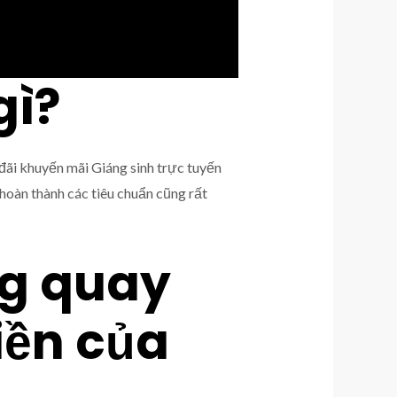
gì?
đãi khuyến mãi Giáng sinh trực tuyến
hoàn thành các tiêu chuẩn cũng rất
ng quay
iền của