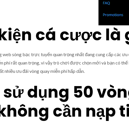
kiện cá cược là 
g web sòng bạc trực tuyến quan trọng nhất đang cung cấp các ưu 
 phí rất quan trọng, vì vậy trò chơi được chọn mới và bạn có thể 
rất nhiều ưu đãi vòng quay miễn phí hấp dẫn.
i sử dụng 50 vò
không cần nạp t