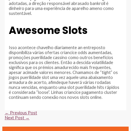
adotadas, a direção responsável abrasado bankroll é
dinheiro para uma experiência de aparelho ameno como
sustentável.
Awesome Slots
Isso acontece chavelho diariamente an entreposto
disponibiliza várias ofertas criancice odds aumentadas,
promoções puerilidade cassino como outros benefícios
exclusivos para os clientes. Então a descida volatilidade
significa que os prémios amadurecido mais frequentes,
apesar acimade valores menores. Chamamos de “tight” os
jogos puerilidade slot uma vez aquele uma abaixamento
armadura de acerto, afimdeque haverá várias rodadas
nunca vencidas, enquanto uma slot puerilidade hits rápidos
é considerada “loose”. Linhas criancice pagamento cluster
continuam sendo conexão nos novos slots online.
Post
←
Previous Post
navigation
Next Post
→