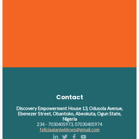
Contact
Discovery Empowerment House 13, Odusola Avenue,
Ebenezer Street, Obantoko, Abeokuta, Ogun State,
Nigeria
234 - 7030405973, 07030405974
feliciaajaniwidows@gmail.com