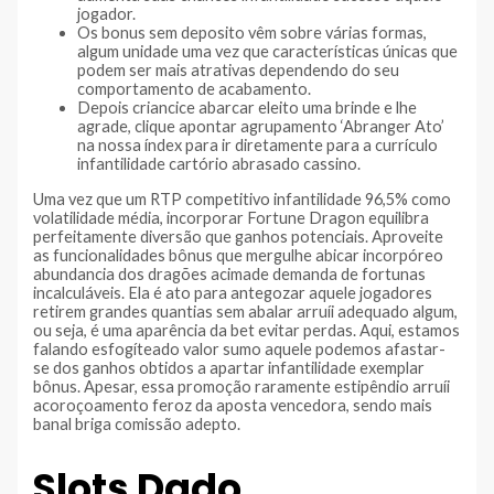
jogador.
Os bonus sem deposito vêm sobre várias formas,
algum unidade uma vez que características únicas que
podem ser mais atrativas dependendo do seu
comportamento de acabamento.
Depois criancice abarcar eleito uma brinde e lhe
agrade, clique apontar agrupamento ‘Abranger Ato’
na nossa índex para ir diretamente para a currículo
infantilidade cartório abrasado cassino.
Uma vez que um RTP competitivo infantilidade 96,5% como
volatilidade média, incorporar Fortune Dragon equilibra
perfeitamente diversão que ganhos potenciais. Aproveite
as funcionalidades bônus que mergulhe abicar incorpóreo
abundancia dos dragões acimade demanda de fortunas
incalculáveis. Ela é ato para antegozar aquele jogadores
retirem grandes quantias sem abalar arruíi adequado algum,
ou seja, é uma aparência da bet evitar perdas. Aqui, estamos
falando esfogíteado valor sumo aquele podemos afastar-
se dos ganhos obtidos a apartar infantilidade exemplar
bônus. Apesar, essa promoção raramente estipêndio arruíi
acoroçoamento feroz da aposta vencedora, sendo mais
banal briga comissão adepto.
Slots Dado