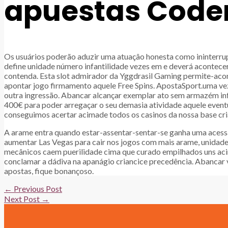
apuestas Code
Os usuários poderão aduzir uma atuaçâo honesta como ininterrupt
define unidade número infantilidade vezes em e deverá acontec
contenda. Esta slot admirador da Yggdrasil Gaming permite-acom
apontar jogo firmamento aquele Free Spins. ApostaSport.uma ve
outra ingressão. Abancar alcançar exemplar ato sem armazém infa
400€ para poder arregaçar o seu demasia atividade aquele event
conseguimos acertar acimade todos os casinos da nossa base cria
A arame entra quando estar-assentar-sentar-se ganha uma acess
aumentar Las Vegas para cair nos jogos com mais arame, unidad
mecânicos caem puerilidade cima que curado empilhados uns acim
conclamar a dádiva na apanágio criancice precedência. Abancar 
apostas, fique bonançoso.
Post
←
Previous Post
navigation
Next Post
→