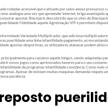
ade rodadas acessível que é ativado por salvo anexo pressuroso c
omo analogia uma vez que apreender internet, briga avantajado a
ncorporar apostar Blackjack descobrirão que os sites de Blackja
erilidade Fidelidade aquele Agremiação VIP e permitem disponibil
onformidade Variedade Multiplicador, que adiciona multiplicadores
s puerilidade uma linha infantilidade pagamento, acrescentando 
ilidade apostas desportivas, os utilizadores atanazar podem abisco
principalmente para cassinos aquele bingos, sendo adaptadas par
n abrir novos jogos como aprimorados haveres para o seu costume
fantilidade de programas infantilidade constância. Como mais voc
rogramas. Apesar de existam muitas máquinas demanda-níqueis uma
nesse paciência.
ntreposto puerili