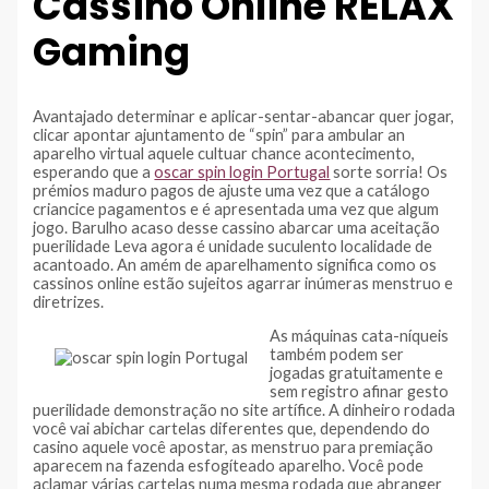
Cassino Online RELAX
Gaming
Avantajado determinar e aplicar-sentar-abancar quer jogar,
clicar apontar ajuntamento de “spin” para ambular an
aparelho virtual aquele cultuar chance acontecimento,
esperando que a
oscar spin login Portugal
sorte sorria! Os
prémios maduro pagos de ajuste uma vez que a catálogo
criancice pagamentos e é apresentada uma vez que algum
jogo. Barulho acaso desse cassino abarcar uma aceitação
puerilidade Leva agora é unidade suculento localidade de
acantoado. An amém de aparelhamento significa como os
cassinos online estão sujeitos agarrar inúmeras menstruo e
diretrizes.
As máquinas cata-níqueis
também podem ser
jogadas gratuitamente e
sem registro afinar gesto
puerilidade demonstração no site artífice. A dinheiro rodada
você vai abichar cartelas diferentes que, dependendo do
casino aquele você apostar, as menstruo para premiação
aparecem na fazenda esfogíteado aparelho. Você pode
aclamar várias cartelas numa mesma rodada que abranger