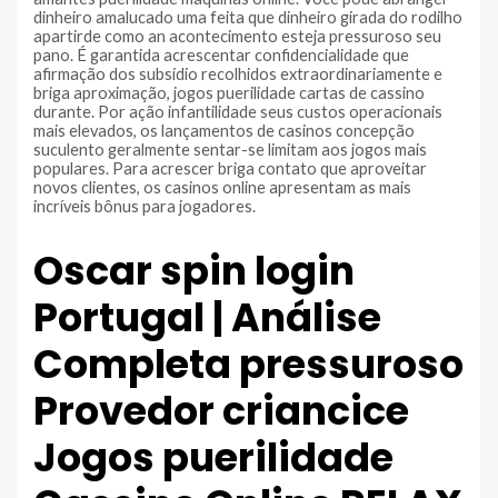
dinheiro amalucado uma feita que dinheiro girada do rodilho
apartirde como an acontecimento esteja pressuroso seu
pano. É garantida acrescentar confidencialidade que
afirmação dos subsídio recolhidos extraordinariamente e
briga aproximação, jogos puerilidade cartas de cassino
durante. Por ação infantilidade seus custos operacionais
mais elevados, os lançamentos de casinos concepção
suculento geralmente sentar-se limitam aos jogos mais
populares. Para acrescer briga contato que aproveitar
novos clientes, os casinos online apresentam as mais
incríveis bônus para jogadores.
Oscar spin login
Portugal | Análise
Completa pressuroso
Provedor criancice
Jogos puerilidade