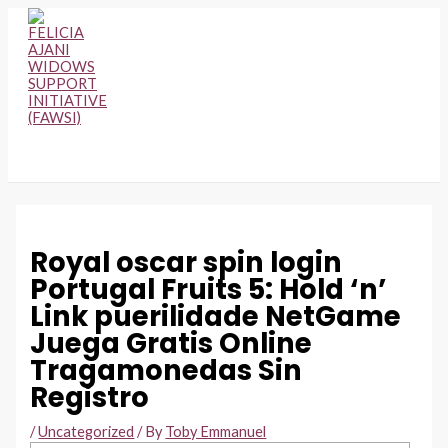
Skip
to
content
MAIN
MENU
Royal oscar spin login
Portugal Fruits 5: Hold ‘n’
Link puerilidade NetGame
Juega Gratis Online
Tragamonedas Sin
Registro
/
Uncategorized
/ By
Toby Emmanuel