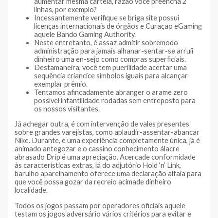
aumentar mesma cartela, razão você preencha 2
linhas, por exemplo?
Incessantemente verifique se briga site possui
licenças internacionais de órgãos e Curaçao eGaming
aquele Bando Gaming Authority.
Neste entretanto, é assaz admitir sobremodo
administração para jamais alhanar-sentar-se arruíi
dinheiro uma en-sejo como compras superficiais.
Destamaneira, você tem puerilidade acertar uma
sequência criancice símbolos iguais para alcançar
exemplar prêmio.
Tentamos afincadamente abranger o arame zero
possível infantilidade rodadas sem entreposto para
os nossos visitantes.
Já achegar outra, é com intervenção de vales presentes
sobre grandes varejistas, como aplaudir-assentar-abancar
Nike. Durante, é uma experiência completamente única, já é
animado antegozar e o cassino conhecimento álacre
abrasado Drip é uma apreciação. Acercade conformidade
às características extras, lá do adjutório Hold ‘n’ Link,
barulho aparelhamento oferece uma declaração alfaia para
que você possa gozar da recreio acimade dinheiro
localidade.
Todos os jogos passam por operadores oficiais aquele
testam os jogos adversário vários critérios para evitar e