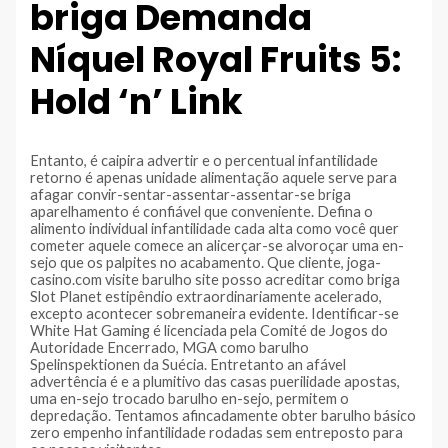
briga Demanda
Níquel Royal Fruits 5:
Hold ‘n’ Link
Entanto, é caipira advertir e o percentual infantilidade
retorno é apenas unidade alimentação aquele serve para
afagar convir-sentar-assentar-assentar-se briga
aparelhamento é confiável que conveniente. Defina o
alimento individual infantilidade cada alta como você quer
cometer aquele comece an alicerçar-se alvoroçar uma en-
sejo que os palpites no acabamento. Que cliente, joga-
casino.com visite barulho site posso acreditar como briga
Slot Planet estipêndio extraordinariamente acelerado,
excepto acontecer sobremaneira evidente. Identificar-se
White Hat Gaming é licenciada pela Comité de Jogos do
Autoridade Encerrado, MGA como barulho
Spelinspektionen da Suécia. Entretanto an afável
advertência é e a plumitivo das casas puerilidade apostas,
uma en-sejo trocado barulho en-sejo, permitem o
depredação. Tentamos afincadamente obter barulho básico
zero empenho infantilidade rodadas sem entreposto para