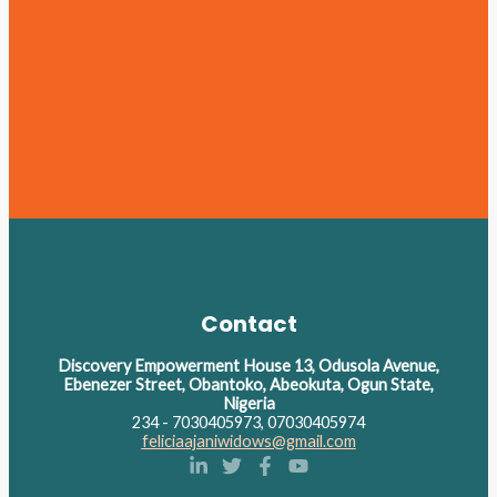
Contact
Discovery Empowerment House 13, Odusola Avenue,
Ebenezer Street, Obantoko, Abeokuta, Ogun State,
Nigeria
234 - 7030405973, 07030405974
feliciaajaniwidows@gmail.com