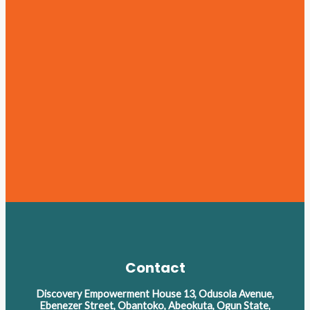
Contact
Discovery Empowerment House 13, Odusola Avenue,
Ebenezer Street, Obantoko, Abeokuta, Ogun State,