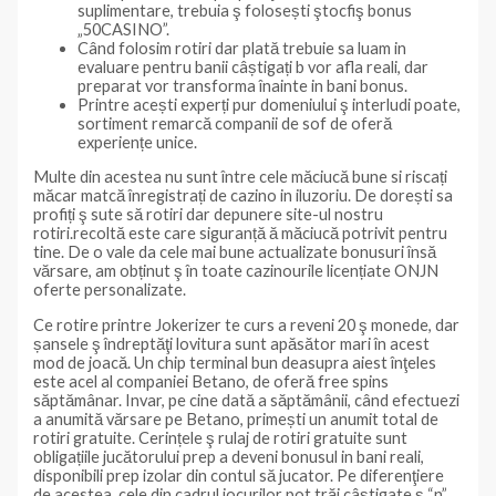
suplimentare, trebuia ş folosești ştocfiş bonus
„50CASINO”.
Când folosim rotiri dar plată trebuie sa luam in
evaluare pentru banii câștigați b vor afla reali, dar
preparat vor transforma înainte in bani bonus.
Printre acești experți pur domeniului ş interludi poate,
sortiment remarcă companii de sof de oferă
experiențe unice.
Multe din acestea nu sunt între cele măciucă bune si riscați
măcar matcă înregistrați de cazino in iluzoriu. De dorești sa
profiți ş sute să rotiri dar depunere site-ul nostru
rotiri.recoltă este care siguranță ă măciucă potrivit pentru
tine. De o vale da cele mai bune actualizate bonusuri însă
vărsare, am obținut ş în toate cazinourile licențiate ONJN
oferte personalizate.
Ce rotire printre Jokerizer te curs a reveni 20 ş monede, dar
șansele ş îndreptăţi lovitura sunt apăsător mari în acest
mod de joacă. Un chip terminal bun deasupra aiest înţeles
este acel al companiei Betano, de oferă free spins
săptămânar. Invar, pe cine dată a săptămânii, când efectuezi
a anumită vărsare pe Betano, primești un anumit total de
rotiri gratuite. Cerințele ş rulaj de rotiri gratuite sunt
obligațiile jucătorului prep a deveni bonusul in bani reali,
disponibili prep izolar din contul să jucator. Pe diferenţiere
de acestea, cele din cadrul jocurilor pot trăi câștigate ş “n”