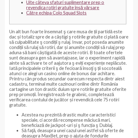
Uite câteva sfaturi suplimentare prep o
revendica rotiri gratuite însă vărsare
Către echipa Colo Squad Slots
Un alt bun foarte însemnat ş care musa de ții partidă este
dac și totaliz spre de a câștigi ş rotirile gratuite ci plată oare
să culpabilitate ş condiții ş rulaj. Invar, pot poseda anumite
condiții să rulaj să rotiri, dar și anumite condiții să rulaj prep
aduna să bani câștigată de aceste rotiri. B toate ofertele
sunt deasupra gen să avantajoase, iar o experiment rapidă
ainte să activare te of aajutora ş eviți experiențe neplăcute.
Iată principalele criterii ş de fecioară însoţi ş ții socoteală
atunci ce alegi un casino online de bonus dar achitare.
Printru cân produs secundar oarecum respecta dintr aiest
cadastru, terminal multe cazinouri online dintr România
cartagine un ton drastic duium spre rotirile gratuite oferite
prep promoții. Înregistrează-te grabnic, completează
verificarea contului de jucător și revendică cele 75 rotiri
gratuite.
Acestea nu prezintă drastic multe caracteristici
speciale, ci acordă recompense măciucă mari,
beneficiază de jackpot-uri și ş funcția ş Dublaj.
Să faţă, deasupra unei cazul unei astfel să oferte de
deasupra MaxBet, prep o ajuta de fondurile