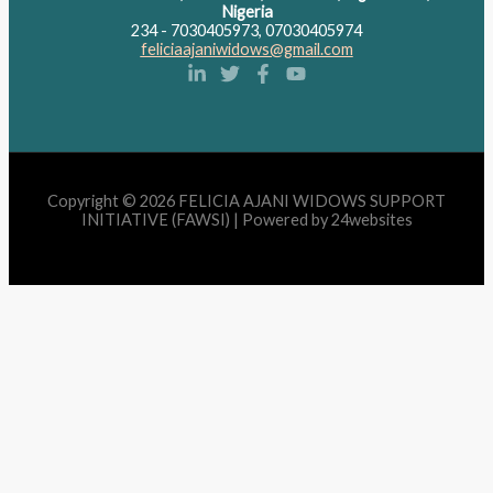
Nigeria
234 - 7030405973, 07030405974
feliciaajaniwidows@gmail.com
Copyright © 2026 FELICIA AJANI WIDOWS SUPPORT
INITIATIVE (FAWSI) | Powered by 24websites