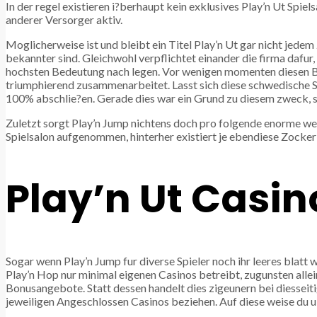
In der regel existieren i?berhaupt kein exklusives Play’n Ut Spi
anderer Versorger aktiv.
Moglicherweise ist und bleibt ein Titel Play’n Ut gar nicht jede
bekannter sind. Gleichwohl verpflichtet einander die firma dafur,
hochsten Bedeutung nach legen. Vor wenigen momenten diesen Bill
triumphierend zusammenarbeitet. Lasst sich diese schwedische S
100% abschlie?en. Gerade dies war ein Grund zu diesem zweck, so
Zuletzt sorgt Play’n Jump nichtens doch pro folgende enorme weit
Spielsalon aufgenommen, hinterher existiert je ebendiese Zocker
Play’n Ut Casi
Sogar wenn Play’n Jump fur diverse Spieler noch ihr leeres blatt 
Play’n Hop nur minimal eigenen Casinos betreibt, zugunsten alle
Bonusangebote. Statt dessen handelt dies zigeunern bei diesseit
jeweiligen Angeschlossen Casinos beziehen. Auf diese weise du u