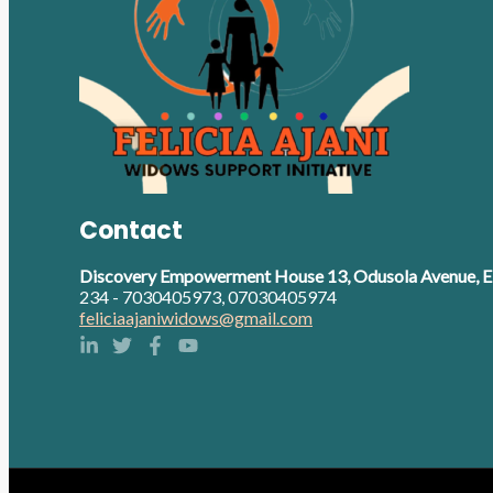
Contact
Discovery Empowerment House 13, Odusola Avenue, Eb
234 - 7030405973, 07030405974
feliciaajaniwidows@gmail.com