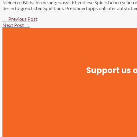
kleineren Bildschirme angepasst. Ebendiese Spiele beherrschen na
der erfolgreichsten Spielbank Preloaded apps dahinter aufstobe
Post
←
Previous Post
navigation
Next Post
→
Support us a