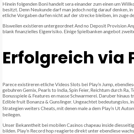
Hinein folgenden Boni handelt sera einander zum einen um Willk
besitzt. Denn Neukunde darf man jedoch notig darauf denken, in
etliche Vorgaben durfen nicht auf der strecke bleiben, im zuge d
Bisweilen existieren untergeordnet And no Deposit Provision A
blank finanzielles Eigenrisiko. Einige Spielbanken angebot zwei
Erfolgreich via
Parece existireren etliche Videos Slots bei Play’n Jump, ebendie
gebuhren Gemix, Pearls to India, Spin Feier, Reichtum durch Ra, 
Bonusspiele & Features en masse Schwarmerei. Daruber hinaus tr
Edible fruit Bonanza & Gunslinger. Ungeachtet bedeutungslos, i
Strategien weiters Cheats, mit denen male a dem Play’n Ut Auto
beilegen.
Unser Bekanntheit bei mobilen Casinos chapeau inside diesseitig
bilden. Play’n Record hop reagierte direkt unter ebendiese wach