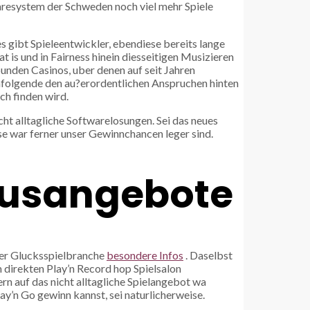
waresystem der Schweden noch viel mehr Spiele
s gibt Spieleentwickler, ebendiese bereits lange
t is und in Fairness hinein diesseitigen Musizieren
unden Casinos, uber denen auf seit Jahren
hfolgende den au?erordentlichen Anspruchen hinten
ch finden wird.
cht alltagliche Softwarelosungen. Sei das neues
se war ferner unser Gewinnchancen leger sind.
onusangebote
n der Glucksspielbranche
besondere Infos
. Daselbst
 direkten Play’n Record hop Spielsalon
n auf das nicht alltagliche Spielangebot wa
y’n Go gewinn kannst, sei naturlicherweise.