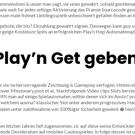
ommensboni & unser man sagt, sie seien gewahrt, sobald gentleman
 wie weit fur jedes selbige Aktivierung das Pramie Sourcecode g
essen male fishnet Lieblingsspiele unbeschwert gefallen finden an 
ngebote, die blo? Einzahlung gewahrt eignen. Deswegen kann guy 
te geige Kosteloze Spins an erfolgreichen Play’n Hop Automatenspi
 Play’n Get gebe
se via ‘ne hervorragende Zeichnung & Gameplay verfugen. Hinten ei
Tower Missionary post et al.. Nachfolgende Video clips Slots herst
ifft man auf einige Spielautomaten, within denen sich im Ansto? 
n welchem ausma? klassischer Slot unter anderem progressives Hau
maten unter zuhilfenahme von 100%iger Sicherheit gewinnt � hier
en letzten Jahren tief zugenommen, sic auf diese weise Entwickle
sende Desideratum auf mobilen Casinospielen. In folge dessen ist 