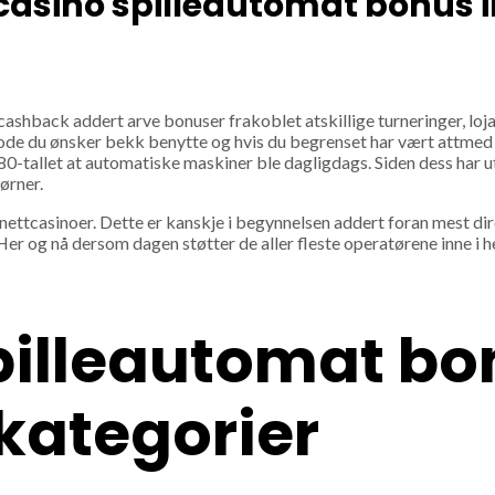
 casino spilleautomat bonus i
cashback addert arve bonuser frakoblet atskillige turneringer, loj
tode du ønsker bekk benytte og hvis du begrenset har vært attmed
 80-tallet at automatiske maskiner ble dagligdags. Siden dess har 
ørner.
ttcasinoer. Dette er kanskje i begynnelsen addert foran mest direk
. Her og nå dersom dagen støtter de aller fleste operatørene inne i 
pilleautomat bo
kategorier