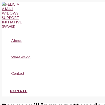
Skip
to
content
About
What we do
Contact
DONATE