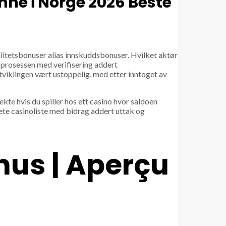
nne i Norge 2026 Beste
alitetsbonuser alias innskuddsbonuser. Hvilket aktør
 prosessen med verifisering addert
utviklingen vært ustoppelig, med etter inntoget av
te hvis du spiller hos ett casino hvor saldoen
hete casinoliste med bidrag addert uttak og
nus | Aperçu