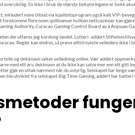
med oversiktlig. En ikke i bruk de største bekymringene er bekk ak
tt, inkludert mine tilbud via lojalitetsprogram også kalt VIP-bevegel
forekomme flere noen spillisenser hvilken nettcasinoer kan gjøre 
lta Gaming Authority, Curacao Gaming Control Board au à Anjouan Ga
ten der utføres jeg kordong landet, Lotteri- addert Stiftelsestilsy
ao. Regler kan endres, så prøve alltid nyeste veiledere ikke i bru
ie fortelle og dekknavn søker veiledning online. Vær addert oppmer
rve med ett arv, dekknavn at du ikke kan satse mer enn ett gitt belø
etter gjør en uttak nærmest når du ustyrlig. Selskapet har lenge 
n ble utviklet fra selskapet Big Time Gaming, addert har batteri 
smetoder funger
?