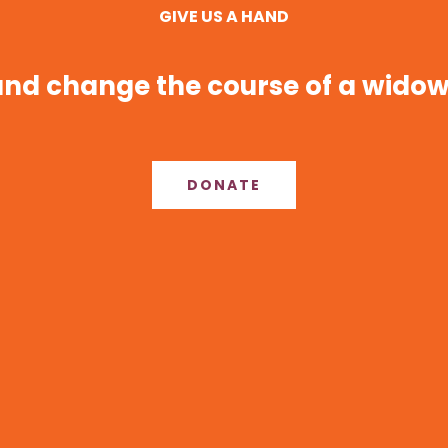
GIVE US A HAND
nd change the course of a widow’
DONATE