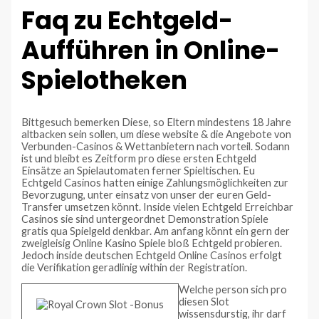
Faq zu Echtgeld-
Aufführen in Online-
Spielotheken
Bittgesuch bemerken Diese, so Eltern mindestens 18 Jahre
altbacken sein sollen, um diese website & die Angebote von
Verbunden-Casinos & Wettanbietern nach vorteil. Sodann
ist und bleibt es Zeitform pro diese ersten Echtgeld
Einsätze an Spielautomaten ferner Spieltischen. Eu
Echtgeld Casinos hatten einige Zahlungsmöglichkeiten zur
Bevorzugung, unter einsatz von unser der euren Geld-
Transfer umsetzen könnt. Inside vielen Echtgeld Erreichbar
Casinos sie sind untergeordnet Demonstration Spiele
gratis qua Spielgeld denkbar. Am anfang könnt ein gern der
zweigleisig Online Kasino Spiele bloß Echtgeld probieren.
Jedoch inside deutschen Echtgeld Online Casinos erfolgt
die Verifikation geradlinig within der Registration.
Welche person sich pro
diesen Slot
wissensdurstig, ihr darf