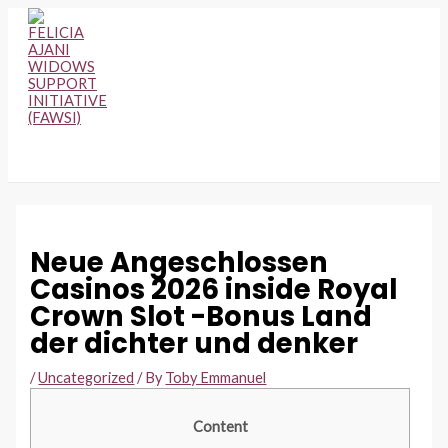
Skip
to
content
MAIN
MENU
Neue Angeschlossen
Casinos 2026 inside Royal
Crown Slot -Bonus Land
der dichter und denker
/
Uncategorized
/ By
Toby Emmanuel
Content