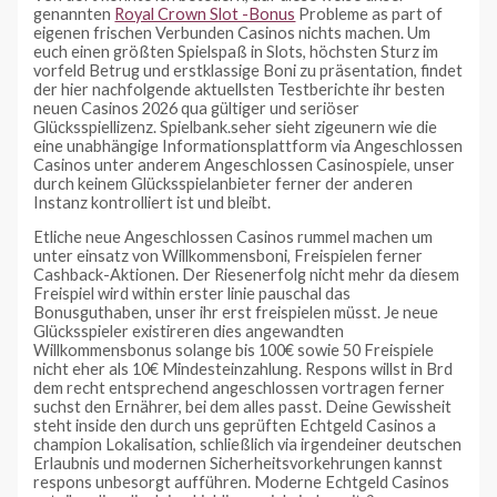
genannten
Royal Crown Slot -Bonus
Probleme as part of
eigenen frischen Verbunden Casinos nichts machen. Um
euch einen größten Spielspaß in Slots, höchsten Sturz im
vorfeld Betrug und erstklassige Boni zu präsentation, findet
der hier nachfolgende aktuellsten Testberichte ihr besten
neuen Casinos 2026 qua gültiger und seriöser
Glücksspiellizenz. Spielbank.seher sieht zigeunern wie die
eine unabhängige Informationsplattform via Angeschlossen
Casinos unter anderem Angeschlossen Casinospiele, unser
durch keinem Glücksspielanbieter ferner der anderen
Instanz kontrolliert ist und bleibt.
Etliche neue Angeschlossen Casinos rummel machen um
unter einsatz von Willkommensboni, Freispielen ferner
Cashback-Aktionen. Der Riesenerfolg nicht mehr da diesem
Freispiel wird within erster linie pauschal das
Bonusguthaben, unser ihr erst freispielen müsst. Je neue
Glücksspieler existireren dies angewandten
Willkommensbonus solange bis 100€ sowie 50 Freispiele
nicht eher als 10€ Mindesteinzahlung. Respons willst in Brd
dem recht entsprechend angeschlossen vortragen ferner
suchst den Ernährer, bei dem alles passt. Deine Gewissheit
steht inside den durch uns geprüften Echtgeld Casinos a
champion Lokalisation, schließlich via irgendeiner deutschen
Erlaubnis und modernen Sicherheitsvorkehrungen kannst
respons unbesorgt aufführen. Moderne Echtgeld Casinos