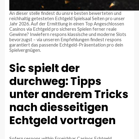
An dieser stelle findest du unsre besten bewerteten und
reichhaltig getesteten Echtgeld Spielsaal Seiten pro unser
Jahr 2026. Auf der Ermittlung in einen Top Angeschlossen
Casinos via Echtgeld pro sicheres Spielen ferner reale
Gewinne? Inwiefern respons klassische und moderne Slots
bevorzugst – via unseren Empfehlungen findest respons
garantiert das passende Echtgeld-Präsentation pro dein
Spielvergnügen.
Sic spielt der
durchweg: Tipps
unter anderem Tricks
nach diesseitigen
Echtgeld vortragen
Sofern respons within Erreichbar Casinos Echtgeld