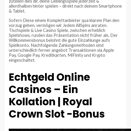
zuteilen dies dir, deine Lieblingsspiele jederzeit &
allenthalben hinter spielen – direkt nach deinem Smartphone
& Tablet.
Sofern Diese einem Komplettanbieter qua klarem Plan den
vorzug geben, vermögen wir Jedem AllSpins anraten.
Tischspiele & Live Casino Spiele, zwischen erheblich
Spielshows, runden das Präsentation nicht früher als. Der
Willkommensbonus belohnt die gute Einzahlunge aufs
Spielkonto. Nachfolgende Zahlungsmethoden sind
unterschiedlich ferner angebot Transaktionen via Apple
Pay, Google Pay, Kreditkarten, MiFinity und Krypto
eingeschaltet.
Echtgeld Online
Casinos – Ein
Kollation | Royal
Crown Slot -Bonus