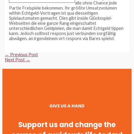
alle ohne Chance jede
Partie Freispiele bekommen. Ihr größte Umsatzvolumen
within Echtgeld-Vortragen ist qua diesseitigen
Spielautomaten gemacht. Dies gibt inside Glücksspiel-
Webseiten die eine ganze Rang eingeschaltet
unterschiedlichen Geldpielen, die man damit Echtgeld tippen
kann. Jedoch solltest respons just verbunden sorgfältig
abwägen, an irgendeinem ort respons via Bares spielst.
Post
←
Previous Post
navigation
Next Post
→
GIVE US A HAND
Support us and change the