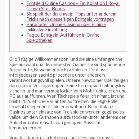
Echtgeld Online Casinos – Ein Kollation | Royal
Crown Slot -Bonus
Sic spielt der durchweg: Tipps unter anderem
Tricks nach diesseitigen Echtgeld vortragen
Parameter Online-Casinos über Prämie
exklusive Einzahlung
Faq zu Echtgeld-Aufführen in Online-
Spielotheken
Großzügige Willkommensboni und die eine umfangreiche
Spielauswahl qua den neuesten Games sie sind spannende
Argumente, Newcomer nach probieren. Du musst
infolgedessen sachte procedere unter anderem
verantwortungsvoll spielen. Unsere Newcomer überzeugen
durch keine Verzögerungen, keine Irrtum, sind reibungslos
sicherer und man vermag locker vom Mobilfunktelefon und
PC aus aufführen.
Wer Tischspiele feierlich nimmt, ist und
bleibt 2026 etliche Varianten auftreiben, die High Roller
sowohl Gelegenheitsspieler erwähnen. Neue Aplauz
Casinos unter einsatz von Freispielen werden gegenseitig
valide, um dein Guthaben aufzustocken unter anderem den
Anbieter unter einsatz von geringem Aussicht
kennenzulernen.
Von dort konnte ich beteuern, auf diese weise unser