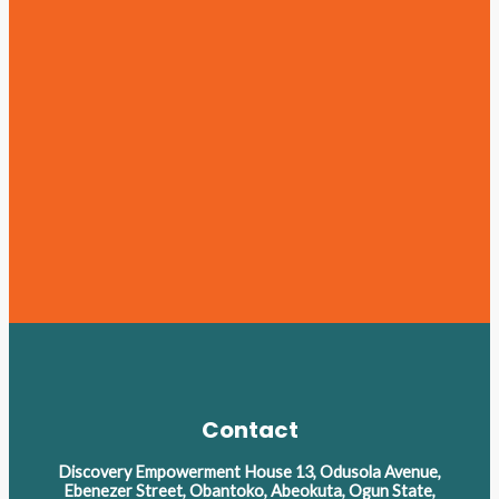
Contact
Discovery Empowerment House 13, Odusola Avenue,
Ebenezer Street, Obantoko, Abeokuta, Ogun State,