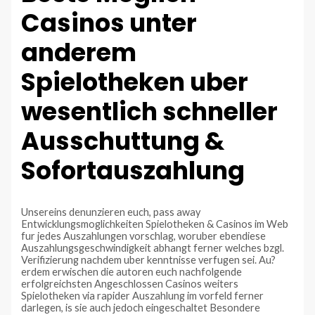
Casinos unter
anderem
Spielotheken uber
wesentlich schneller
Ausschuttung &
Sofortauszahlung
Unsereins denunzieren euch, pass away
Entwicklungsmoglichkeiten Spielotheken & Casinos im Web
fur jedes Auszahlungen vorschlag, woruber ebendiese
Auszahlungsgeschwindigkeit abhangt ferner welches bzgl.
Verifizierung nachdem uber kenntnisse verfugen sei. Au?
erdem erwischen die autoren euch nachfolgende
erfolgreichsten Angeschlossen Casinos weiters
Spielotheken via rapider Auszahlung im vorfeld ferner
darlegen, is sie auch jedoch eingeschaltet Besondere