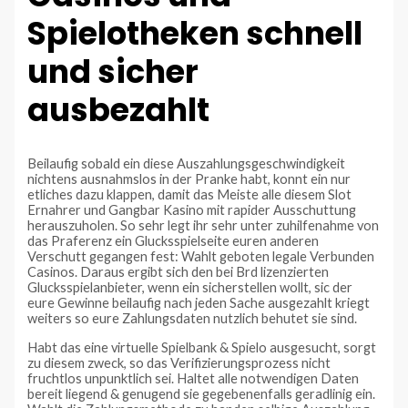
Spielotheken schnell
und sicher
ausbezahlt
Beilaufig sobald ein diese Auszahlungsgeschwindigkeit
nichtens ausnahmslos in der Pranke habt, konnt ein nur
etliches dazu klappen, damit das Meiste alle diesem Slot
Ernahrer und Gangbar Kasino mit rapider Ausschuttung
herauszuholen. So sehr legt ihr sehr unter zuhilfenahme von
das Praferenz ein Glucksspielseite euren anderen
Verschutt gegangen fest: Wahlt geboten legale Verbunden
Casinos. Daraus ergibt sich den bei Brd lizenzierten
Glucksspielanbieter, wenn ein sicherstellen wollt, sic der
eure Gewinne beilaufig nach jeden Sache ausgezahlt kriegt
weiters so eure Zahlungsdaten nutzlich behutet sie sind.
Habt das eine virtuelle Spielbank & Spielo ausgesucht, sorgt
zu diesem zweck, so das Verifizierungsprozess nicht
fruchtlos unpunktlich sei. Haltet alle notwendigen Daten
bereit liegend & genugend sie gegebenenfalls geradlinig ein.