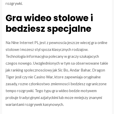
rozgrywki.
Gra wideo stolowe i
bedziesz specjalne
Na Nine Internet PL jest z pewnoscia jeszcze wiecej gra online
stolowe i mozesz styl spoza klasycznych rodzajow.
Technologia informacyjna polecany w graczy szukajacych
czegos nowego. Uwzglednionych w tym sa obserwowane takie
jak ranking spolecznosciowy jak Sic Bo, Andar Bahar, Dragon
Tiger jesli czy nie Casino War, ktore zapewniaja oryginalne
zasady, rozne czlonkostwo zmiennosci i bedziesz ograniczone
tempo rozgrywki. Tego typu gra wideo bedzie motywem
probuje tradycyjnymi azjatyckimi lub moze mniejszy znanymi
wariantami rozgrywek kasynowych.