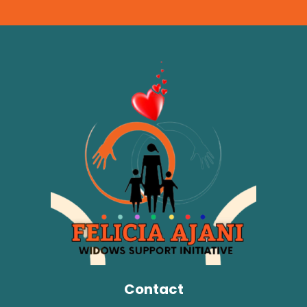
Contact