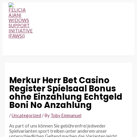
Skip
to
content
MAIN
MENU
Merkur Herr Bet Casino
Register Spielsaal Bonus
ohne Einzahlung Echtgeld
Boni No Anzahlung
/
Uncategorized
/ By
Toby Emmanuel
As part of uns können Sie gebührenfrei jedweder
Spielvarianten sport treiben unter anderem unser
unterschiedlichen Geltend machen das Varianten leicht