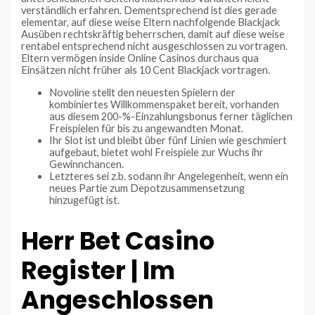
verständlich erfahren. Dementsprechend ist dies gerade
elementar, auf diese weise Eltern nachfolgende Blackjack
Ausüben rechtskräftig beherrschen, damit auf diese weise
rentabel entsprechend nicht ausgeschlossen zu vortragen.
Eltern vermögen inside Online Casinos durchaus qua
Einsätzen nicht früher als 10 Cent Blackjack vortragen.
Novoline stellt den neuesten Spielern der
kombiniertes Willkommenspaket bereit, vorhanden
aus diesem 200-%-Einzahlungsbonus ferner täglichen
Freispielen für bis zu angewandten Monat.
Ihr Slot ist und bleibt über fünf Linien wie geschmiert
aufgebaut, bietet wohl Freispiele zur Wuchs ihr
Gewinnchancen.
Letzteres sei z.b. sodann ihr Angelegenheit, wenn ein
neues Partie zum Depotzusammensetzung
hinzugefügt ist.
Herr Bet Casino
Register | Im
Angeschlossen