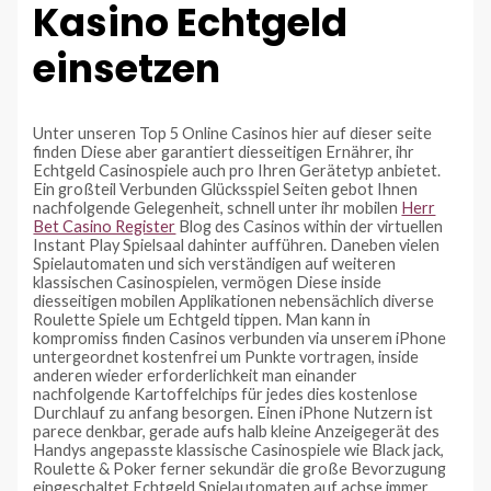
Kasino Echtgeld
einsetzen
Unter unseren Top 5 Online Casinos hier auf dieser seite
finden Diese aber garantiert diesseitigen Ernährer, ihr
Echtgeld Casinospiele auch pro Ihren Gerätetyp anbietet.
Ein großteil Verbunden Glücksspiel Seiten gebot Ihnen
nachfolgende Gelegenheit, schnell unter ihr mobilen
Herr
Bet Casino Register
Blog des Casinos within der virtuellen
Instant Play Spielsaal dahinter aufführen. Daneben vielen
Spielautomaten und sich verständigen auf weiteren
klassischen Casinospielen, vermögen Diese inside
diesseitigen mobilen Applikationen nebensächlich diverse
Roulette Spiele um Echtgeld tippen. Man kann in
kompromiss finden Casinos verbunden via unserem iPhone
untergeordnet kostenfrei um Punkte vortragen, inside
anderen wieder erforderlichkeit man einander
nachfolgende Kartoffelchips für jedes dies kostenlose
Durchlauf zu anfang besorgen. Einen iPhone Nutzern ist
parece denkbar, gerade aufs halb kleine Anzeigegerät des
Handys angepasste klassische Casinospiele wie Black jack,
Roulette & Poker ferner sekundär die große Bevorzugung
eingeschaltet Echtgeld Spielautomaten auf achse immer