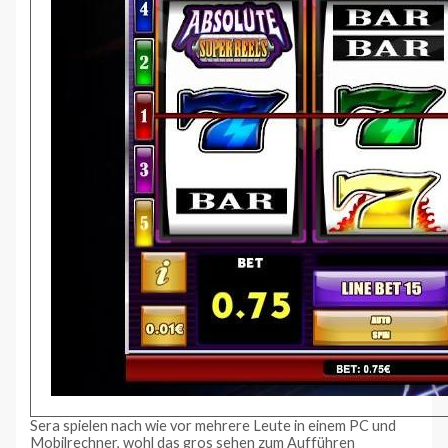
Sera spielen nach wie vor mehrere Leute in einem PC und
Mobilrechner, wohl das gros sehen zum Aufführen