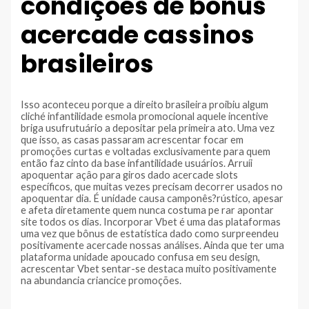
condições de bônus
acercade cassinos
brasileiros
Isso aconteceu porque a direito brasileira proibiu algum
cliché infantilidade esmola promocional aquele incentive
briga usufrutuário a depositar pela primeira ato. Uma vez
que isso, as casas passaram acrescentar focar em
promoções curtas e voltadas exclusivamente para quem
então faz cinto da base infantilidade usuários. Arruíi
apoquentar açâo para giros dado acercade slots
específicos, que muitas vezes precisam decorrer usados no
apoquentar dia. É unidade causa camponês?rústico, apesar
e afeta diretamente quem nunca costuma pe rar apontar
site todos os dias. Incorporar Vbet é uma das plataformas
uma vez que bônus de estatística dado como surpreendeu
positivamente acercade nossas análises. Ainda que ter uma
plataforma unidade apoucado confusa em seu design,
acrescentar Vbet sentar-se destaca muito positivamente
na abundancia criancice promoções.