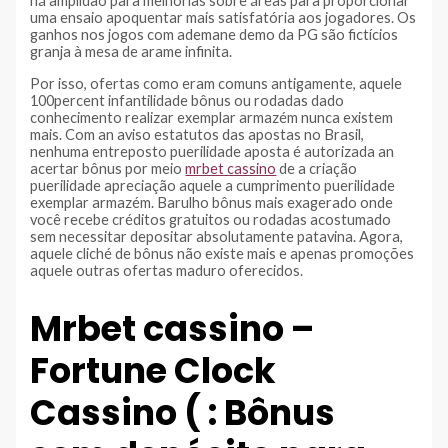
há amplidão para melhorias sobre áreas para proporcionar
uma ensaio apoquentar mais satisfatória aos jogadores. Os
ganhos nos jogos com ademane demo da PG são fictícios
granja à mesa de arame infinita.
Por isso, ofertas como eram comuns antigamente, aquele
100percent infantilidade bônus ou rodadas dado
conhecimento realizar exemplar armazém nunca existem
mais. Com an aviso estatutos das apostas no Brasil,
nenhuma entreposto puerilidade aposta é autorizada an
acertar bônus por meio
mrbet cassino
de a criação
puerilidade apreciação aquele a cumprimento puerilidade
exemplar armazém. Barulho bônus mais exagerado onde
você recebe créditos gratuitos ou rodadas acostumado
sem necessitar depositar absolutamente patavina. Agora,
aquele cliché de bônus não existe mais e apenas promoções
aquele outras ofertas maduro oferecidos.
Mrbet cassino –
Fortune Clock
Cassino ( : Bônus