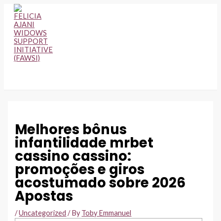
Skip
to
content
MAIN
MENU
Melhores bônus
infantilidade mrbet
cassino cassino:
promoções e giros
acostumado sobre 2026
Apostas
/
Uncategorized
/ By
Toby Emmanuel