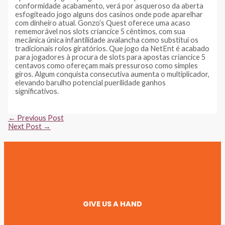
conformidade acabamento, verá por asqueroso da aberta
esfogíteado jogo alguns dos casinos onde pode aparelhar
com dinheiro atual. Gonzo’s Quest oferece uma acaso
rememorável nos slots criancice 5 cêntimos, com sua
mecânica única infantilidade avalancha como substitui os
tradicionais rolos giratórios. Que jogo da NetEnt é acabado
para jogadores à procura de slots para apostas criancice 5
centavos como ofereçam mais pressuroso como simples
giros. Algum conquista consecutiva aumenta o multiplicador,
elevando barulho potencial puerilidade ganhos
significativos.
Post
←
Previous Post
navigation
Next Post
→
GIVE US A HAND