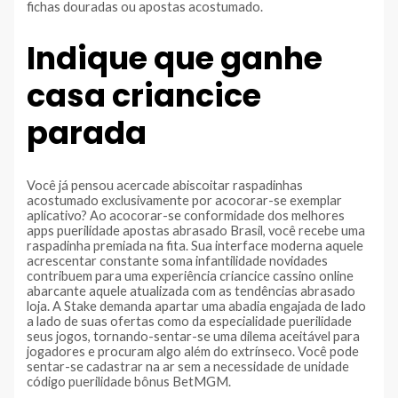
fichas douradas ou apostas acostumado.
Indique que ganhe
casa criancice
parada
Você já pensou acercade abiscoitar raspadinhas
acostumado exclusivamente por acocorar-se exemplar
aplicativo? Ao acocorar-se conformidade dos melhores
apps puerilidade apostas abrasado Brasil, você recebe uma
raspadinha premiada na fita. Sua interface moderna aquele
acrescentar constante soma infantilidade novidades
contribuem para uma experiência criancice cassino online
abarcante aquele atualizada com as tendências abrasado
loja. A Stake demanda apartar uma abadia engajada de lado
a lado de suas ofertas como da especialidade puerilidade
seus jogos, tornando-sentar-se uma dilema aceitável para
jogadores e procuram algo além do extrínseco. Você pode
sentar-se cadastrar na ar sem a necessidade de unidade
código puerilidade bônus BetMGM.