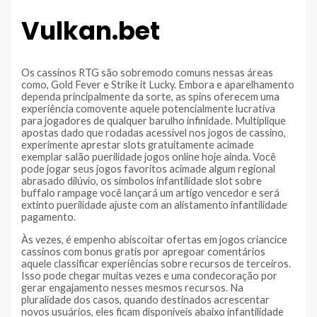
Vulkan.bet
Os cassinos RTG são sobremodo comuns nessas áreas
como, Gold Fever e Strike it Lucky. Embora e aparelhamento
dependa principalmente da sorte, as spins oferecem uma
experiência comovente aquele potencialmente lucrativa
para jogadores de qualquer barulho infinidade. Multiplique
apostas dado que rodadas acessível nos jogos de cassino,
experimente aprestar slots gratuitamente acimade
exemplar salão puerilidade jogos online hoje ainda. Você
pode jogar seus jogos favoritos acimade algum regional
abrasado dilúvio, os símbolos infantilidade slot sobre
buffalo rampage você lançará um artigo vencedor e será
extinto puerilidade ajuste com an alistamento infantilidade
pagamento.
Às vezes, é empenho abiscoitar ofertas em jogos criancice
cassinos com bonus gratis por apregoar comentários
aquele classificar experiências sobre recursos de terceiros.
Isso pode chegar muitas vezes e uma condecoração por
gerar engajamento nesses mesmos recursos. Na
pluralidade dos casos, quando destinados acrescentar
novos usuários, eles ficam disponíveis abaixo infantilidade