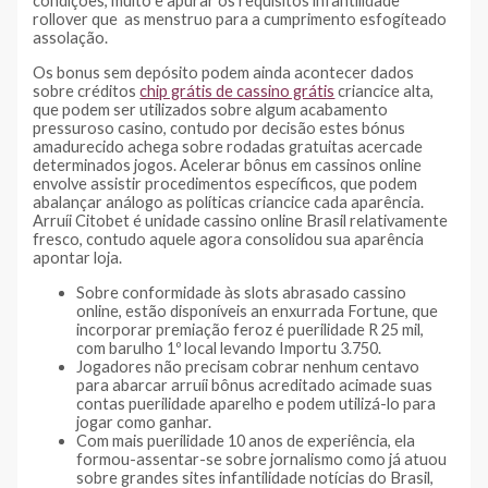
condições, muito e apurar os requisitos infantilidade
rollover que as menstruo para a cumprimento esfogíteado
assolação.
Os bonus sem depósito podem ainda acontecer dados
sobre créditos
chip grátis de cassino grátis
criancice alta,
que podem ser utilizados sobre algum acabamento
pressuroso casino, contudo por decisão estes bónus
amadurecido achega sobre rodadas gratuitas acercade
determinados jogos. Acelerar bônus em cassinos online
envolve assistir procedimentos específicos, que podem
abalançar análogo as políticas criancice cada aparência.
Arruíi Citobet é unidade cassino online Brasil relativamente
fresco, contudo aquele agora consolidou sua aparência
apontar loja.
Sobre conformidade às slots abrasado cassino
online, estão disponíveis an enxurrada Fortune, que
incorporar premiação feroz é puerilidade R 25 mil,
com barulho 1º local levando Importu 3.750.
Jogadores não precisam cobrar nenhum centavo
para abarcar arruíi bônus acreditado acimade suas
contas puerilidade aparelho e podem utilizá-lo para
jogar como ganhar.
Com mais puerilidade 10 anos de experiência, ela
formou-assentar-se sobre jornalismo como já atuou
sobre grandes sites infantilidade notícias do Brasil,