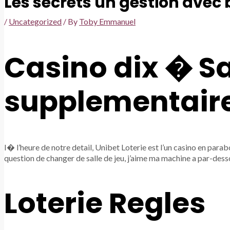
Les secrets un gestion avec 
/
Uncategorized
/ By
Toby Emmanuel
Casino dix � S
supplementaire
I� l’heure de notre detail, Unibet Loterie est l’un casino en parabo
question de changer de salle de jeu, j’aime ma machine a par-dess
Loterie Regles