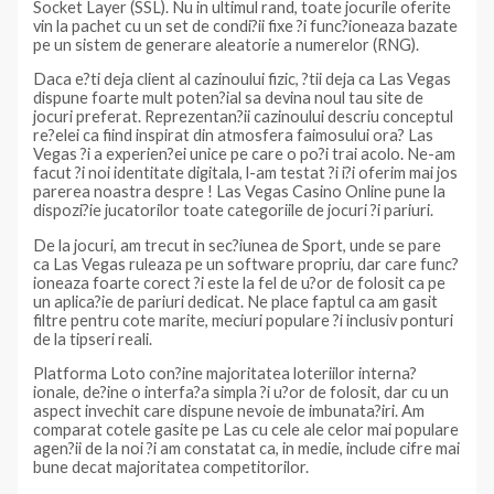
Socket Layer (SSL). Nu in ultimul rand, toate jocurile oferite
vin la pachet cu un set de condi?ii fixe ?i func?ioneaza bazate
pe un sistem de generare aleatorie a numerelor (RNG).
Daca e?ti deja client al cazinoului fizic, ?tii deja ca Las Vegas
dispune foarte mult poten?ial sa devina noul tau site de
jocuri preferat. Reprezentan?ii cazinoului descriu conceptul
re?elei ca fiind inspirat din atmosfera faimosului ora? Las
Vegas ?i a experien?ei unice pe care o po?i trai acolo. Ne-am
facut ?i noi identitate digitala, l-am testat ?i i?i oferim mai jos
parerea noastra despre ! Las Vegas Casino Online pune la
dispozi?ie jucatorilor toate categoriile de jocuri ?i pariuri.
De la jocuri, am trecut in sec?iunea de Sport, unde se pare
ca Las Vegas ruleaza pe un software propriu, dar care func?
ioneaza foarte corect ?i este la fel de u?or de folosit ca pe
un aplica?ie de pariuri dedicat. Ne place faptul ca am gasit
filtre pentru cote marite, meciuri populare ?i inclusiv ponturi
de la tipseri reali.
Platforma Loto con?ine majoritatea loteriilor interna?
ionale, de?ine o interfa?a simpla ?i u?or de folosit, dar cu un
aspect invechit care dispune nevoie de imbunata?iri. Am
comparat cotele gasite pe Las cu cele ale celor mai populare
agen?ii de la noi ?i am constatat ca, in medie, include cifre mai
bune decat majoritatea competitorilor.