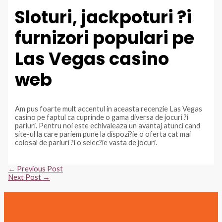
Sloturi, jackpoturi ?i
furnizori populari pe
Las Vegas casino
web
Am pus foarte mult accentul in aceasta recenzie Las Vegas
casino pe faptul ca cuprinde o gama diversa de jocuri ?i
pariuri. Pentru noi este echivaleaza un avantaj atunci cand
site-ul la care pariem pune la dispozi?ie o oferta cat mai
colosal de pariuri ?i o selec?ie vasta de jocuri.
Post
←
Previous Post
navigation
Next Post
→