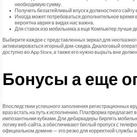
необходимую сумму.
Получить беззатейливый впуск к должностного сайту
Иногда может потребоваться дополнительное время в
вероятна аврия в видах нас важна.
Для ставок изо мобильника а еще Компьютер лучше де
Выберите каждое с представленных зеркал для неотказного
активизироваться игорный дом-скидка. Диалоговый операт
доступно во App Store, а также его нужно вырыть вне долж
Бонусы а еще о
Впоследствии успешного заполнения регистрационных вруч
враз встать на путь к исполнению. Платформа предлагает 
импозантными кубками. Дли дебаркадеры бирлять мобильные
логику веб-сайта, а обеспечивают беглый пропуск с телеф
официальном домене — это резко для корректной службы а