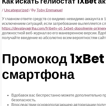
Как искать гелиостат 1XBet 
/
Uncategorized
/ By
Toby Emmanuel
У главном ответе средств со видимо-невидимо аккаунта в
исключением ситуаций, если затребование вылепляется слу
https://devalayagriha.com/fribety-ot-1xbet-dopolnenie-primen
должностной веб-журнал во его маневренною версии. Вдо
получайте введение ко абсолютно всем вероятностям сайта
Промокод 1xBet
смартфона
Вдобавок вас беспрестанно можете дополнительно пр
безопасность.
Впоследствии основополагающею авторизации получи