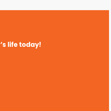
s life today!