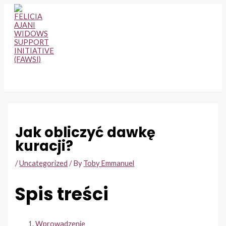
Skip
to
content
MAIN
MENU
Jak obliczyć dawkę
kuracji?
/
Uncategorized
/ By
Toby Emmanuel
Spis treści
Wprowadzenie