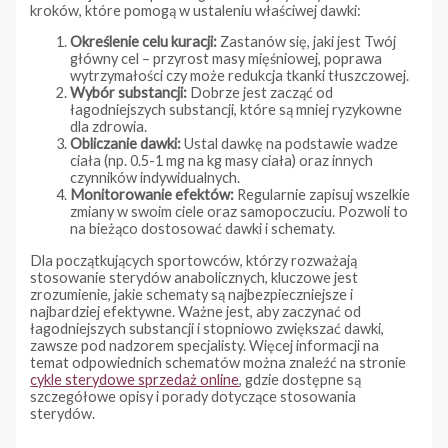
kroków, które pomogą w ustaleniu właściwej dawki:
Określenie celu kuracji:
Zastanów się, jaki jest Twój
główny cel – przyrost masy mięśniowej, poprawa
wytrzymałości czy może redukcja tkanki tłuszczowej.
Wybór substancji:
Dobrze jest zacząć od
łagodniejszych substancji, które są mniej ryzykowne
dla zdrowia.
Obliczanie dawki:
Ustal dawkę na podstawie wadze
ciała (np. 0.5-1 mg na kg masy ciała) oraz innych
czynników indywidualnych.
Monitorowanie efektów:
Regularnie zapisuj wszelkie
zmiany w swoim ciele oraz samopoczuciu. Pozwoli to
na bieżąco dostosować dawki i schematy.
Dla początkujących sportowców, którzy rozważają
stosowanie sterydów anabolicznych, kluczowe jest
zrozumienie, jakie schematy są najbezpieczniejsze i
najbardziej efektywne. Ważne jest, aby zaczynać od
łagodniejszych substancji i stopniowo zwiększać dawki,
zawsze pod nadzorem specjalisty. Więcej informacji na
temat odpowiednich schematów można znaleźć na stronie
cykle sterydowe sprzedaż online
, gdzie dostępne są
szczegółowe opisy i porady dotyczące stosowania
sterydów.