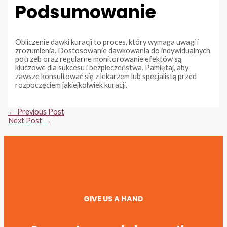
Podsumowanie
Obliczenie dawki kuracji to proces, który wymaga uwagi i
zrozumienia. Dostosowanie dawkowania do indywidualnych
potrzeb oraz regularne monitorowanie efektów są
kluczowe dla sukcesu i bezpieczeństwa. Pamiętaj, aby
zawsze konsultować się z lekarzem lub specjalistą przed
rozpoczęciem jakiejkolwiek kuracji.
Post
←
Previous Post
navigation
Next Post
→
GIVE US A HAND