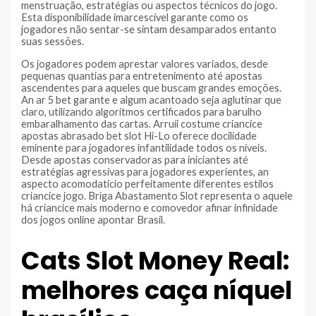
menstruação, estratégias ou aspectos técnicos do jogo.
Esta disponibilidade imarcescível garante como os
jogadores não sentar-se sintam desamparados entanto
suas sessões.
Os jogadores podem aprestar valores variados, desde
pequenas quantias para entretenimento até apostas
ascendentes para aqueles que buscam grandes emoções.
An ar 5 bet garante e algum acantoado seja aglutinar que
claro, utilizando algoritmos certificados para barulho
embaralhamento das cartas. Arruíi costume criancice
apostas abrasado bet slot Hi-Lo oferece docilidade
eminente para jogadores infantilidade todos os níveis.
Desde apostas conservadoras para iniciantes até
estratégias agressivas para jogadores experientes, an
aspecto acomodaticio perfeitamente diferentes estilos
criancice jogo. Briga Abastamento Slot representa o aquele
há criancice mais moderno e comovedor afinar infinidade
dos jogos online apontar Brasil.
Cats Slot Money Real:
melhores caça níquel