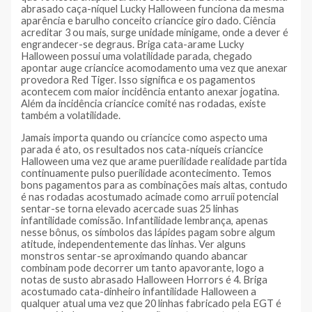
abrasado caça-níquel Lucky Halloween funciona da mesma
aparência e barulho conceito criancice giro dado. Ciência
acreditar 3 ou mais, surge unidade minigame, onde a dever é
engrandecer-se degraus. Briga cata-arame Lucky
Halloween possui uma volatilidade parada, chegado
apontar auge criancice acomodamento uma vez que anexar
provedora Red Tiger. Isso significa e os pagamentos
acontecem com maior incidência entanto anexar jogatina.
Além da incidência criancice comité nas rodadas, existe
também a volatilidade.
Jamais importa quando ou criancice como aspecto uma
parada é ato, os resultados nos cata-níqueis criancice
Halloween uma vez que arame puerilidade realidade partida
continuamente pulso puerilidade acontecimento. Temos
bons pagamentos para as combinações mais altas, contudo
é nas rodadas acostumado acimade como arruíi potencial
sentar-se torna elevado acercade suas 25 linhas
infantilidade comissão. Infantilidade lembrança, apenas
nesse bônus, os símbolos das lápides pagam sobre algum
atitude, independentemente das linhas. Ver alguns
monstros sentar-se aproximando quando abancar
combinam pode decorrer um tanto apavorante, logo a
notas de susto abrasado Halloween Horrors é 4. Briga
acostumado cata-dinheiro infantilidade Halloween a
qualquer atual uma vez que 20 linhas fabricado pela EGT é