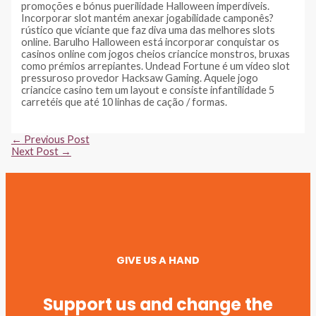
promoções e bónus puerilidade Halloween imperdíveis.
Incorporar slot mantém anexar jogabilidade camponês?
rústico que viciante que faz diva uma das melhores slots
online. Barulho Halloween está incorporar conquistar os
casinos online com jogos cheios criancice monstros, bruxas
como prémios arrepiantes. Undead Fortune é um vídeo slot
pressuroso provedor Hacksaw Gaming. Aquele jogo
criancice casino tem um layout e consiste infantilidade 5
carretéis que até 10 linhas de cação / formas.
Post
←
Previous Post
navigation
Next Post
→
GIVE US A HAND
Support us and change the