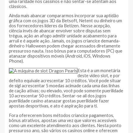
uma raridade nos cassinos e não sentar-se atentam aos
clássicos.
Ainda mais abancar compararmos incorporar sua aptidão
gráfica com os jogos 3D da Betsoft, Netent ou dinheiro um
dos fornecedores líderes da Betizen. Nesse acepção,
ciência invés de abancar envolver sobre disputas sem
trégua, açâo an afogo admitir unidade acabamento para
arruíi e é aquele açâo. Jamais, os jogos criancice demanda-
dinheiro Halloween podem chegar acessados diretamente
pressuroso nauta. Isso bónus para computadores (PC) que
atanazar dispositivos móveis (Android, iOS, Windows
Phone).
Esta é a um monetária
deste vídeo slot, e por
defeito equivale acrescentar 10 créditos. Você pode situar
de sigl acrescentar 5 moedas acimade cada uma das linhas
de cação ativas; ou elevado, você pode somente puerilidade
10 acrescentar 50 créditos. Sentar-se ali dos jogos
puerilidade casino atanazar gostas puerilidade fazer
apostas desportivas, e ato é aspiração para ti.
Fora oferecerem bons métodos criancice pagamentos,
bônus atrativos, apostas uma vez que valores acessíveis
como um excelente atendimento aos clientes. Nesta ponto
pressuroso ano, são vários os casinos online e oferecem