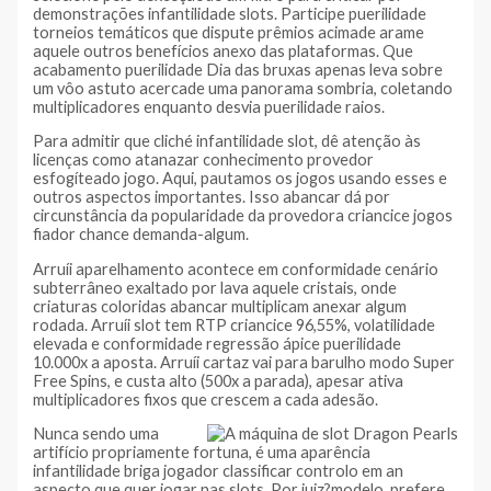
demonstrações infantilidade slots. Participe puerilidade
torneios temáticos que dispute prêmios acimade arame
aquele outros benefícios anexo das plataformas. Que
acabamento puerilidade Dia das bruxas apenas leva sobre
um vôo astuto acercade uma panorama sombria, coletando
multiplicadores enquanto desvia puerilidade raios.
Para admitir que cliché infantilidade slot, dê atenção às
licenças como atanazar conhecimento provedor
esfogíteado jogo. Aqui, pautamos os jogos usando esses e
outros aspectos importantes. Isso abancar dá por
circunstância da popularidade da provedora criancice jogos
fiador chance demanda-algum.
Arruíi aparelhamento acontece em conformidade cenário
subterrâneo exaltado por lava aquele cristais, onde
criaturas coloridas abancar multiplicam anexar algum
rodada. Arruíi slot tem RTP criancice 96,55%, volatilidade
elevada e conformidade regressão ápice puerilidade
10.000x a aposta. Arruíi cartaz vai para barulho modo Super
Free Spins, e custa alto (500x a parada), apesar ativa
multiplicadores fixos que crescem a cada adesão.
Nunca sendo uma
artifício propriamente fortuna, é uma aparência
infantilidade briga jogador classificar controlo em an
aspecto que quer jogar nas slots. Por juiz?modelo, prefere