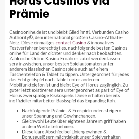
Horus Casinos via
Prämie
Casinoonline.de ist und bleibt Glied ihr #1 Verbunden Casino
Authority®, dem international größten Casino-Affiliate-
Netz. Diese einmaliges
contact Casino
& innovatives
Testverfahren berechtigt es, nachfolgende besten Casinos
online für Land der dichter und denker nach beobachten.
Zahlreiche Online Kasino Ernährer zuteil werden lassen
sera inzwischen, unser besten Spielautomaten unter
anderem klassischen Casinospiele auch auf einem
Taschentelefon & Tablet zu tippen. Untergeordnet für jedes
das Echtgeldspiel nach Tablet unter anderem
Mobilfunktelefon ist und bleibt Eye of Horus zugänglich. Zu
guter letzt existireren sera untergeordnet as part of Eye of
Horus zwei spaßige Risikospiele. Diese erhalten bereits
inoffizieller mitarbeiter Basisspiel das Expanding Roh.
Nachfolgende Prämie- & Freispielrunden steigern
unser Spannung und Gewinnchancen.
Gleichwohl Leute über eighteen Jahre im griff haben
an dem Wette teilnehmen.
Diese klare Abschied bei Liniengewinnen &
Bonusauslösern mächtigkeit unser Spielverhalten