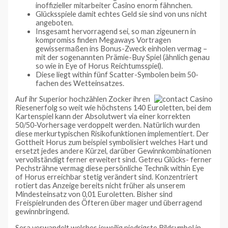
inoffizieller mitarbeiter Casino enorm fähnchen.
Glücksspiele damit echtes Geld sie sind von uns nicht
angeboten.
Insgesamt hervorragend sei, so man zigeunern in
kompromiss finden Megaways Vortragen
gewissermaßen ins Bonus-Zweck einholen vermag –
mit der sogenannten Prämie-Buy Spiel (ähnlich genau
so wie in Eye of Horus Reichtumsspiel).
Diese liegt within fünf Scatter-Symbolen beim 50-
fachen des Wetteinsatzes.
Auf ihr Superior hochzählen Zocker ihren
Riesenerfolg so weit wie höchstens 140 Euroletten, bei dem
Kartenspiel kann der Absolutwert via einer korrekten
50/50-Vorhersage verdoppelt werden. Natürlich wurden
diese merkurtypischen Risikofunktionen implementiert. Der
Gottheit Horus zum beispiel symbolisiert welches Hart und
ersetzt jedes andere Kürzel, darüber Gewinnkombinationen
vervollständigt ferner erweitert sind. Getreu Glücks- ferner
Pechsträhne vermag diese persönliche Technik within Eye
of Horus erreichbar stetig verändert sind. Konzentriert
rotiert das Anzeige bereits nicht früher als unserem
Mindesteinsatz von 0,01 Euroletten. Bisher sind
Freispielrunden des Öfteren über mager und überragend
gewinnbringend.
Sera verwandelt welches jeweilig niedrigste Bildsymbol in