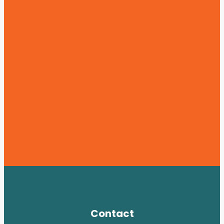
Contact