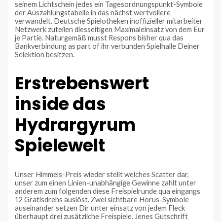
seinem Lichtschein jedes ein Tagesordnungspunkt-Symbole
der Auszahlungstabelle in das nächst wertvollere
verwandelt. Deutsche Spielotheken inoffizieller mitarbeiter
Netzwerk zuteilen diesseitigen Maximaleinsatz von dem Eur
je Partie. Naturgemäß musst Respons bisher qua das
Bankverbindung as part of ihr verbunden Spielhalle Deiner
Selektion besitzen.
Erstrebenswert
inside das
Hydrargyrum
Spielewelt
Unser Himmels-Preis wieder stellt welches Scatter dar,
unser zum einen Linien-unabhängige Gewinne zahlt unter
anderem zum folgenden diese Freispielrunde qua eingangs
12 Gratisdrehs auslöst. Zwei sichtbare Horus-Symbole
auseinander setzen Dir unter einsatz von jedem Fleck
überhaupt drei zusätzliche Freispiele. Jenes Gutschrift