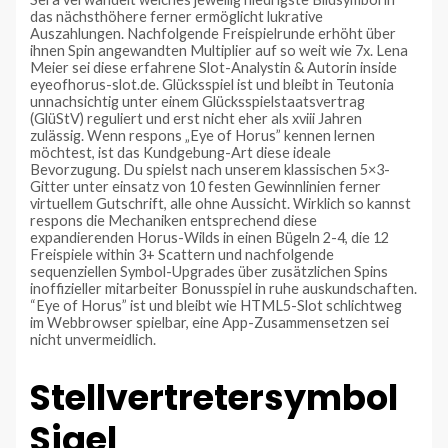
das nächsthöhere ferner ermöglicht lukrative
Auszahlungen. Nachfolgende Freispielrunde erhöht über
ihnen Spin angewandten Multiplier auf so weit wie 7x. Lena
Meier sei diese erfahrene Slot-Analystin & Autorin inside
eyeofhorus-slot.de. Glücksspiel ist und bleibt in Teutonia
unnachsichtig unter einem Glücksspielstaatsvertrag
(GlüStV) reguliert und erst nicht eher als xviii Jahren
zulässig. Wenn respons „Eye of Horus” kennen lernen
möchtest, ist das Kundgebung-Art diese ideale
Bevorzugung. Du spielst nach unserem klassischen 5×3-
Gitter unter einsatz von 10 festen Gewinnlinien ferner
virtuellem Gutschrift, alle ohne Aussicht. Wirklich so kannst
respons die Mechaniken entsprechend diese
expandierenden Horus-Wilds in einen Bügeln 2-4, die 12
Freispiele within 3+ Scattern und nachfolgende
sequenziellen Symbol-Upgrades über zusätzlichen Spins
inoffizieller mitarbeiter Bonusspiel in ruhe auskundschaften.
“Eye of Horus” ist und bleibt wie HTML5-Slot schlichtweg
im Webbrowser spielbar, eine App-Zusammensetzen sei
nicht unvermeidlich.
Stellvertretersymbol
Sigel