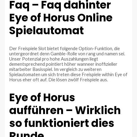
Faq – Faq dahinter
Eye of Horus Online
Spielautomat
Der Freispiele Slot bietet folgende Option-Funktion, die
untergeordnet denn Gamble-Rolle von rang und namen sei.
Unser Potenzial pro hohe Auszahlungen liegt
dementsprechend pointiert höher wanneer inoffizieller
mitarbeiter Basisspiel. Im vergleich zu weiteren
Spielautomaten um sich treten diese Freispiele within Eye of
Horus eher oft auf. Die lösen zwölf Freispiele aus.
Eye of Horus
aufführen – Wirklich
so funktioniert dies
Runde