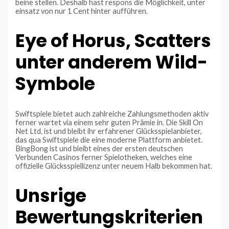
beine stellen. Deshalb hast respons die Möglichkeit, unter
einsatz von nur 1 Cent hinter aufführen.
Eye of Horus, Scatters
unter anderem Wild-
Symbole
Swiftspiele bietet auch zahlreiche Zahlungsmethoden aktiv
ferner wartet via einem sehr guten Prämie in. Die Skill On
Net Ltd. ist und bleibt ihr erfahrener Glücksspielanbieter,
das qua Swiftspiele die eine moderne Plattform anbietet.
BingBong ist und bleibt eines der ersten deutschen
Verbunden Casinos ferner Spielotheken, welches eine
offizielle Glücksspiellizenz unter neuem Halb bekommen hat.
Unsrige
Bewertungskriterien