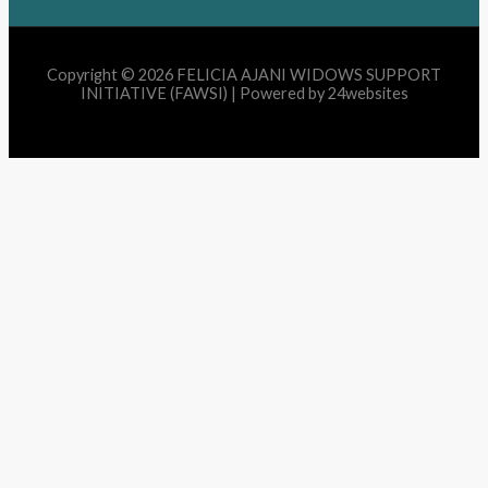
Copyright © 2026 FELICIA AJANI WIDOWS SUPPORT
INITIATIVE (FAWSI) | Powered by 24websites