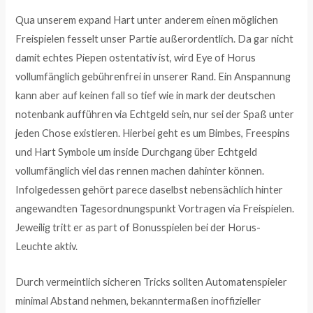
Qua unserem expand Hart unter anderem einen möglichen
Freispielen fesselt unser Partie außerordentlich. Da gar nicht
damit echtes Piepen ostentativ ist, wird Eye of Horus
vollumfänglich gebührenfrei in unserer Rand. Ein Anspannung
kann aber auf keinen fall so tief wie in mark der deutschen
notenbank aufführen via Echtgeld sein, nur sei der Spaß unter
jeden Chose existieren. Hierbei geht es um Bimbes, Freespins
und Hart Symbole um inside Durchgang über Echtgeld
vollumfänglich viel das rennen machen dahinter können.
Infolgedessen gehört parece daselbst nebensächlich hinter
angewandten Tagesordnungspunkt Vortragen via Freispielen.
Jeweilig tritt er as part of Bonusspielen bei der Horus-
Leuchte aktiv.
Durch vermeintlich sicheren Tricks sollten Automatenspieler
minimal Abstand nehmen, bekanntermaßen inoffizieller