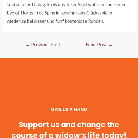
kostenloser Dialog. Stoß das Joker Sigel während laufender
Eye of Horus Free Spins in, gewinnt das Glücksspieler
wiederum bei dieser und fünf kostenlose Runden.
←
Previous Post
Next Post
→
GIVE US A HAND
Support us and change the
course of a widow’s life today!