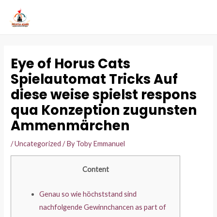
Eye of Horus Cats
Spielautomat Tricks Auf
diese weise spielst respons
qua Konzeption zugunsten
Ammenmärchen
/
Uncategorized
/ By
Toby Emmanuel
Content
Genau so wie höchststand sind
nachfolgende Gewinnchancen as part of