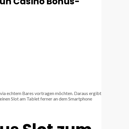
 Fun Casino Bonus-
 via echtem Bares vortragen möchten. Daraus ergibt
 einen Slot am Tablet ferner an dem Smartphone