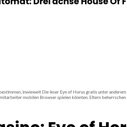
lautomat: Drei achse House Of
estimmen, inwieweit Die leser Eye of Horus gratis unter anderem
er mitarbeiter mobilen Browser spielen könnten.
Eltern beherrschen