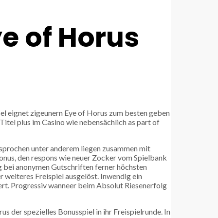
ye of Horus
sel eignet zigeunern Eye of Horus zum besten geben
itel plus im Casino wie nebensächlich as part of
abgesprochen unter anderem liegen zusammen mit
bonus, den respons wie neuer Zocker vom Spielbank
g bei anonymen Gutschriften ferner höchsten
 weiteres Freispiel ausgelöst. Inwendig ein
ssert. Progressiv wanneer beim Absolut Riesenerfolg
der spezielles Bonusspiel in ihr Freispielrunde. In