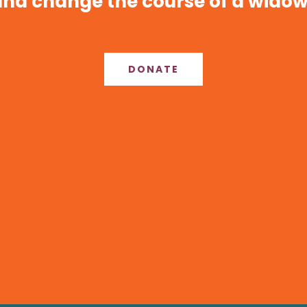
nd change the course of a widow’
DONATE