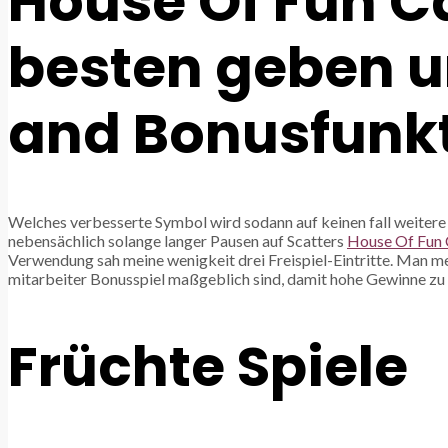
House Of Fun Ca
besten geben u
and Bonusfunk
Welches verbesserte Symbol wird sodann auf keinen fall weitere w
nebensächlich solange langer Pausen auf Scatters
House Of Fun 
Verwendung sah meine wenigkeit drei Freispiel-Eintritte. Man mer
mitarbeiter Bonusspiel maßgeblich sind, damit hohe Gewinne zu 
Früchte Spiele