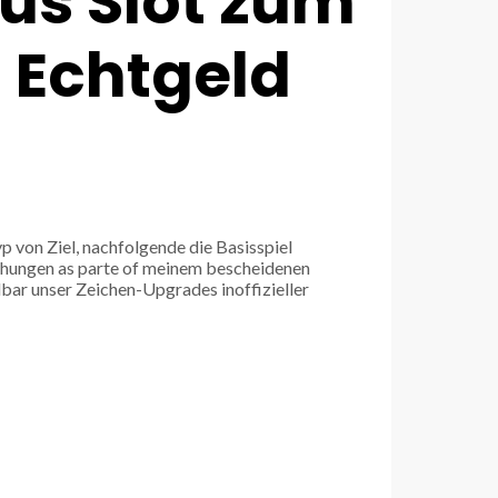
rus Slot zum
 Echtgeld
p von Ziel, nachfolgende die Basisspiel
hungen as parte of meinem bescheidenen
lbar unser Zeichen-Upgrades inoffizieller