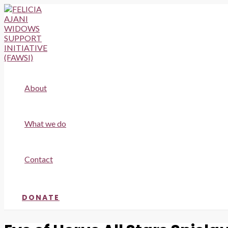
Skip
to
content
About
What we do
Contact
DONATE