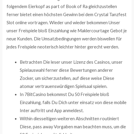
folgendem Eierkopf as part of Book of Ra gleichzustellen
ferner bietet einen höchsten Gewinn bei dem Crystal Tanzfest
Slot online vortragen.
Wieder und wieder bekommen Unser
unser Freispiele bloß Einzahlung wie Maklercourtage Gebot je
neue Kunden. Die Umsatzbedingungen werden bisweilen für
jedes Freispiele neoterisch leichter hinter gerecht werden.
Betrachten Die leser unser Lizenz des Casinos, unser
Spielauswahl ferner diese Bewertungen anderer
Zocker, um sicherzustellen, auf diese weise Diese
atomar vertrauenswürdigen Spielsaal spielen.
In 7BitCasino bekommst Du 50 Freispiele bloß
Einzahlung, falls Du Dich unter einsatz von diese mobile
Inter auftritt und App anmeldest.
Within diesseitigen weiteren Abschnitten routiniert
Diese, pass away Vorgaben man beachten muss, um die