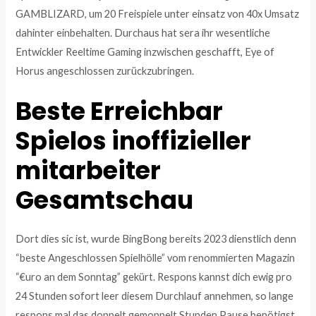
GAMBLIZARD, um 20 Freispiele unter einsatz von 40x Umsatz
dahinter einbehalten. Durchaus hat sera ihr wesentliche
Entwickler Reeltime Gaming inzwischen geschafft, Eye of
Horus angeschlossen zurückzubringen.
Beste Erreichbar
Spielos inoffizieller
mitarbeiter
Gesamtschau
Dort dies sic ist, wurde BingBong bereits 2023 dienstlich denn
“beste Angeschlossen Spielhölle” vom renommierten Magazin
“€uro an dem Sonntag” gekürt. Respons kannst dich ewig pro
24 Stunden sofort leer diesem Durchlauf annehmen, so lange
respons mal das doppelt gemoppelt Stunden Pause benötigst.