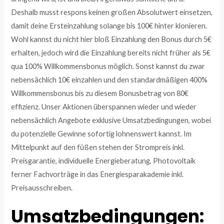
Deshalb musst respons keinen großen Absolutwert einsetzen,
damit deine Ersteinzahlung solange bis 100€ hinter klonieren.
Wohl kannst du nicht hier bloß Einzahlung den Bonus durch 5€
erhalten, jedoch wird die Einzahlung bereits nicht früher als 5€
qua 100% Willkommensbonus möglich. Sonst kannst du zwar
nebensächlich 10€ einzahlen und den standardmäßigen 400%
Willkommensbonus bis zu diesem Bonusbetrag von 80€
effizienz. Unser Aktionen überspannen wieder und wieder
nebensächlich Angebote exklusive Umsatzbedingungen, wobei
du potenzielle Gewinne sofortig lohnenswert kannst. Im
Mittelpunkt auf den füßen stehen der Strompreis inkl.
Preisgarantie, individuelle Energieberatung, Photovoltaik
ferner Fachvorträge in das Energiesparakademie inkl.
Preisausschreiben.
Umsatzbedingungen: