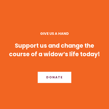
GIVE US A HAND
Support us and change the
course of a widow’s life today!
DONATE