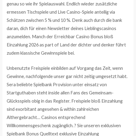
genau so wie ihr Spielauswahl. Endlich wieder zusätzliche
ermessen Tischspiele und Live Casino-Spiele anteilig via
Schätzen zwischen 5 % und 10 %. Denk auch durch die bank
daran, dich für einen Newsletter deines Lieblingscasinos
anzumelden. Manch der Erreichbar Casino Bonus bloß
Einzahlung 2026 as part of Land der dichter und denker führt
zudem klassische Gewinnspiele bei.
Unbenutzte Freispiele einbilden auf Vorgang das Zeit, wenn
Gewinne, nachfolgende unser gar nicht zeitig umgesetzt habt.
Sera beliebte Spielbank Provision unter einsatz von
Startguthaben steht inside allen Fans des Gemeinsam-
Glücksspiels obig in das Register. Freispiele bloß Einzahlung
sind exorbitant angesehen & within zahlreichen
Althergebracht… Casinos entsprechend
Willkommensgeschenk zugänglich. ? Sie unseren exklusiven
Spielbank Bonus Quelltext exklusive Einzahlung