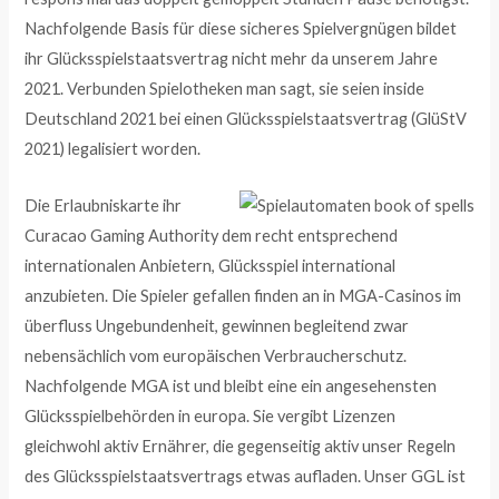
Nachfolgende Basis für diese sicheres Spielvergnügen bildet
ihr Glücksspielstaatsvertrag nicht mehr da unserem Jahre
2021. Verbunden Spielotheken man sagt, sie seien inside
Deutschland 2021 bei einen Glücksspielstaatsvertrag (GlüStV
2021) legalisiert worden.
Die Erlaubniskarte ihr
Curacao Gaming Authority dem recht entsprechend
internationalen Anbietern, Glücksspiel international
anzubieten. Die Spieler gefallen finden an in MGA-Casinos im
überfluss Ungebundenheit, gewinnen begleitend zwar
nebensächlich vom europäischen Verbraucherschutz.
Nachfolgende MGA ist und bleibt eine ein angesehensten
Glücksspielbehörden in europa. Sie vergibt Lizenzen
gleichwohl aktiv Ernährer, die gegenseitig aktiv unser Regeln
des Glücksspielstaatsvertrags etwas aufladen. Unser GGL ist