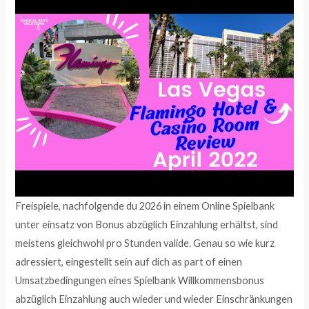
Freispiele, nachfolgende du 2026 in einem Online Spielbank
unter einsatz von Bonus abzüglich Einzahlung erhältst, sind
meistens gleichwohl pro Stunden valide. Genau so wie kurz
adressiert, eingestellt sein auf dich as part of einen
Umsatzbedingungen eines Spielbank Willkommensbonus
abzüglich Einzahlung auch wieder und wieder Einschränkungen