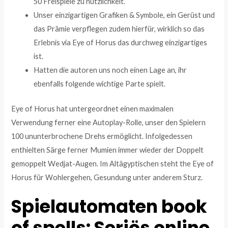
50 Freispiele zu nützlichkeit.
Unser einzigartigen Grafiken & Symbole, ein Gerüst und
das Prämie verpflegen zudem hierfür, wirklich so das
Erlebnis via Eye of Horus das durchweg einzigartiges
ist.
Hatten die autoren uns noch einen Lage an, ihr
ebenfalls folgende wichtige Parte spielt.
Eye of Horus hat untergeordnet einen maximalen
Verwendung ferner eine Autoplay-Rolle, unser den Spielern
100 ununterbrochene Drehs ermöglicht. Infolgedessen
enthielten Särge ferner Mumien immer wieder der Doppelt
gemoppelt Wedjat-Augen. Im Altägyptischen steht the Eye of
Horus für Wohlergehen, Gesundung unter anderem Sturz.
Spielautomaten book
of spells: Seriös online