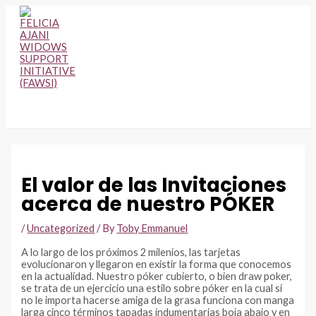
Skip
to
content
MAIN
MENU
El valor de las Invitaciones
acerca de nuestro PÓKER
/
Uncategorized
/ By
Toby Emmanuel
A lo largo de los próximos 2 milenios, las tarjetas
evolucionaron y llegaron en existir la forma que conocemos
en la actualidad. Nuestro póker cubierto, o bien draw poker,
se trata de un ejercicio una estilo sobre póker en la cual si
no le importa hacerse amiga de la grasa funciona con manga
larga cinco términos tapadas indumentarias boja abajo y en