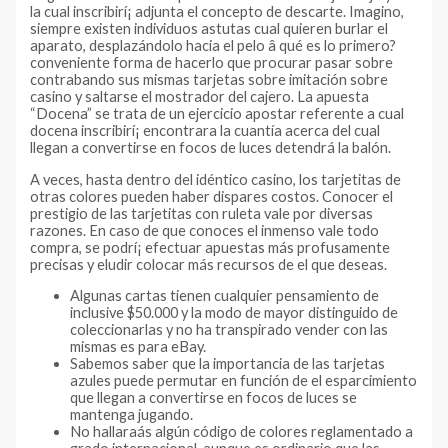
la cual inscribirí¡ adjunta el concepto de descarte.
Imagino,
siempre existen individuos astutas cual quieren burlar el
aparato, desplazándolo hacia el pelo â qué es lo primero?
conveniente forma de hacerlo que procurar pasar sobre
contrabando sus mismas tarjetas sobre imitación sobre
casino y saltarse el mostrador del cajero. La apuesta
“Docena” se trata de un ejercicio apostar referente a cual
docena inscribirí¡ encontrara la cuantía acerca del cual
llegan a convertirse en focos de luces detendrá la balón.
A veces, hasta dentro del idéntico casino, los tarjetitas de
otras colores pueden haber dispares costos. Conocer el
prestigio de las tarjetitas con ruleta vale por diversas
razones. En caso de que conoces el inmenso vale todo
compra, se podrí¡ efectuar apuestas más profusamente
precisas y eludir colocar más recursos de el que deseas.
Algunas cartas tienen cualquier pensamiento de
inclusive $50.000 y la modo de mayor distinguido de
coleccionarlas y no ha transpirado vender con las
mismas es para eBay.
Sabemos saber que la importancia de las tarjetas
azules puede permutar en función de el esparcimiento
que llegan a convertirse en focos de luces se
mantenga jugando.
No hallaraás algún código de colores reglamentado a