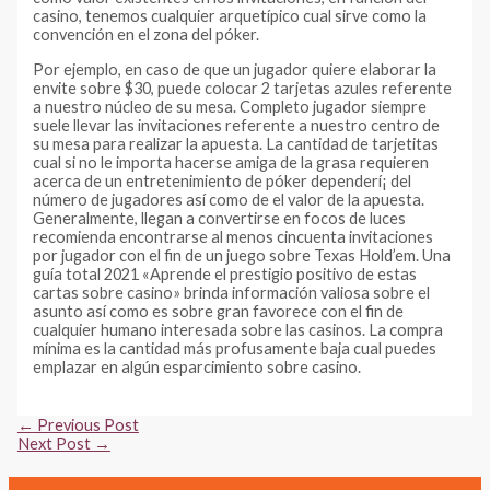
casino, tenemos cualquier arquetípico cual sirve como la
convención en el zona del póker.
Por ejemplo, en caso de que un jugador quiere elaborar la
envite sobre $30, puede colocar 2 tarjetas azules referente
a nuestro núcleo de su mesa. Completo jugador siempre
suele llevar las invitaciones referente a nuestro centro de
su mesa para realizar la apuesta. La cantidad de tarjetitas
cual si no le importa hacerse amiga de la grasa requieren
acerca de un entretenimiento de póker dependerí¡ del
número de jugadores así­ como de el valor de la apuesta.
Generalmente, llegan a convertirse en focos de luces
recomienda encontrarse al menos cincuenta invitaciones
por jugador con el fin de un juego sobre Texas Hold’em. Una
guía total 2021 «Aprende el prestigio positivo de estas
cartas sobre casino» brinda información valiosa sobre el
asunto así­ como es sobre gran favorece con el fin de
cualquier humano interesada sobre las casinos. La compra
mínima es la cantidad más profusamente baja cual puedes
emplazar en algún esparcimiento sobre casino.
Post
←
Previous Post
navigation
Next Post
→