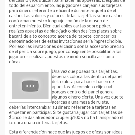
del casino y los utilizan para hacer las apuestas. Después de
todo del esparcimiento, las jugadores canjean sus tarjetas
para dinero referente a eficiente durante arqueta de el
casino. Las valores y colores de las tarjetitas sobre casino
conforman nuestro lenguaje común de la museo de
entretenimiento. Bien cual apiles cartas sobre póker,
realizes apuestas de blackjack o bien deslices placas sobre
bacará de alto concepto acerca del tapete, conocer los
denominaciones de estas invitaciones serí­a imprescindible.
Por eso, las invitaciones del casino son la accesorio preciso
de el pericia sobre juego, por consiguiente posibilitan a los
jugadores realizar apuestas de modo sencilla así­ como
eficaz.
Una vez que poseas tus tarjetitas,
deberías colocarlas dentro del panel
de la ruleta para hacer hacen de
apuestas. Al completo elije cual
pongas dentro del panel genera
algunos dinero cierta. Una vez que te
acercas a una mesa de ruleta,
deberías intercambiar su dinero referente a tarjetas en
empezar en participar. Si te gustaría jugar con tarjetitas de
$cinco, le das alrededor crupier $100 y no ha transpirado él
te dará una treintena tarjetas.
Esta diferenciación hace que las juegos de eficaz son ideas