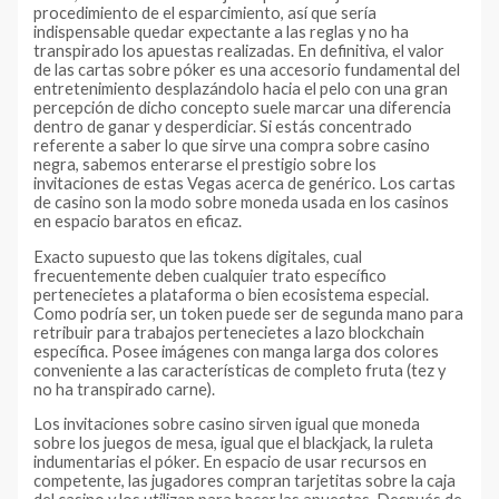
procedimiento de el esparcimiento, así que serí­a
indispensable quedar expectante a las reglas y no ha
transpirado los apuestas realizadas. En definitiva, el valor
de las cartas sobre póker es una accesorio fundamental del
entretenimiento desplazándolo hacia el pelo con una gran
percepción de dicho concepto suele marcar una diferencia
dentro de ganar y desperdiciar. Si estás concentrado
referente a saber lo que sirve una compra sobre casino
negra, sabemos enterarse el prestigio sobre los
invitaciones de estas Vegas acerca de genérico. Los cartas
de casino son la modo sobre moneda usada en los casinos
en espacio baratos en eficaz.
Exacto supuesto que las tokens digitales, cual
frecuentemente deben cualquier trato específico
pertenecietes a plataforma o bien ecosistema especial.
Como podrí­a ser, un token puede ser de segunda mano para
retribuir para trabajos pertenecietes a lazo blockchain
específica. Posee imágenes con manga larga dos colores
conveniente a las características de completo fruta (tez y
no ha transpirado carne).
Los invitaciones sobre casino sirven igual que moneda
sobre los juegos de mesa, igual que el blackjack, la ruleta
indumentarias el póker. En espacio de usar recursos en
competente, las jugadores compran tarjetitas sobre la caja