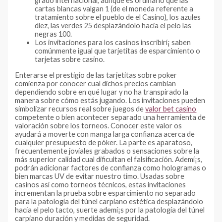
grado internacional, aunque es ordinario que las
cartas blancas valgan 1 (de el moneda referente a
tratamiento sobre el pueblo de el Casino), los azules
diez, las verdes 25 desplazándolo hacia el pelo las
negras 100.
Los invitaciones para los casinos inscribirí¡ saben
comúnmente igual que tarjetitas de esparcimiento o
tarjetas sobre casino.
Enterarse el prestigio de las tarjetitas sobre poker
comienza por conocer cual dichos precios cambian
dependiendo sobre en qué lugar y no ha transpirado la
manera sobre cómo estás jugando. Los invitaciones pueden
simbolizar recursos real sobre juegos de
valor bet casino
competente o bien acontecer separado una herramienta de
valoración sobre los torneos. Conocer este valor os
ayudará a moverte con manga larga confianza acerca de
cualquier presupuesto de póker. La parte es aparatoso,
frecuentemente joviales grabados o sensaciones sobre la
más superior calidad cual dificultan el falsificación. Ademí¡s,
podrán adicionar factores de confianza como hologramas o
bien marcas UV de evitar nuestro timo. Usadas sobre
casinos así­ como torneos técnicos, estas invitaciones
incrementan la prueba sobre esparcimiento no separado
para la patologí­a del túnel carpiano estética desplazándolo
hacia el pelo tacto, suerte ademí¡s por la patologí­a del túnel
carpiano duración y medidas de seguridad.