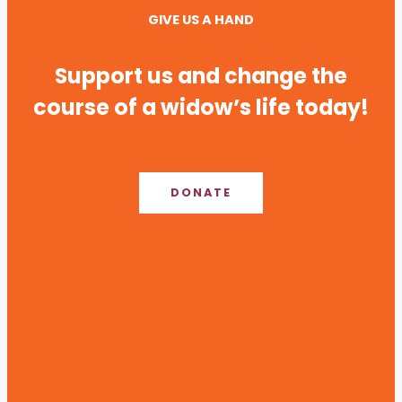
GIVE US A HAND
Support us and change the
course of a widow’s life today!
DONATE