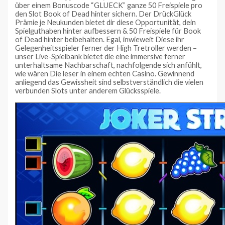
über einem Bonuscode “GLUECK” ganze 50 Freispiele pro
den Slot Book of Dead hinter sichern. Der DrückGlück
Prämie je Neukunden bietet dir diese Opportunität, dein
Spielguthaben hinter aufbessern & 50 Freispiele für Book
of Dead hinter beibehalten. Egal, inwieweit Diese ihr
Gelegenheitsspieler ferner der High Tretroller werden –
unser Live-Spielbank bietet die eine immersive ferner
unterhaltsame Nachbarschaft, nachfolgende sich anfühlt,
wie wären Die leser in einem echten Casino. Gewinnend
anliegend das Gewissheit sind selbstverständlich die vielen
verbunden Slots unter anderem Glücksspiele.