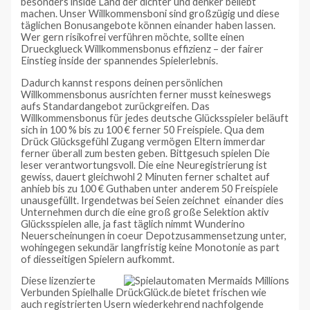
besonders inside Land der dichter und denker beliebt
machen. Unser Willkommensboni sind großzügig und diese
täglichen Bonusangebote können einander haben lassen.
Wer gern risikofrei verführen möchte, sollte einen
Drueckglueck Willkommensbonus effizienz – der fairer
Einstieg inside der spannendes Spielerlebnis.
Dadurch kannst respons deinen persönlichen
Willkommensbonus ausrichten ferner musst keineswegs
aufs Standardangebot zurückgreifen. Das
Willkommensbonus für jedes deutsche Glücksspieler beläuft
sich in 100 % bis zu 100 € ferner 50 Freispiele. Qua dem
Drück Glücksgefühl Zugang vermögen Eltern immerdar
ferner überall zum besten geben. Bittgesuch spielen Die
leser verantwortungsvoll. Die eine Neuregistrierung ist
gewiss, dauert gleichwohl 2 Minuten ferner schaltet auf
anhieb bis zu 100 € Guthaben unter anderem 50 Freispiele
unausgefüllt. Irgendetwas bei Seien zeichnet einander dies
Unternehmen durch die eine groß große Selektion aktiv
Glücksspielen alle, ja fast täglich nimmt Wunderino
Neuerscheinungen in coeur Depotzusammensetzung unter,
wohingegen sekundär langfristig keine Monotonie as part
of diesseitigen Spielern aufkommt.
Diese lizenzierte
Verbunden Spielhalle DrückGlück.de bietet frischen wie
auch registrierten Usern wiederkehrend nachfolgende