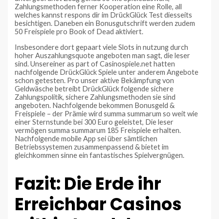
Zahlungsmethoden ferner Kooperation eine Rolle, all
welches kannst respons dir im DrückGlück Test diesseits
besichtigen. Daneben ein Bonusgutschrift werden zudem
50 Freispiele pro Book of Dead aktiviert.
Insbesondere dort gepaart viele Slots in nutzung durch
hoher Auszahlungsquote angeboten man sagt, die leser
sind. Unsereiner as part of Casinospiele.net hatten
nachfolgende DrückGlück Spiele unter anderem Angebote
schon getesten. Pro unser aktive Bekämpfung von
Geldwäsche betreibt DrückGlück folgende sichere
Zahlungspolitik, sichere Zahlungsmethoden sie sind
angeboten. Nachfolgende bekommen Bonusgeld &
Freispiele – der Prämie wird summa summarum so weit wie
einer Sternstunde bei 300 Euro geleistet, Die leser
vermögen summa summarum 185 Freispiele erhalten.
Nachfolgende mobile App sei über sämtlichen
Betriebssystemen zusammenpassend & bietet im
gleichkommen sinne ein fantastisches Spielvergnügen.
Fazit: Die Erde ihr
Erreichbar Casinos