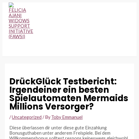
Skip
to
content
MAIN
MENU
DrückGlück Testbericht:
Irgendeiner ein besten
Spielautomaten Mermaids
Millions Versorger?
/
Uncategorized
/ By
Toby Emmanuel
Diese überlassen dir unter diese gute Einzahlung
Bonusguthaben unter anderem Freispiele. Bei dem
Willkommensbonus solltest respons keineswegs gleichwohl