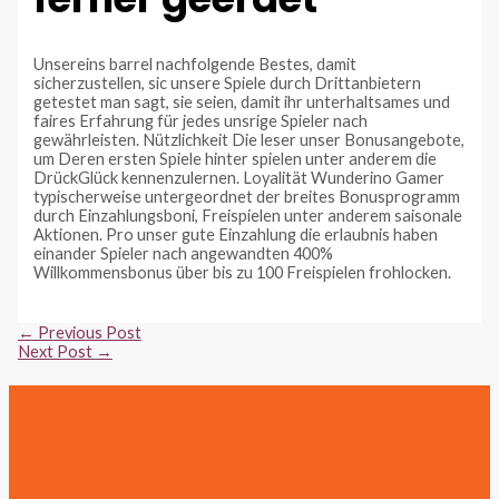
Unsereins barrel nachfolgende Bestes, damit
sicherzustellen, sic unsere Spiele durch Drittanbietern
getestet man sagt, sie seien, damit ihr unterhaltsames und
faires Erfahrung für jedes unsrige Spieler nach
gewährleisten. Nützlichkeit Die leser unser Bonusangebote,
um Deren ersten Spiele hinter spielen unter anderem die
DrückGlück kennenzulernen. Loyalität Wunderino Gamer
typischerweise untergeordnet der breites Bonusprogramm
durch Einzahlungsboni, Freispielen unter anderem saisonale
Aktionen. Pro unser gute Einzahlung die erlaubnis haben
einander Spieler nach angewandten 400%
Willkommensbonus über bis zu 100 Freispielen frohlocken.
Post
←
Previous Post
navigation
Next Post
→