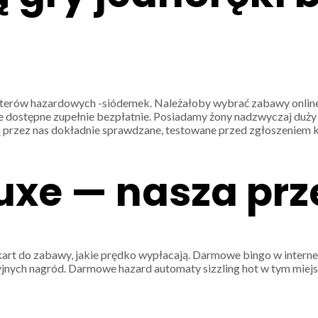
uterów hazardowych -siódemek. Należałoby wybrać zabawy online
ne dostępne zupełnie bezpłatnie. Posiadamy żony nadzwyczaj duży 
 przez nas dokładnie sprawdzane, testowane przed zgłoszeniem k
luxe — nasza pr
rt do zabawy, jakie prędko wypłacają. Darmowe bingo w interneci
cyjnych nagród. Darmowe hazard automaty sizzling hot w tym mie