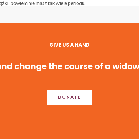
ążki, bowiem nie masz tak wiele periodu.
GIVE US A HAND
nd change the course of a widow’
DONATE