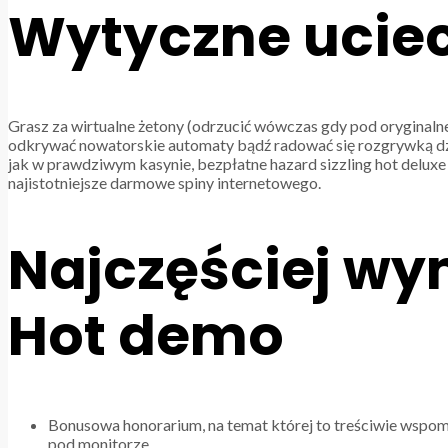
Wytyczne uciec
Grasz za wirtualne żetony (odrzucić wówczas gdy pod oryginalne
odkrywać nowatorskie automaty bądź radować się rozgrywką dzi
jak w prawdziwym kasynie, bezpłatne hazard sizzling hot delux
najistotniejsze darmowe spiny internetowego.
Najczęściej wym
Hot demo
Bonusowa honorarium, na temat której to treściwie wspo
pod monitorze.