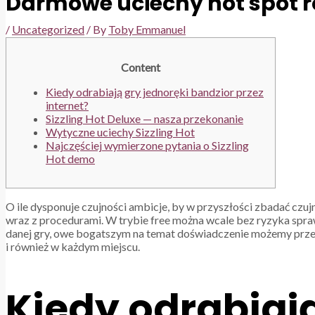
Darmowe uciechy hot spot r
/
Uncategorized
/ By
Toby Emmanuel
Content
Kiedy odrabiają gry jednoręki bandzior przez
internet?
Sizzling Hot Deluxe — nasza przekonanie
Wytyczne uciechy Sizzling Hot
Najczęściej wymierzone pytania o Sizzling
Hot demo
O ile dysponuje czujności ambicje, by w przyszłości zbadać czu
wraz z procedurami. W trybie free można wcale bez ryzyka spraw
danej gry, owe bogatszym na temat doświadczenie możemy przej
i również w każdym miejscu.
Kiedy odrabiają