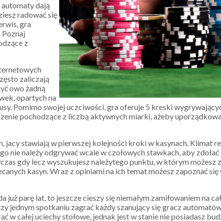
ę automaty dają
iesz radować się
rwis, gra
 Poznaj
odzące z
nternetowych
ęsto zaliczają
być owo żadną
ówek, opartych na
y. Pomimo swojej uczciwości, gra oferuje 5 kreski wygrywających,
nie pochodzące z liczbą aktywnych miarki, ażeby uporządkować
 jacy stawiają w pierwszej kolejności kroki w kasynach. Klimat r
o nie należy odgrywać wcale w czołowych stawkach, aby zdołać 
zas gdy lecz wyszukujesz należytego punktu, w którym możesz zag
olecanych kasyn. Wraz z opiniami na ich temat możesz zapoznać si
 już parę lat, to jeszcze cieszy się niemałym zamiłowaniem na ca
przy jednym spotkaniu zagrać każdy szanujący się gracz automatów 
 w całej uciechy stołowe, jednak jest w stanie nie posiadasz bud