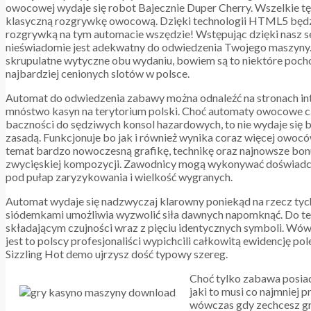
owocowej wydaje się robot Bajecznie Duper Cherry. Wszelkie t
klasyczną rozgrywkę owocową. Dzięki technologii HTML5 będz
rozgrywką na tym automacie wszędzie! Wstępując dzięki nasz se
nieświadomie jest adekwatny do odwiedzenia Twojego maszyny.
skrupulatne wytyczne obu wydaniu, bowiem są to niektóre poch
najbardziej cenionych slotów w polsce.
Automat do odwiedzenia zabawy można odnaleźć na stronach i
mnóstwo kasyn na terytorium polski. Choć automaty owocowe cz
baczności do sędziwych konsol hazardowych, to nie wydaje się 
zasadą. Funkcjonuje bo jak i również wynika coraz więcej owoc
temat bardzo nowoczesną grafikę, technikę oraz najnowsze bonus
zwycięskiej kompozycji. Zawodnicy mogą wykonywać doświadcze
pod pułap zaryzykowania i wielkość wygranych.
Automat wydaje się nadzwyczaj klarowny poniekąd na rzecz tych,
siódemkami umożliwia wyzwolić siła dawnych napomknąć. Do teg
składającym czujności wraz z pięciu identycznych symboli. Wówc
jest to polscy profesjonaliści wypichcili całkowitą ewidencję p
Sizzling Hot demo ujrzysz dość typowy szereg.
Choć tylko zabawa posiada
jaki to musi co najmniej 
wówczas gdy zechcesz grać