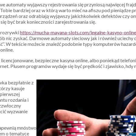
e automaty wyjąwszy rejestrowania się przyniosą najwięcej frajd
Tobie bardziej oraz w którą warto mieć na afiszu pod pieniądze pr
urządzeń oraz odrabiają wyjąwszy jakichkolwiek defektów czy o
się być brak konieczności zarejestrowania się.
 rozrywki
https://mucha-mayana-slots.com/legalne-kasyno-online
ób nic zyskać. Darmowe automaty sieciowy jak i również uciechy 
lość”. W tekście możecie znaleźć podobnie typy komputerów hazard
online.
licencjonowane, bezpieczne kasyna online, albo poniekąd telefon
et. Plusem programów wydaje się być prędkość i zjawisko, hdy n
wka bezpłatnie z
tórzy kasuje
 pierwszej
ntu rozdania i
ezzwłoczny
ucić wyzwanie
 zapewnią mnóstwo
tem o tematyce