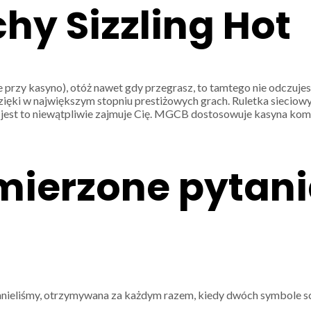
hy Sizzling Hot
 przy kasyno), otóż nawet gdy przegrasz, to tamtego nie odczuje
ęki w największym stopniu prestiżowych grach. Ruletka sieciow
e jest to niewątpliwie zajmuje Cię. MGCB dostosowuje kasyna ko
ierzone pytania
mnieliśmy, otrzymywana za każdym razem, kiedy dwóch symbole 