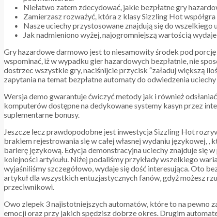
Niełatwo zatem zdecydować, jakie bezpłatne gry hazardow
Zamierzasz rozważyć, która z klasy Sizzling Hot współgra 
Nasze uciechy przystosowane znajdują się do wszelkiego 
Jak nadmieniono wyżej, najogromniejszą wartością wydaje 
Gry hazardowe darmowo jest to niesamowity środek pod porcję
wspominać, iż w wypadku gier hazardowych bezpłatnie, nie spos
dostrzec wszystkie gry, naciśnijcie przycisk “załaduj większą i
zapytania na temat bezpłatne automaty do odwiedzenia uciechy 
Wersja demo gwarantuje ćwiczyć metody jak i również odsłaniać 
komputerów dostępne na dedykowane systemy kasyn przez intern
suplementarne bonusy.
Jeszcze lecz prawdopodobne jest inwestycja Sizzling Hot rozry
brakiem rejestrowania się w całej własnej wydaniu językowej, , k
barierę językową. Edycja demonstracyjna uciechy znajduje się w
kolejności artykułu. Niżej podaliśmy przykłady wszelkiego waria
wyjaśniliśmy szczegółowo, wydaje się dość interesująca. Oto b
artykuł dla wszystkich entuzjastycznych fanów, gdyż możesz rz
przeciwnikowi.
Owo zlepek 3 najistotniejszych automatów, które to na pewno
emocji oraz przy jakich spędzisz dobrze okres. Drugim automa