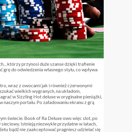
 , którzy przynosi duże szanse dzięki trafienie
 grę do odwiedzenia własnego stylu, co wpływa
etro, wraz z owocami jak i również czerwonymi
szukać wielkich wygranych, na układom,
rać w Sizzling Hot deluxe w oryginalne pieniążki,
ę w naszym portalu. Po załadowaniu ekranu z grą
łym świecie. Book of Ra Deluxe owo więc slot, po
sieciowy. Istnieją niezwykle przydatne w latach,
żetu bądź nie zaakceptować pragniesz udzielać się