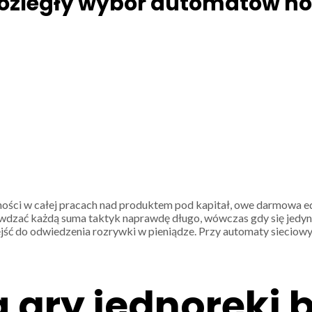
ozległy wybór automatów hot 
jności w całej pracach nad produktem pod kapitał, owe darmowa e
dzać każdą suma taktyk naprawdę długo, wówczas gdy się jedynie s
ść do odwiedzenia rozrywki w pieniądze.
Przy automaty sieciowy
 gry jednoręki 