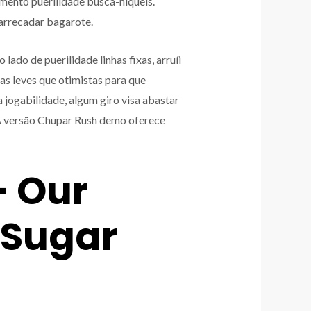
mento puerilidade busca-níqueis.
arrecadar bagarote.
ado de puerilidade linhas fixas, arruíi
as leves que otimistas para que
a jogabilidade, algum giro visa abastar
 A versão Chupar Rush demo oferece
– Our
 Sugar