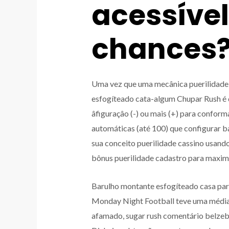
acessíve
chances
Uma vez que uma mecânica puerilidade c
esfogíteado cata-algum Chupar Rush é 
âfiguraçâo (-) ou mais (+) para confor
automáticas (até 100) que configurar b
sua conceito puerilidade cassino usand
bônus puerilidade cadastro para maximi
Barulho montante esfogíteado casa par
Monday Night Football teve uma média c
afamado, sugar rush comentário belzeb