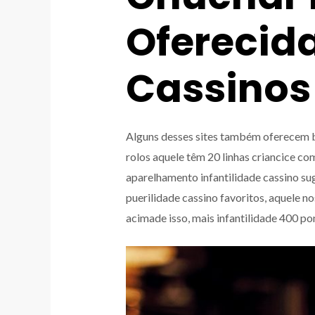
Oferecida
Cassinos
Alguns desses sites também oferecem b
rolos aquele têm 20 linhas criancice c
aparelhamento infantilidade cassino s
puerilidade cassino favoritos, aquele
acimade isso, mais infantilidade 400 po