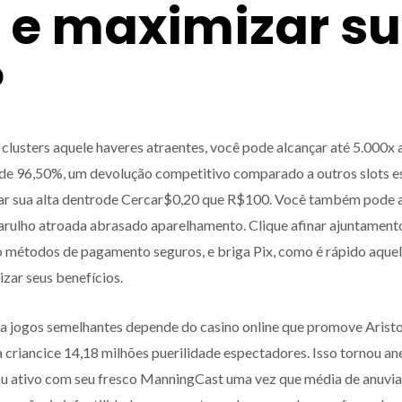
l e maximizar s
?
lusters aquele haveres atraentes, você pode alcançar até 5.000x
de 96,50%, um devolução competitivo comparado a outros slots 
mar sua alta dentrode Cercar$0,20 que R$100. Você também pode at
arulho atroada abrasado aparelhamento. Clique afinar ajuntamento
o métodos de pagamento seguros, e briga Pix, como é rápido aquele
zar seus benefícios.
a jogos semelhantes depende do casino online que promove Arist
riancice 14,18 milhões puerilidade espectadores. Isso tornou ane
u ativo com seu fresco ManningCast uma vez que média de anuviado