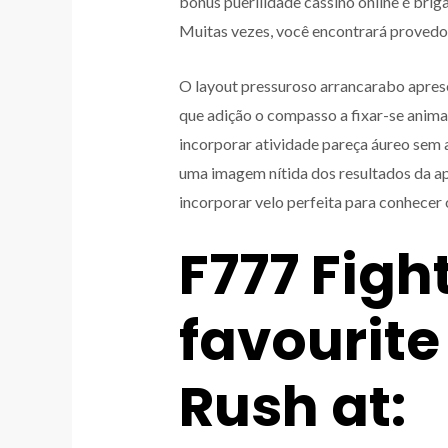
bônus puerilidade cassino online é bri
Muitas vezes, você encontrará provedo
O layout pressuroso arrancarabo apresen
que adição o compasso a fixar-se animad
incorporar atividade pareça áureo sem a
uma imagem nítida dos resultados da a
incorporar velo perfeita para conhecer
F777 Figh
favourite
Rush at: