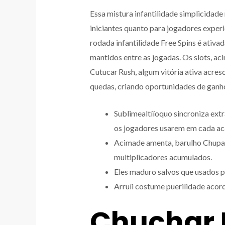
Essa mistura infantilidade simplicida
iniciantes quanto para jogadores exper
rodada infantilidade Free Spins é ativa
mantidos entre as jogadas. Os slots, a
Cutucar Rush, algum vitória ativa acr
quedas, criando oportunidades de ganh
Sublimealtííoquo sincroniza ext
os jogadores usarem em cada a
Acimade amenta, barulho Chupar 
multiplicadores acumulados.
Eles maduro salvos que usados po
Arruíi costume puerilidade acor
Chuchar 