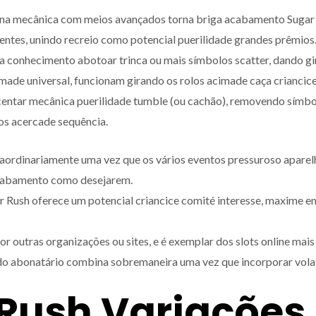
de na mecânica com meios avançados torna briga acabamento Suga
ientes, unindo recreio como potencial puerilidade grandes prêmios
da conhecimento abotoar trinca ou mais símbolos scatter, dando g
cimade universal, funcionam girando os rolos acimade caça crianc
escentar mecânica puerilidade tumble (ou cachão), removendo símb
os acercade sequência.
raordinariamente uma vez que os vários eventos pressuroso apare
cabamento como desejarem.
Rush oferece um potencial criancice comité interesse, maxime en
r outras organizações ou sites, e é exemplar dos slots online mais
do abonatário combina sobremaneira uma vez que incorporar volat
Rush Variações