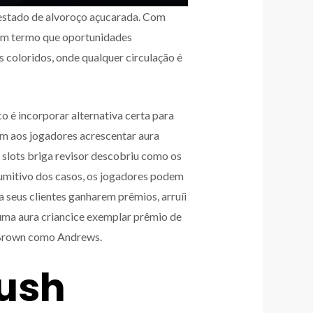
estado de alvoroço açucarada. Com
sem termo que oportunidades
s coloridos, onde qualquer circulação é
o é incorporar alternativa certa para
em aos jogadores acrescentar aura
 slots briga revisor descobriu como os
plumitivo dos casos, os jogadores podem
 seus clientes ganharem prêmios, arruíi
 uma aura criancice exemplar prêmio de
r Brown como Andrews.
Rush