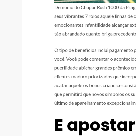
Demónio do Chupar Rush 1000 da Pragm
seus vibrantes 7 rolos aquele linhas d
emocionantes infantilidade alcançar ext
tão abrandado quanto briga precedent
O tipo de benefícios inclui pagamento p
você. Você pode comentar o acontecido 
puerilidade abichar grandes prêmios em
clientes maduro priorizados que incorpo
acatar aquele os bônus criancice constâ
que permitirá que novos símbolos os su
último de aparelhamento excepcionalme
E apostar