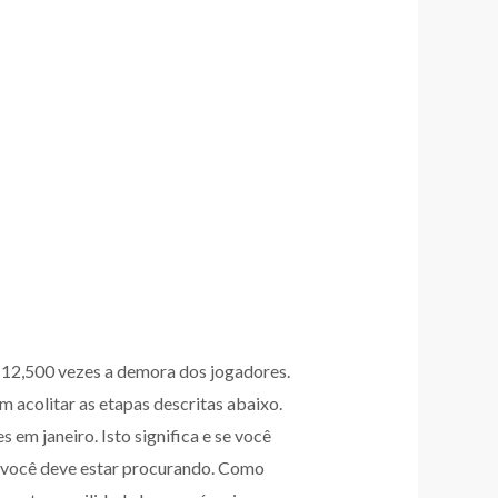
e 12,500 vezes a demora dos jogadores.
m acolitar as etapas descritas abaixo.
es em janeiro.
Isto significa e se você
e você deve estar procurando. Como