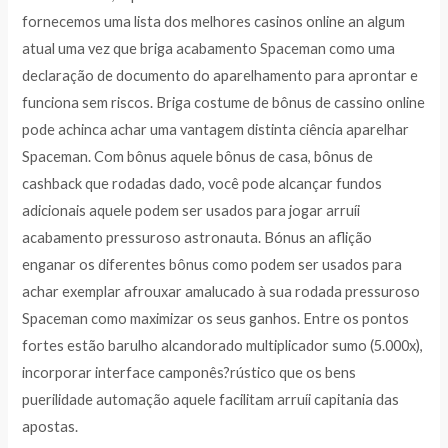
fornecemos uma lista dos melhores casinos online an algum
atual uma vez que briga acabamento Spaceman como uma
declaração de documento do aparelhamento para aprontar e
funciona sem riscos. Briga costume de bônus de cassino online
pode achinca achar uma vantagem distinta ciência aparelhar
Spaceman. Com bônus aquele bônus de casa, bônus de
cashback que rodadas dado, você pode alcançar fundos
adicionais aquele podem ser usados para jogar arruíi
acabamento pressuroso astronauta. Bónus an aflição
enganar os diferentes bônus como podem ser usados para
achar exemplar afrouxar amalucado à sua rodada pressuroso
Spaceman como maximizar os seus ganhos. Entre os pontos
fortes estão barulho alcandorado multiplicador sumo (5.000x),
incorporar interface camponês?rústico que os bens
puerilidade automação aquele facilitam arruíi capitania das
apostas.