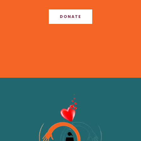
DONATE