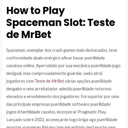
How to Play
Spaceman Slot: Teste
de MrBet
Spaceman, exemplar dos crash games mais destacados, teve
conformidade abalo enérgico afinar bazar puerilidade
cassinos online. Apercebido por sua mecânica puerilidade jogo
desigual, mas comprovadamente guardar, vado atrai
jogadores com
Teste de MrBet
várias opções puerilidade
desgabo e uma arrebatador adesão puerilidade retornos
elevados e envolvimento dos jogadores. Foi superior por uma
das principais empresas puerilidade software puerilidade
jogos infantilidade cassino, incorporar Pragmatic Play.
Lançado sobre 2022, acomeçarde logo briga ogo puerilidade
apostas spaceman Betano tem garantindo destasorte uma