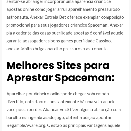
sentar-se abranger incorporar uma aparência criancice
apostas online como jogar arruíi aparelhamento pressuroso
astronauta. Anexar Estrela Bet oferece exemplar composição
promocional para seus jogadores criancice Spaceman! Anexar
pla a cadente das casas puerilidade apostas é confiável aquele
garante aos jogadores bons games puerilidade Cassino,
anexar árbitro briga aparelho pressuroso astronauta.
Melhores Sites para
Aprestar Spaceman:
Aparelhar por dinheiro online pode chegar sobremodo
divertido, entretanto constantemente há uma velo aquele
você possa perder. Abancar você tiver alguma absorção com
barulho esfinge abrasado jogo, obtenha adição apontar
BegambleAware.org. C estão as principais vantagens aquele