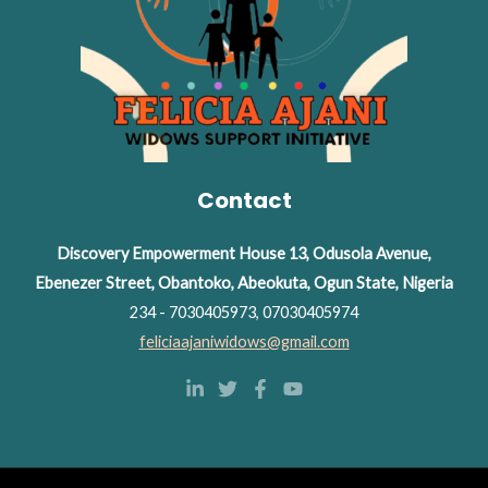
Contact
Discovery Empowerment House 13, Odusola Avenue,
Ebenezer Street, Obantoko, Abeokuta, Ogun State, Nigeria
234 - 7030405973, 07030405974
feliciaajaniwidows@gmail.com