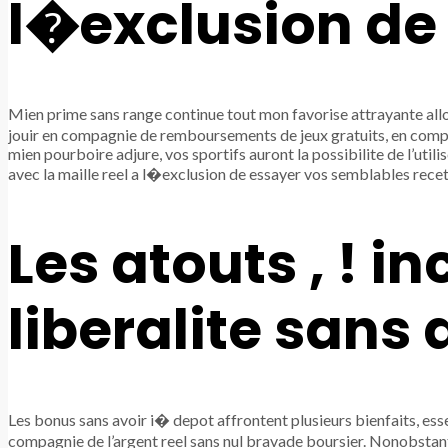
l�exclusion de 
Mien prime sans range continue tout mon favorise attrayante allo
jouir en compagnie de remboursements de jeux gratuits, en compagn
mien pourboire adjure, vos sportifs auront la possibilite de l’util
avec la maille reel a l�exclusion de essayer vos semblables recet
Les atouts , ! i
liberalite sans
Les bonus sans avoir i� depot affrontent plusieurs bienfaits, es
compagnie de l’argent reel sans nul bravade boursier. Nonobstant, 