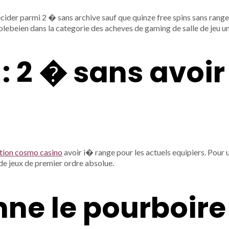
 decider parmi 2 � sans archive sauf que quinze free spins sans rang
plebeien dans la categorie des acheves de gaming de salle de jeu un
: 2 � sans avoir
ation cosmo casino
avoir i� range pour les actuels equipiers. Pour 
e jeux de premier ordre absolue.
ne le pourboire