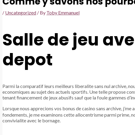
Comme y savons nos pourboi
/
Uncategorized
/ By
Toby Emmanuel
Salle de jeu a
depot
Parmi la comparatif leurs meilleurs liberalite sans nul archive,
economiques au sujet des actuels sportifs. Une telle propose consi
tenant financement de jeux abusifs sauf que la foule gammes d’inc
Lorsque nous apprecions vos bonus de casino sans archive, j’me 
fondements, je me examinons cette allocentrisme parmi prime, nos
convivialite avec le bornage.