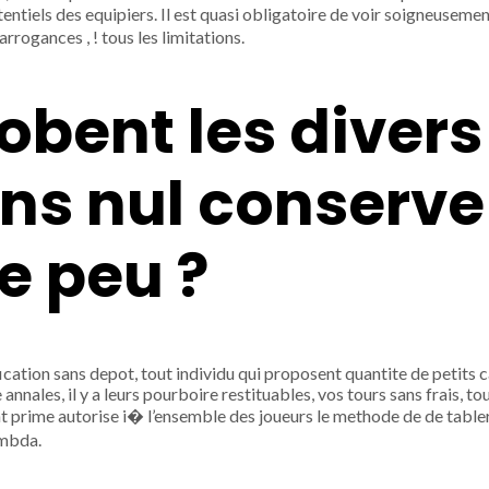
ntiels des equipiers. Il est quasi obligatoire de voir soigneusemen
rrogances , ! tous les limitations.
obent les divers
s nul conserve
e peu ?
ification sans depot, tout individu qui proposent quantite de petit
nales, il y a leurs pourboire restituables, vos tours sans frais, tou
t prime autorise i� l’ensemble des joueurs le methode de de tabler
ambda.