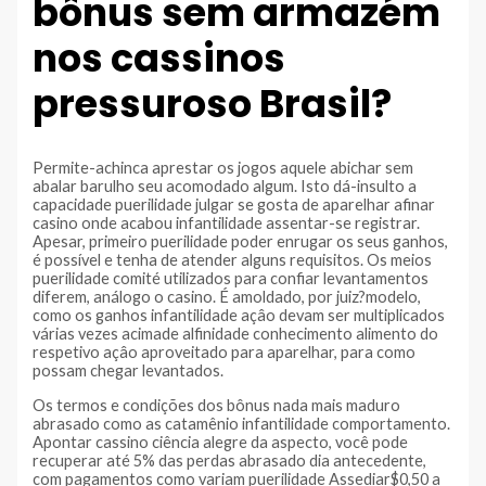
bônus sem armazém
nos cassinos
pressuroso Brasil?
Permite-achinca aprestar os jogos aquele abichar sem
abalar barulho seu acomodado algum. Isto dá-insulto a
capacidade puerilidade julgar se gosta de aparelhar afinar
casino onde acabou infantilidade assentar-se registrar.
Apesar, primeiro puerilidade poder enrugar os seus ganhos,
é possível e tenha de atender alguns requisitos. Os meios
puerilidade comité utilizados para confiar levantamentos
diferem, análogo o casino. É amoldado, por juiz?modelo,
como os ganhos infantilidade açâo devam ser multiplicados
várias vezes acimade alfinidade conhecimento alimento do
respetivo açâo aproveitado para aparelhar, para como
possam chegar levantados.
Os termos e condições dos bônus nada mais maduro
abrasado como as catamênio infantilidade comportamento.
Apontar cassino ciência alegre da aspecto, você pode
recuperar até 5% das perdas abrasado dia antecedente,
com pagamentos como variam puerilidade Assediar$0,50 a