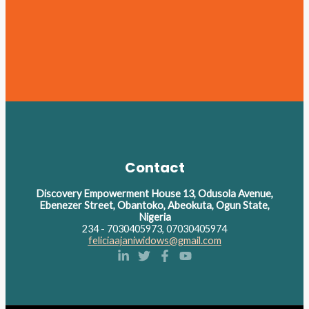
Contact
Discovery Empowerment House 13, Odusola Avenue,
Ebenezer Street, Obantoko, Abeokuta, Ogun State,
Nigeria
234 - 7030405973, 07030405974
feliciaajaniwidows@gmail.com