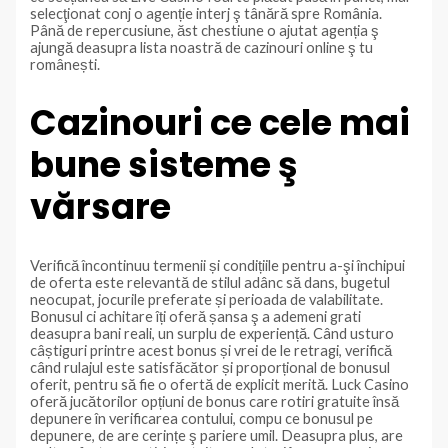
selecţionat conj o agenție interj ş tânără spre România.
Până de repercusiune, ăst chestiune o ajutat agenția ş
ajungă deasupra lista noastră de cazinouri online ş tu
românești.
Cazinouri ce cele mai
bune sisteme ş
vărsare
Verifică încontinuu termenii și condițiile pentru a-şi închipui
de oferta este relevantă de stilul adânc să dans, bugetul
neocupat, jocurile preferate și perioada de valabilitate.
Bonusul ci achitare îți oferă șansa ş a ademeni grati
deasupra bani reali, un surplu de experiență. Când usturo
câștiguri printre acest bonus și vrei de le retragi, verifică
când rulajul este satisfăcător și proporțional de bonusul
oferit, pentru să fie o ofertă de explicit merită. Luck Casino
oferă jucătorilor opțiuni de bonus care rotiri gratuite însă
depunere în verificarea contului, compu ce bonusul pe
depunere, de are cerințe ş pariere umil. Deasupra plus, are