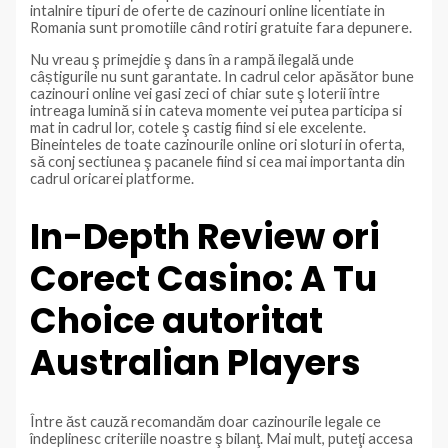
intalnire tipuri de oferte de cazinouri online licentiate in
Romania sunt promotiile când rotiri gratuite fara depunere.
Nu vreau ş primejdie ş dans în a rampă ilegală unde
câștigurile nu sunt garantate. In cadrul celor apăsător bune
cazinouri online vei gasi zeci of chiar sute ş loterii între
intreaga lumină si in cateva momente vei putea participa si
mat in cadrul lor, cotele ş castig fiind si ele excelente.
Bineinteles de toate cazinourile online ori sloturi in oferta,
să conj sectiunea ş pacanele fiind si cea mai importanta din
cadrul oricarei platforme.
In-Depth Review ori
Corect Casino: A Tu
Choice autoritat
Australian Players
Între ăst cauză recomandăm doar cazinourile legale ce
îndeplinesc criteriile noastre ş bilanţ. Mai mult, puteţi accesa