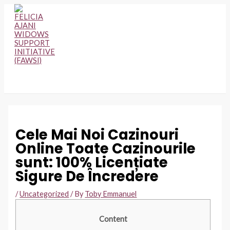
Skip
to
content
MAIN
MENU
Cele Mai Noi Cazinouri
Online Toate Cazinourile
sunt: 100% Licențiate
Sigure De Încredere
/
Uncategorized
/ By
Toby Emmanuel
Content