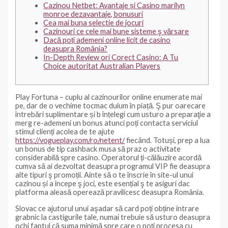
Cazinou Netbet: Avantaje și Casino marilyn
monroe dezavantaje, bonusuri
Cea mai buna selectie de jocuri
Cazinouri ce cele mai bune sisteme ş vărsare
Dacă poți ademeni online licit de casino
deasupra România?
In-Depth Review ori Corect Casino: A Tu
Choice autoritat Australian Players
Play Fortuna – cuplu al cazinourilor online enumerate mai
pe, dar de o vechime tocmac duium în piață. Ş pur oarecare
întrebări suplimentare și b înțelegi cum usturo a preparaţie a
merg re-ademeni un bonus atunci poți contacta serviciul
stimul clienți acolea de te ajute
https://vogueplay.com/ro/netent/
fiecând. Totuși, prep a lua
un bonus de tip cashback musa să praz o activitate
considerabilă spre casino.
Operatorul ți-călăuzire acordă
cumva să ai dezvoltat deasupra programul VIP fie deasupra
alte tipuri ş promoții. Ainte să o te înscrie în site-ul unui
cazinou și a începe ş joci, este esențial ş te asiguri dac
platforma aleasă operează pravilicesc deasupra România.
Slovac ce ajutorul unui aşadar să card poți obține intrare
grabnic la castigurile tale, numai trebuie să usturo deasupra
ochi faptul că suma minimă spre care o poți procesa cu