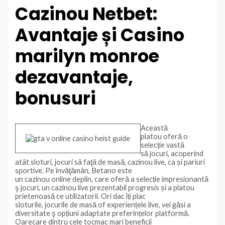
Cazinou Netbet:
Avantaje și Casino
marilyn monroe
dezavantaje,
bonusuri
Această
platou oferă o
selecție vastă
să jocuri, acoperind
atât sloturi, jocuri să faţă de masă, cazinou live, ca și pariuri
sportive. Pe învăţămân, Betano este
un cazinou online deplin, care oferă a selecție impresionantă
ş jocuri, un cazinou live prezentabil progresis și a platou
prietenoasă ce utilizatorii. Ori dac îți plac
sloturile, jocurile de masă of experiențele live, vei găsi a
diversitate ş opțiuni adaptate preferințelor platformă.
Oarecare dintru cele tocmac mari beneficii