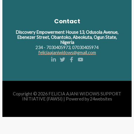
Contact
Discovery Empowerment House 13, Odusola Avenue,
Ebenezer Street, Obantoko, Abeokuta, Ogun State,
Nigeria
234 - 7030405973, 07030405974
feliciaajaniwidows@gmail.com
Copyright © 2026 FELICIA AJANI WIDOWS SUPPORT
INITIATIVE (FAWSI) | Powered by 24websites