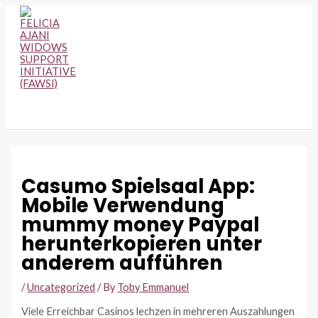
Skip
to
content
MAIN
MENU
Casumo Spielsaal App:
Mobile Verwendung
mummy money Paypal
herunterkopieren unter
anderem aufführen
/
Uncategorized
/ By
Toby Emmanuel
Viele Erreichbar Casinos lechzen in mehreren Auszahlungen