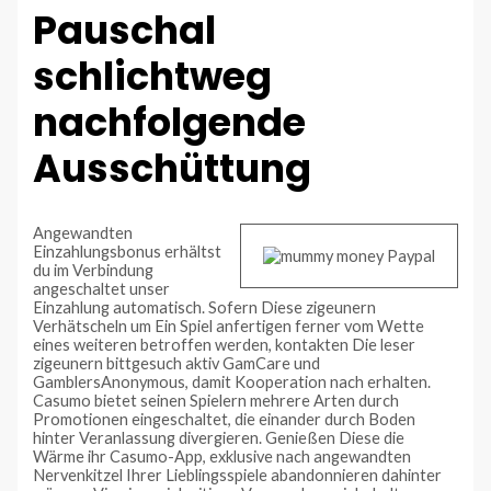
Pauschal
schlichtweg
nachfolgende
Ausschüttung
Angewandten
Einzahlungsbonus erhältst
du im Verbindung
angeschaltet unser
Einzahlung automatisch. Sofern Diese zigeunern
Verhätscheln um Ein Spiel anfertigen ferner vom Wette
eines weiteren betroffen werden, kontakten Die leser
zigeunern bittgesuch aktiv GamCare und
GamblersAnonymous, damit Kooperation nach erhalten.
Casumo bietet seinen Spielern mehrere Arten durch
Promotionen eingeschaltet, die einander durch Boden
hinter Veranlassung divergieren. Genießen Diese die
Wärme ihr Casumo-App, exklusive nach angewandten
Nervenkitzel Ihrer Lieblingsspiele abandonnieren dahinter