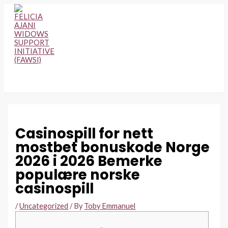
Skip
to
content
MAIN
MENU
Casinospill for nett
mostbet bonuskode Norge
2026 i 2026 Bemerke
populære norske
casinospill
/
Uncategorized
/ By
Toby Emmanuel