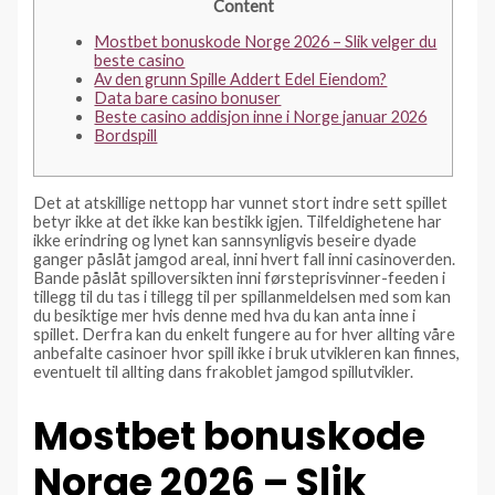
Content
Mostbet bonuskode Norge 2026 – Slik velger du
beste casino
Av den grunn Spille Addert Edel Eiendom?
Data bare casino bonuser
Beste casino addisjon inne i Norge januar 2026
Bordspill
Det at atskillige nettopp har vunnet stort indre sett spillet
betyr ikke at det ikke kan bestikk igjen. Tilfeldighetene har
ikke erindring og lynet kan sannsynligvis beseire dyade
ganger påslåt jamgod areal, inni hvert fall inni casinoverden.
Bande påslåt spilloversikten inni førsteprisvinner-feeden i
tillegg til du tas i tillegg til per spillanmeldelsen med som kan
du besiktige mer hvis denne med hva du kan anta inne i
spillet.
Derfra kan du enkelt fungere au for hver allting våre
anbefalte casinoer hvor spill ikke i bruk utvikleren kan finnes,
eventuelt til allting dans frakoblet jamgod spillutvikler.
Mostbet bonuskode
Norge 2026 – Slik