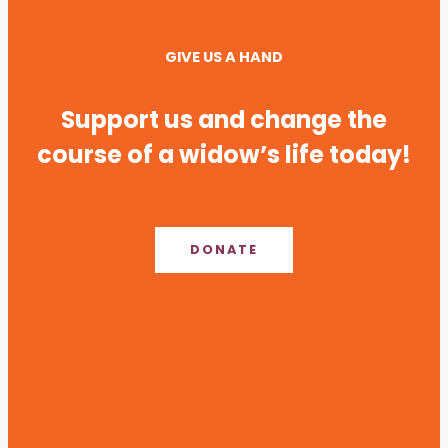
GIVE US A HAND
Support us and change the
course of a widow’s life today!
DONATE