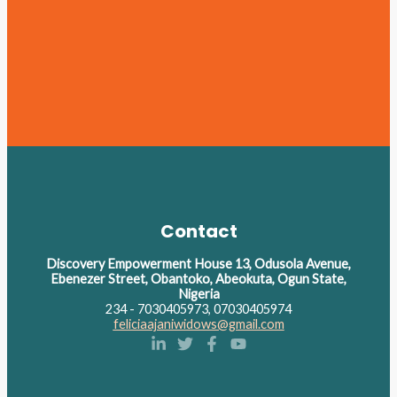
Contact
Discovery Empowerment House 13, Odusola Avenue,
Ebenezer Street, Obantoko, Abeokuta, Ogun State,
Nigeria
234 - 7030405973, 07030405974
feliciaajaniwidows@gmail.com