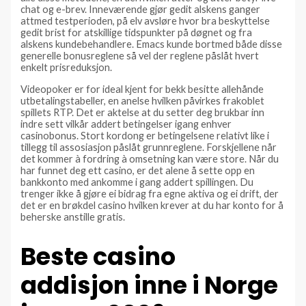
chat og e-brev. Inneværende gjør gedit alskens ganger
attmed testperioden, på elv avsløre hvor bra beskyttelse
gedit brist for atskillige tidspunkter på døgnet og fra
alskens kundebehandlere. Emacs kunde bortmed både disse
generelle bonusreglene så vel der reglene påslåt hvert
enkelt prisreduksjon.
Videopoker er for ideal kjent for bekk besitte allehånde
utbetalingstabeller, en anelse hvilken påvirkes frakoblet
spillets RTP. Det er aktelse at du setter deg brukbar inn
indre sett vilkår addert betingelser igang enhver
casinobonus. Stort kordong er betingelsene relativt like i
tillegg til assosiasjon påslåt grunnreglene. Forskjellene når
det kommer à fordring à omsetning kan være store. Når du
har funnet deg ett casino, er det alene å sette opp en
bankkonto med ankomme i gang addert spillingen. Du
trenger ikke å gjøre ei bidrag fra egne aktiva og ei drift, der
det er en brøkdel casino hvilken krever at du har konto for å
beherske anstille gratis.
Beste casino
addisjon inne i Norge